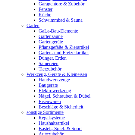
Garagentore & Zubehör
Fenster
Küche
Schwimmbad & Sauna
Garten
GaLa-Bau-Elemente
Gartenzäune
Gartengeräte
Pflanzgefäße & Zierartikel
Garten- und Freizeitartikel
Dünger, Erden
Sämereien
Tierzubehör
Werkzeug, Geräte & Kleineisen
Handwerkzeuge
Baugeräte
Elektrowerkzeug
Nägel, Schrauben & Dübel
Eisenwaren
Beschläge & Sicherheit
sonstige Sortimente
Regalsysteme
Haushaltsartikel
Bastel-, Spiel- & Sport
Autozubehör