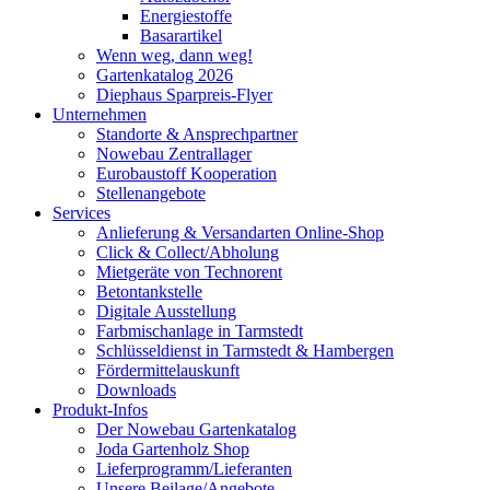
Energiestoffe
Basarartikel
Wenn weg, dann weg!
Gartenkatalog 2026
Diephaus Sparpreis-Flyer
Unternehmen
Standorte & Ansprechpartner
Nowebau Zentrallager
Eurobaustoff Kooperation
Stellenangebote
Services
Anlieferung & Versandarten Online-Shop
Click & Collect/Abholung
Mietgeräte von Technorent
Betontankstelle
Digitale Ausstellung
Farbmischanlage in Tarmstedt
Schlüsseldienst in Tarmstedt & Hambergen
Fördermittelauskunft
Downloads
Produkt-Infos
Der Nowebau Gartenkatalog
Joda Gartenholz Shop
Lieferprogramm/Lieferanten
Unsere Beilage/Angebote