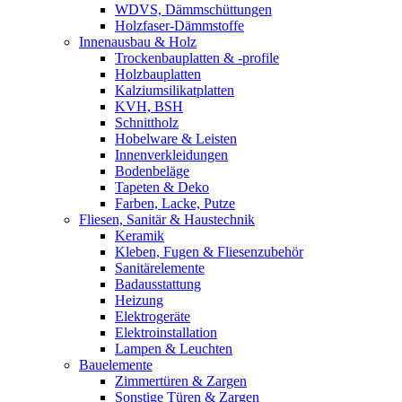
WDVS, Dämmschüttungen
Holzfaser-Dämmstoffe
Innenausbau & Holz
Trockenbauplatten & -profile
Holzbauplatten
Kalziumsilikatplatten
KVH, BSH
Schnittholz
Hobelware & Leisten
Innenverkleidungen
Bodenbeläge
Tapeten & Deko
Farben, Lacke, Putze
Fliesen, Sanitär & Haustechnik
Keramik
Kleben, Fugen & Fliesenzubehör
Sanitärelemente
Badausstattung
Heizung
Elektrogeräte
Elektroinstallation
Lampen & Leuchten
Bauelemente
Zimmertüren & Zargen
Sonstige Türen & Zargen