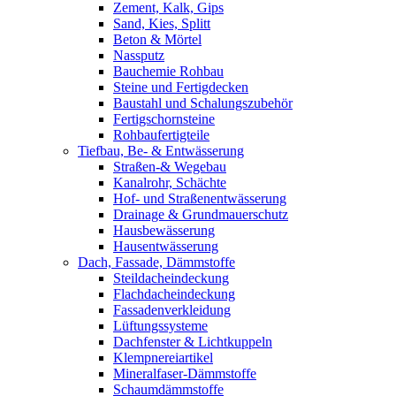
Zement, Kalk, Gips
Sand, Kies, Splitt
Beton & Mörtel
Nassputz
Bauchemie Rohbau
Steine und Fertigdecken
Baustahl und Schalungszubehör
Fertigschornsteine
Rohbaufertigteile
Tiefbau, Be- & Entwässerung
Straßen-& Wegebau
Kanalrohr, Schächte
Hof- und Straßenentwässerung
Drainage & Grundmauerschutz
Hausbewässerung
Hausentwässerung
Dach, Fassade, Dämmstoffe
Steildacheindeckung
Flachdacheindeckung
Fassadenverkleidung
Lüftungssysteme
Dachfenster & Lichtkuppeln
Klempnereiartikel
Mineralfaser-Dämmstoffe
Schaumdämmstoffe