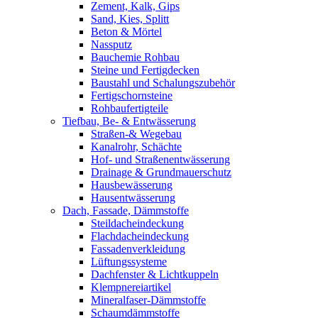
Zement, Kalk, Gips
Sand, Kies, Splitt
Beton & Mörtel
Nassputz
Bauchemie Rohbau
Steine und Fertigdecken
Baustahl und Schalungszubehör
Fertigschornsteine
Rohbaufertigteile
Tiefbau, Be- & Entwässerung
Straßen-& Wegebau
Kanalrohr, Schächte
Hof- und Straßenentwässerung
Drainage & Grundmauerschutz
Hausbewässerung
Hausentwässerung
Dach, Fassade, Dämmstoffe
Steildacheindeckung
Flachdacheindeckung
Fassadenverkleidung
Lüftungssysteme
Dachfenster & Lichtkuppeln
Klempnereiartikel
Mineralfaser-Dämmstoffe
Schaumdämmstoffe