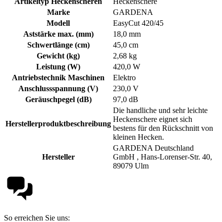
Artikeltyp Heckenscheren
Heckenschere
Marke
GARDENA
Modell
EasyCut 420/45
Aststärke max. (mm)
18,0 mm
Schwertlänge (cm)
45,0 cm
Gewicht (kg)
2,68 kg
Leistung (W)
420,0 W
Antriebstechnik Maschinen
Elektro
Anschlussspannung (V)
230,0 V
Geräuschpegel (dB)
97,0 dB
Die handliche und sehr leichte
Heckenschere eignet sich
Herstellerproduktbeschreibung
bestens für den Rückschnitt von
kleinen Hecken.
GARDENA Deutschland
Hersteller
GmbH , Hans-Lorenser-Str. 40,
89079 Ulm
So erreichen Sie uns: