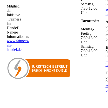
0
Samstag:
9
Mitglied
7:30-12:00
s
der
Uhr
b
Initiative
"Fairness
Tarmstedt:
A
im
0
Handel".
Montag-
9
Nähere
Freitag:
a
Informationen:
7:30-18:00
b
www.fairness-
Uhr
im-
Samstag:
H
handel.de
7:30-13:00
0
Uhr
0
h
b
T
0
0
t
b