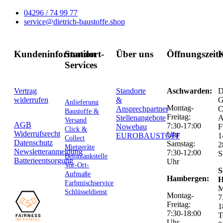
04296 / 74 99 77
service@dietrich-baustoffe.shop
Kundeninformation
Standort-
Über uns
Öffnungszeit
K
Services
Vertrag
Standorte
Aschwarden:
D
widerrufen
&
G
Anlieferung
Montag-
Ansprechpartner
C
Baustoffe &
Freitag:
Stellenangebote
Versand
AGB
7:30-17:00
Nowebau
F
Click &
Widerrufsrecht
Uhr
EUROBAUSTOFF
1
Collect
Datenschutz
Samstag:
2
Mietgeräte
Newsletteranmeldung
7:30-12:00
S
Betontankstelle
Batterieentsorgung
Uhr
Vor-Ort-
S
Aufmaße
Hambergen:
H
Farbmischservice
M
Schlüsseldienst
Montag-
7
Freitag:
1
7:30-18:00
T
Uhr