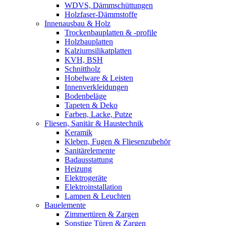
WDVS, Dämmschüttungen
Holzfaser-Dämmstoffe
Innenausbau & Holz
Trockenbauplatten & -profile
Holzbauplatten
Kalziumsilikatplatten
KVH, BSH
Schnittholz
Hobelware & Leisten
Innenverkleidungen
Bodenbeläge
Tapeten & Deko
Farben, Lacke, Putze
Fliesen, Sanitär & Haustechnik
Keramik
Kleben, Fugen & Fliesenzubehör
Sanitärelemente
Badausstattung
Heizung
Elektrogeräte
Elektroinstallation
Lampen & Leuchten
Bauelemente
Zimmertüren & Zargen
Sonstige Türen & Zargen