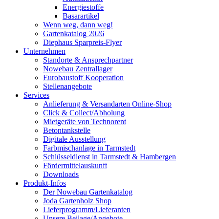
Energiestoffe
Basarartikel
Wenn weg, dann weg!
Gartenkatalog 2026
Diephaus Sparpreis-Flyer
Unternehmen
Standorte & Ansprechpartner
Nowebau Zentrallager
Eurobaustoff Kooperation
Stellenangebote
Services
Anlieferung & Versandarten Online-Shop
Click & Collect/Abholung
Mietgeräte von Technorent
Betontankstelle
Digitale Ausstellung
Farbmischanlage in Tarmstedt
Schlüsseldienst in Tarmstedt & Hambergen
Fördermittelauskunft
Downloads
Produkt-Infos
Der Nowebau Gartenkatalog
Joda Gartenholz Shop
Lieferprogramm/Lieferanten
Unsere Beilage/Angebote