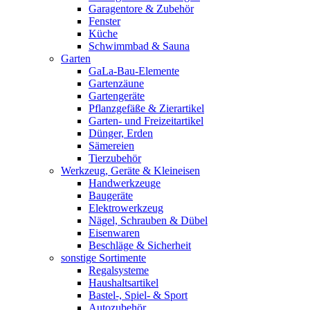
Garagentore & Zubehör
Fenster
Küche
Schwimmbad & Sauna
Garten
GaLa-Bau-Elemente
Gartenzäune
Gartengeräte
Pflanzgefäße & Zierartikel
Garten- und Freizeitartikel
Dünger, Erden
Sämereien
Tierzubehör
Werkzeug, Geräte & Kleineisen
Handwerkzeuge
Baugeräte
Elektrowerkzeug
Nägel, Schrauben & Dübel
Eisenwaren
Beschläge & Sicherheit
sonstige Sortimente
Regalsysteme
Haushaltsartikel
Bastel-, Spiel- & Sport
Autozubehör