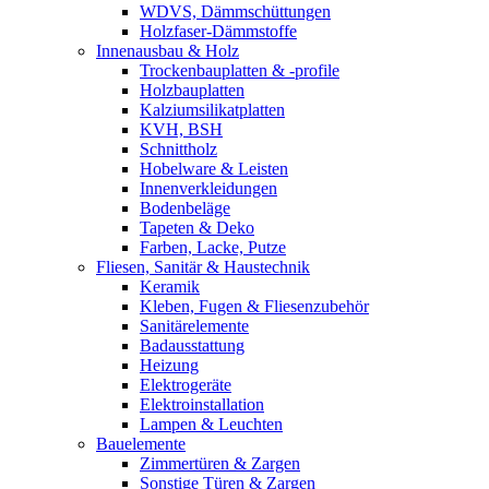
WDVS, Dämmschüttungen
Holzfaser-Dämmstoffe
Innenausbau & Holz
Trockenbauplatten & -profile
Holzbauplatten
Kalziumsilikatplatten
KVH, BSH
Schnittholz
Hobelware & Leisten
Innenverkleidungen
Bodenbeläge
Tapeten & Deko
Farben, Lacke, Putze
Fliesen, Sanitär & Haustechnik
Keramik
Kleben, Fugen & Fliesenzubehör
Sanitärelemente
Badausstattung
Heizung
Elektrogeräte
Elektroinstallation
Lampen & Leuchten
Bauelemente
Zimmertüren & Zargen
Sonstige Türen & Zargen