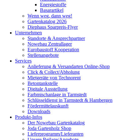
Energiestoffe
Basarartikel
Wenn weg, dann weg!
Gartenkatalog 2026
Diephaus Sparpreis-Flyer
Unternehmen
Standorte & Ansprechpartner
Nowebau Zentrallager
Eurobaustoff Kooperation
Stellenangebote
Services
Anlieferung & Versandarten Online-Shop
Click & Collect/Abholung
Mietgeräte von Technorent
Betontankstelle
Digitale Ausstellung
Farbmischanlage in Tarmstedt
Schlüsseldienst in Tarmstedt & Hambergen
Fördermittelauskunft
Downloads
Produkt-Infos
Der Nowebau Gartenkatalog
Joda Gartenholz Shop
Lieferprogramm/Lieferanten
Unsere Beilage/Angebote