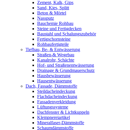
Zement, Kalk, Gips
Sand, Kies, Splitt
Beton & Mörtel
Nassputz
Bauchemie Rohbau
Steine und Fertigdecken
Baustahl und Schalungszubehör
Fertigschornsteine
Rohbaufertigteile
Tiefbau, Be- & Entwässerung
Straßen-& Wegebau
Kanalrohr, Schächte
Hof- und Straßenentwässerung
Drainage & Grundmauerschutz
Hausbewässerung
Hausentwässerung
Dach, Fassade, Dämmstoffe
Steildacheindeckung
Flachdacheindeckung
Fassadenverkleidung
Lüftungssysteme
Dachfenster & Lichtkuppeln
Klempnereiartikel
Mineralfaser-Dämmstoffe
Schaumdämmstoffe