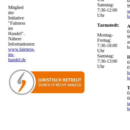
0
Samstag:
9
Mitglied
7:30-12:00
s
der
Uhr
b
Initiative
"Fairness
Tarmstedt:
A
im
0
Handel".
Montag-
9
Nähere
Freitag:
a
Informationen:
7:30-18:00
b
www.fairness-
Uhr
im-
Samstag:
H
handel.de
7:30-13:00
0
Uhr
0
h
b
T
0
0
t
b