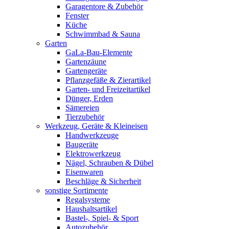
Garagentore & Zubehör
Fenster
Küche
Schwimmbad & Sauna
Garten
GaLa-Bau-Elemente
Gartenzäune
Gartengeräte
Pflanzgefäße & Zierartikel
Garten- und Freizeitartikel
Dünger, Erden
Sämereien
Tierzubehör
Werkzeug, Geräte & Kleineisen
Handwerkzeuge
Baugeräte
Elektrowerkzeug
Nägel, Schrauben & Dübel
Eisenwaren
Beschläge & Sicherheit
sonstige Sortimente
Regalsysteme
Haushaltsartikel
Bastel-, Spiel- & Sport
Autozubehör