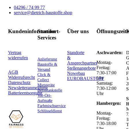
04296 / 74 99 77
service@dietrich-baustoffe.shop
Kundeninformation
Standort-
Über uns
Öffnungszeit
K
Services
Vertrag
Standorte
Aschwarden:
D
widerrufen
&
G
Anlieferung
Montag-
Ansprechpartner
C
Baustoffe &
Freitag:
Stellenangebote
Versand
AGB
7:30-17:00
Nowebau
F
Click &
Widerrufsrecht
Uhr
EUROBAUSTOFF
1
Collect
Datenschutz
Samstag:
2
Mietgeräte
Newsletteranmeldung
7:30-12:00
S
Betontankstelle
Batterieentsorgung
Uhr
Vor-Ort-
S
Aufmaße
Hambergen:
H
Farbmischservice
M
Schlüsseldienst
Montag-
7
Freitag:
1
7:30-18:00
T
Uhr