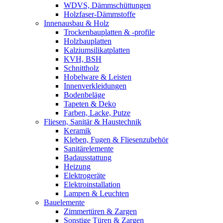
WDVS, Dämmschüttungen
Holzfaser-Dämmstoffe
Innenausbau & Holz
Trockenbauplatten & -profile
Holzbauplatten
Kalziumsilikatplatten
KVH, BSH
Schnittholz
Hobelware & Leisten
Innenverkleidungen
Bodenbeläge
Tapeten & Deko
Farben, Lacke, Putze
Fliesen, Sanitär & Haustechnik
Keramik
Kleben, Fugen & Fliesenzubehör
Sanitärelemente
Badausstattung
Heizung
Elektrogeräte
Elektroinstallation
Lampen & Leuchten
Bauelemente
Zimmertüren & Zargen
Sonstige Türen & Zargen