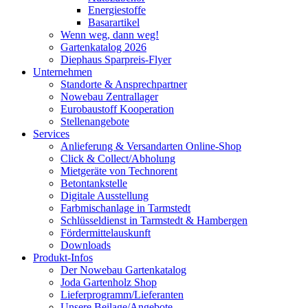
Energiestoffe
Basarartikel
Wenn weg, dann weg!
Gartenkatalog 2026
Diephaus Sparpreis-Flyer
Unternehmen
Standorte & Ansprechpartner
Nowebau Zentrallager
Eurobaustoff Kooperation
Stellenangebote
Services
Anlieferung & Versandarten Online-Shop
Click & Collect/Abholung
Mietgeräte von Technorent
Betontankstelle
Digitale Ausstellung
Farbmischanlage in Tarmstedt
Schlüsseldienst in Tarmstedt & Hambergen
Fördermittelauskunft
Downloads
Produkt-Infos
Der Nowebau Gartenkatalog
Joda Gartenholz Shop
Lieferprogramm/Lieferanten
Unsere Beilage/Angebote