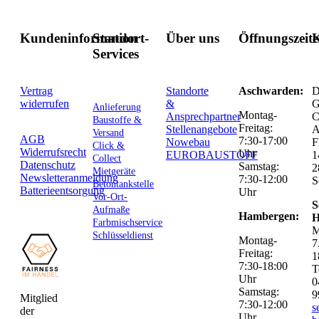
Kundeninformation
Standort-
Über uns
Öffnungszeit
K
Services
Vertrag
Standorte
Aschwarden:
D
widerrufen
&
G
Anlieferung
Montag-
Ansprechpartner
C
Baustoffe &
Freitag:
Stellenangebote
Versand
AGB
7:30-17:00
Nowebau
F
Click &
Widerrufsrecht
Uhr
EUROBAUSTOFF
1
Collect
Datenschutz
Samstag:
2
Mietgeräte
Newsletteranmeldung
7:30-12:00
S
Betontankstelle
Batterieentsorgung
Uhr
Vor-Ort-
S
Aufmaße
Hambergen:
H
Farbmischservice
M
Schlüsseldienst
Montag-
7
Freitag:
1
7:30-18:00
T
Uhr
0
Samstag:
9
Mitglied
7:30-12:00
s
der
Uhr