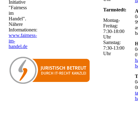
b
Initiative
"Fairness
Tarmstedt:
A
im
0
Handel".
Montag-
9
Nähere
Freitag:
a
Informationen:
7:30-18:00
b
www.fairness-
Uhr
im-
Samstag:
H
handel.de
7:30-13:00
0
Uhr
0
h
b
T
0
0
t
b