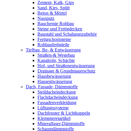
Zement, Kalk, Gips
Sand, Kies, Splitt
Beton & Mörtel
Nassputz
Bauchemie Rohbau
Steine und Fertigdecken
Baustahl und Schalungszubehör
Fertigschornsteine
Rohbaufertigteile
Tiefbau, Be- & Entwässerung
Straßen-& Wegebau
Kanalrohr, Schächte
Hof- und Straßenentwässerung
Drainage & Grundmauerschutz
Hausbewässerung
Hausentwässerung
Dach, Fassade, Dämmstoffe
Steildacheindeckung
Flachdacheindeckung
Fassadenverkleidung
Lüftungssysteme
Dachfenster & Lichtkuppeln
Klempnereiartikel
Mineralfaser-Dämmstoffe
Schaumdämmstoffe