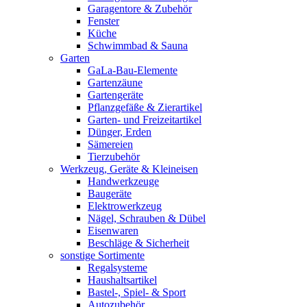
Garagentore & Zubehör
Fenster
Küche
Schwimmbad & Sauna
Garten
GaLa-Bau-Elemente
Gartenzäune
Gartengeräte
Pflanzgefäße & Zierartikel
Garten- und Freizeitartikel
Dünger, Erden
Sämereien
Tierzubehör
Werkzeug, Geräte & Kleineisen
Handwerkzeuge
Baugeräte
Elektrowerkzeug
Nägel, Schrauben & Dübel
Eisenwaren
Beschläge & Sicherheit
sonstige Sortimente
Regalsysteme
Haushaltsartikel
Bastel-, Spiel- & Sport
Autozubehör