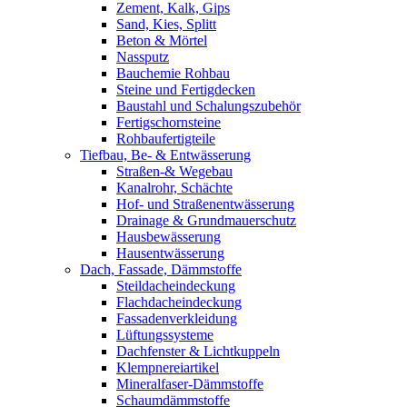
Zement, Kalk, Gips
Sand, Kies, Splitt
Beton & Mörtel
Nassputz
Bauchemie Rohbau
Steine und Fertigdecken
Baustahl und Schalungszubehör
Fertigschornsteine
Rohbaufertigteile
Tiefbau, Be- & Entwässerung
Straßen-& Wegebau
Kanalrohr, Schächte
Hof- und Straßenentwässerung
Drainage & Grundmauerschutz
Hausbewässerung
Hausentwässerung
Dach, Fassade, Dämmstoffe
Steildacheindeckung
Flachdacheindeckung
Fassadenverkleidung
Lüftungssysteme
Dachfenster & Lichtkuppeln
Klempnereiartikel
Mineralfaser-Dämmstoffe
Schaumdämmstoffe