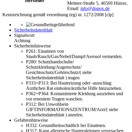
Hersteller
Meitner-Straße 5, 46569 Hünxe,
Email:
info@dopox.de
Kennzeichnung gemäß verordnung (eg) nr. 1272/2008 [clp]
Sicherheitsdatenblatt
Signalwort
Achtung
Sicherheitshinweise
P261:
Einatmen von
Staub/Rauch/Gas/Nebel/Dampf/Aerosol vermeiden.
P280:
Schutzhandschuhe/
Schutzkleidung/Augenschutz/
Gesichtsschutz/Gehörschutz/( siehe
Sicherheitsdatenblatt ) tragen
P333+P313:
Bei Hautreizung oder -ausschlag:
Ärztlichen Rat einholen/ärztliche Hilfe hinzuziehen.
P362+P364:
Kontaminierte Kleidung ausziehen und
vor erneutem Tragen waschen.
P312:
Bei Unwohlsein
GIFTINFORMATIONSZENTRUM/Arzt/( siehe
Sicherheitsdatenblatt ) anrufen.
Gefahrenhinweise
H332:
Gesundheitsschädlich bei Einatmen.
H317:
Kann allergische Hautreaktionen verursachen.