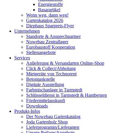
Energiestoffe
Basarartikel
Wenn weg, dann weg!
Gartenkatalog 2026
Diephaus Sparpreis-Flyer
Unternehmen
Standorte & Ansprechpartner
Nowebau Zentrallager
Eurobaustoff Kooperation
Stellenangebote
Services
Anlieferung & Versandarten Online-Shop
Click & Collect/Abholung
Mietgeräte von Technorent
Betontankstelle
Digitale Ausstellung
Farbmischanlage in Tarmstedt
Schlüsseldienst in Tarmstedt & Hambergen
Fördermittelauskunft
Downloads
Produkt-Infos
Der Nowebau Gartenkatalog
Joda Gartenholz Shop
Lieferprogramm/Lieferanten
Unsere Beilage/Angebote