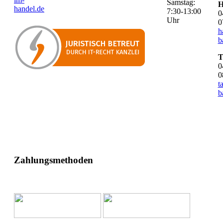
Samstag:
H
handel.de
7:30-13:00
0
Uhr
0
h
b
T
0
0
t
b
Zahlungsmethoden