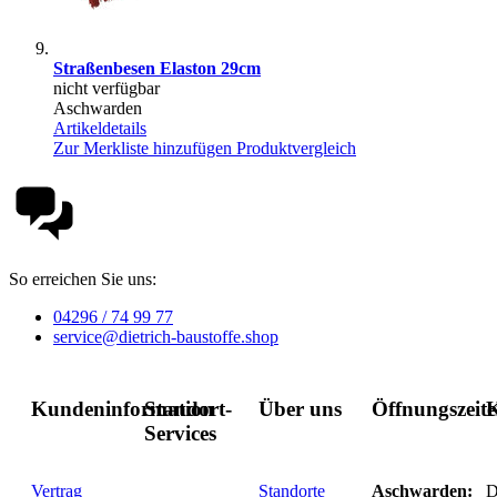
Straßenbesen Elaston 29cm
nicht verfügbar
Aschwarden
Artikeldetails
Zur Merkliste hinzufügen
Produktvergleich
So erreichen Sie uns:
04296 / 74 99 77
service@dietrich-baustoffe.shop
Kundeninformation
Standort-
Über uns
Öffnungszeit
K
Services
Vertrag
Standorte
Aschwarden:
D