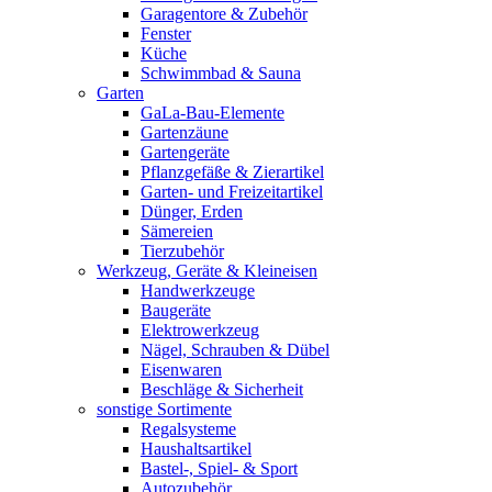
Garagentore & Zubehör
Fenster
Küche
Schwimmbad & Sauna
Garten
GaLa-Bau-Elemente
Gartenzäune
Gartengeräte
Pflanzgefäße & Zierartikel
Garten- und Freizeitartikel
Dünger, Erden
Sämereien
Tierzubehör
Werkzeug, Geräte & Kleineisen
Handwerkzeuge
Baugeräte
Elektrowerkzeug
Nägel, Schrauben & Dübel
Eisenwaren
Beschläge & Sicherheit
sonstige Sortimente
Regalsysteme
Haushaltsartikel
Bastel-, Spiel- & Sport
Autozubehör