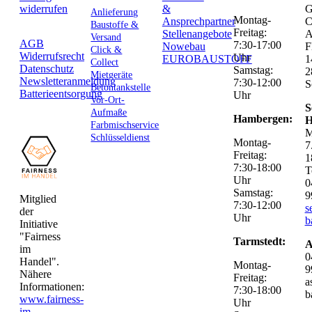
widerrufen
&
G
Anlieferung
Montag-
Ansprechpartner
C
Baustoffe &
Freitag:
Stellenangebote
Versand
AGB
7:30-17:00
Nowebau
F
Click &
Widerrufsrecht
Uhr
EUROBAUSTOFF
1
Collect
Datenschutz
Samstag:
2
Mietgeräte
Newsletteranmeldung
7:30-12:00
S
Betontankstelle
Batterieentsorgung
Uhr
Vor-Ort-
S
Aufmaße
Hambergen:
H
Farbmischservice
M
Schlüsseldienst
Montag-
7
Freitag:
1
7:30-18:00
T
Uhr
0
Samstag:
9
Mitglied
7:30-12:00
s
der
Uhr
b
Initiative
"Fairness
Tarmstedt:
A
im
0
Handel".
Montag-
9
Nähere
Freitag:
a
Informationen:
7:30-18:00
b
www.fairness-
Uhr
im-