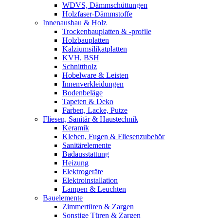
WDVS, Dämmschüttungen
Holzfaser-Dämmstoffe
Innenausbau & Holz
Trockenbauplatten & -profile
Holzbauplatten
Kalziumsilikatplatten
KVH, BSH
Schnittholz
Hobelware & Leisten
Innenverkleidungen
Bodenbeläge
Tapeten & Deko
Farben, Lacke, Putze
Fliesen, Sanitär & Haustechnik
Keramik
Kleben, Fugen & Fliesenzubehör
Sanitärelemente
Badausstattung
Heizung
Elektrogeräte
Elektroinstallation
Lampen & Leuchten
Bauelemente
Zimmertüren & Zargen
Sonstige Türen & Zargen