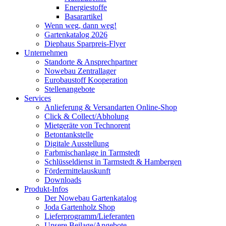
Energiestoffe
Basarartikel
Wenn weg, dann weg!
Gartenkatalog 2026
Diephaus Sparpreis-Flyer
Unternehmen
Standorte & Ansprechpartner
Nowebau Zentrallager
Eurobaustoff Kooperation
Stellenangebote
Services
Anlieferung & Versandarten Online-Shop
Click & Collect/Abholung
Mietgeräte von Technorent
Betontankstelle
Digitale Ausstellung
Farbmischanlage in Tarmstedt
Schlüsseldienst in Tarmstedt & Hambergen
Fördermittelauskunft
Downloads
Produkt-Infos
Der Nowebau Gartenkatalog
Joda Gartenholz Shop
Lieferprogramm/Lieferanten
Unsere Beilage/Angebote