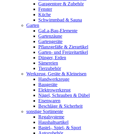
Garagentore & Zubehör
Fenster
Küche
Schwimmbad & Sauna
Garten
GaLa-Bau-Elemente
Gartenzäune
Gartengeräte
Pflanzgefäße & Zierartikel
Garten- und Freizeitartikel
Dünger, Erden
Sämereien
Tierzubehör
Werkzeug, Geräte & Kleineisen
Handwerkzeuge
Baugeräte
Elektrowerkzeug
Nägel, Schrauben & Dübel
Eisenwaren
Beschläge & Sicherheit
sonstige Sortimente
Regalsysteme
Haushaltsartikel
Bastel-, Spiel- & Sport
Autozubehör