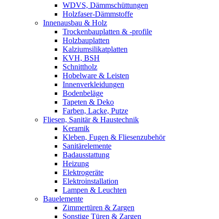
WDVS, Dämmschüttungen
Holzfaser-Dämmstoffe
Innenausbau & Holz
Trockenbauplatten & -profile
Holzbauplatten
Kalziumsilikatplatten
KVH, BSH
Schnittholz
Hobelware & Leisten
Innenverkleidungen
Bodenbeläge
Tapeten & Deko
Farben, Lacke, Putze
Fliesen, Sanitär & Haustechnik
Keramik
Kleben, Fugen & Fliesenzubehör
Sanitärelemente
Badausstattung
Heizung
Elektrogeräte
Elektroinstallation
Lampen & Leuchten
Bauelemente
Zimmertüren & Zargen
Sonstige Türen & Zargen