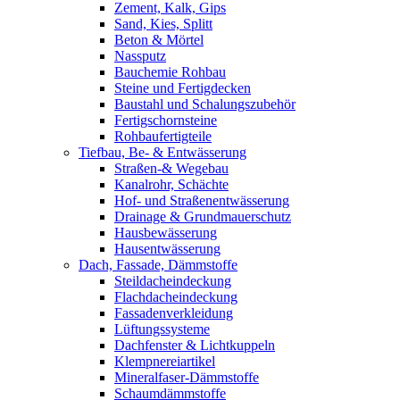
Zement, Kalk, Gips
Sand, Kies, Splitt
Beton & Mörtel
Nassputz
Bauchemie Rohbau
Steine und Fertigdecken
Baustahl und Schalungszubehör
Fertigschornsteine
Rohbaufertigteile
Tiefbau, Be- & Entwässerung
Straßen-& Wegebau
Kanalrohr, Schächte
Hof- und Straßenentwässerung
Drainage & Grundmauerschutz
Hausbewässerung
Hausentwässerung
Dach, Fassade, Dämmstoffe
Steildacheindeckung
Flachdacheindeckung
Fassadenverkleidung
Lüftungssysteme
Dachfenster & Lichtkuppeln
Klempnereiartikel
Mineralfaser-Dämmstoffe
Schaumdämmstoffe