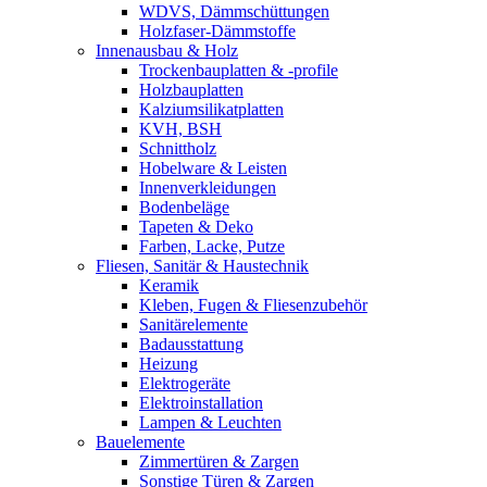
WDVS, Dämmschüttungen
Holzfaser-Dämmstoffe
Innenausbau & Holz
Trockenbauplatten & -profile
Holzbauplatten
Kalziumsilikatplatten
KVH, BSH
Schnittholz
Hobelware & Leisten
Innenverkleidungen
Bodenbeläge
Tapeten & Deko
Farben, Lacke, Putze
Fliesen, Sanitär & Haustechnik
Keramik
Kleben, Fugen & Fliesenzubehör
Sanitärelemente
Badausstattung
Heizung
Elektrogeräte
Elektroinstallation
Lampen & Leuchten
Bauelemente
Zimmertüren & Zargen
Sonstige Türen & Zargen