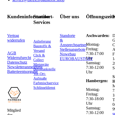
Kundeninformation
Standort-
Über uns
Öffnungszeit
K
Services
Vertrag
Standorte
Aschwarden:
D
widerrufen
&
G
Anlieferung
Montag-
Ansprechpartner
C
Baustoffe &
Freitag:
Stellenangebote
Versand
AGB
7:30-17:00
Nowebau
F
Click &
Widerrufsrecht
Uhr
EUROBAUSTOFF
1
Collect
Datenschutz
Samstag:
2
Mietgeräte
Newsletteranmeldung
7:30-12:00
S
Betontankstelle
Batterieentsorgung
Uhr
Vor-Ort-
S
Aufmaße
Hambergen:
H
Farbmischservice
M
Schlüsseldienst
Montag-
7
Freitag:
1
7:30-18:00
T
Uhr
0
Samstag:
9
Mitglied
7:30-12:00
s
der