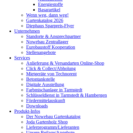
Energiestoffe
Basarartikel
Wenn weg, dann weg!
Gartenkatalog 2026
Diephaus Sparpreis-Flyer
Unternehmen
Standorte & Ansprechpartner
Nowebau Zentrallager
Eurobaustoff Kooperation
Stellenangebote
Services
Anlieferung & Versandarten Online-Shop
Click & Collect/Abholung
Mietgeräte von Technorent
Betontankstelle
Digitale Ausstellung
Farbmischanlage in Tarmstedt
Schlüsseldienst in Tarmstedt & Hambergen
Fördermittelauskunft
Downloads
Produkt-Infos
Der Nowebau Gartenkatalog
Joda Gartenholz Shop
Lieferprogramm/Lieferanten
Unsere Beilage/Angebote