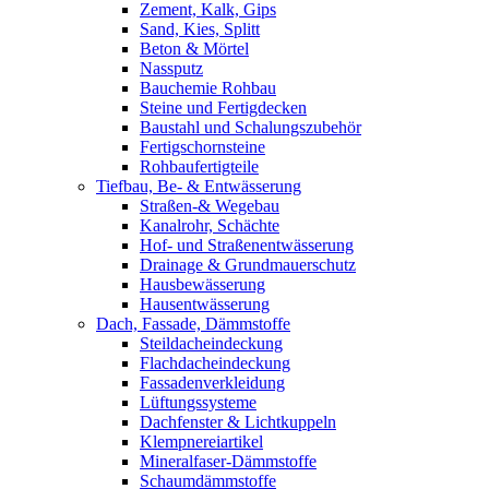
Zement, Kalk, Gips
Sand, Kies, Splitt
Beton & Mörtel
Nassputz
Bauchemie Rohbau
Steine und Fertigdecken
Baustahl und Schalungszubehör
Fertigschornsteine
Rohbaufertigteile
Tiefbau, Be- & Entwässerung
Straßen-& Wegebau
Kanalrohr, Schächte
Hof- und Straßenentwässerung
Drainage & Grundmauerschutz
Hausbewässerung
Hausentwässerung
Dach, Fassade, Dämmstoffe
Steildacheindeckung
Flachdacheindeckung
Fassadenverkleidung
Lüftungssysteme
Dachfenster & Lichtkuppeln
Klempnereiartikel
Mineralfaser-Dämmstoffe
Schaumdämmstoffe