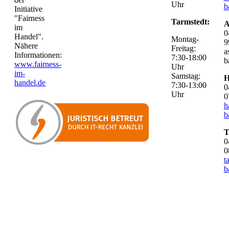
Uhr
b
Initiative
"Fairness
Tarmstedt:
A
im
0
Handel".
Montag-
9
Nähere
Freitag:
a
Informationen:
7:30-18:00
b
www.fairness-
Uhr
im-
Samstag:
H
handel.de
7:30-13:00
0
Uhr
0
h
b
T
0
0
t
b