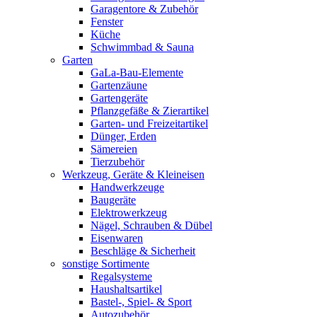
Garagentore & Zubehör
Fenster
Küche
Schwimmbad & Sauna
Garten
GaLa-Bau-Elemente
Gartenzäune
Gartengeräte
Pflanzgefäße & Zierartikel
Garten- und Freizeitartikel
Dünger, Erden
Sämereien
Tierzubehör
Werkzeug, Geräte & Kleineisen
Handwerkzeuge
Baugeräte
Elektrowerkzeug
Nägel, Schrauben & Dübel
Eisenwaren
Beschläge & Sicherheit
sonstige Sortimente
Regalsysteme
Haushaltsartikel
Bastel-, Spiel- & Sport
Autozubehör