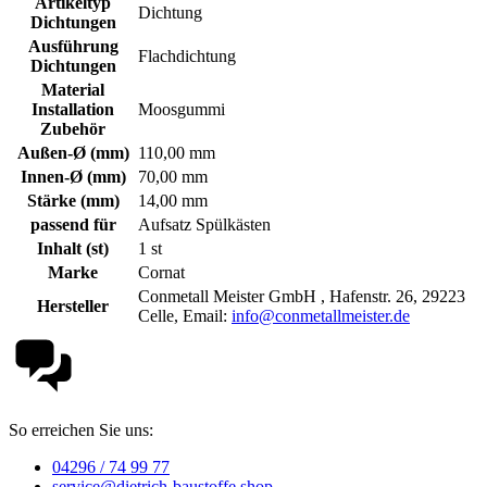
Artikeltyp
Dichtung
Dichtungen
Ausführung
Flachdichtung
Dichtungen
Material
Installation
Moosgummi
Zubehör
Außen-Ø (mm)
110,00 mm
Innen-Ø (mm)
70,00 mm
Stärke (mm)
14,00 mm
passend für
Aufsatz Spülkästen
Inhalt (st)
1 st
Marke
Cornat
Conmetall Meister GmbH , Hafenstr. 26, 29223
Hersteller
Celle, Email:
info@conmetallmeister.de
So erreichen Sie uns:
04296 / 74 99 77
service@dietrich-baustoffe.shop