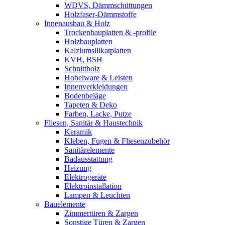
WDVS, Dämmschüttungen
Holzfaser-Dämmstoffe
Innenausbau & Holz
Trockenbauplatten & -profile
Holzbauplatten
Kalziumsilikatplatten
KVH, BSH
Schnittholz
Hobelware & Leisten
Innenverkleidungen
Bodenbeläge
Tapeten & Deko
Farben, Lacke, Putze
Fliesen, Sanitär & Haustechnik
Keramik
Kleben, Fugen & Fliesenzubehör
Sanitärelemente
Badausstattung
Heizung
Elektrogeräte
Elektroinstallation
Lampen & Leuchten
Bauelemente
Zimmertüren & Zargen
Sonstige Türen & Zargen