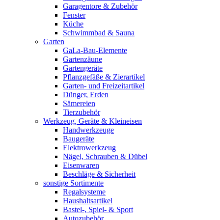
Garagentore & Zubehör
Fenster
Küche
Schwimmbad & Sauna
Garten
GaLa-Bau-Elemente
Gartenzäune
Gartengeräte
Pflanzgefäße & Zierartikel
Garten- und Freizeitartikel
Dünger, Erden
Sämereien
Tierzubehör
Werkzeug, Geräte & Kleineisen
Handwerkzeuge
Baugeräte
Elektrowerkzeug
Nägel, Schrauben & Dübel
Eisenwaren
Beschläge & Sicherheit
sonstige Sortimente
Regalsysteme
Haushaltsartikel
Bastel-, Spiel- & Sport
Autozubehör