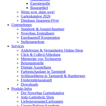
Energiestoffe
Basarartikel
Wenn weg, dann weg!
Gartenkatalog 2026
Diephaus Sparpreis-Flyer
Unternehmen
Standorte & Ansprechpartner
Nowebau Zentrallager
Eurobaustoff Kooperation
Stellenangebote
Services
Anlieferung & Versandarten Online-Shop
Click & Collect/Abholung
Mietgeräte von Technorent
Betontankstelle
Digitale Ausstellung
Farbmischanlage in Tarmstedt
Schlüsseldienst in Tarmstedt & Hambergen
Fördermittelauskunft
Downloads
Produkt-Infos
Der Nowebau Gartenkatalog
Joda Gartenholz Shop
Lieferprogramm/Lieferanten
Unsere Beilage/Angebote