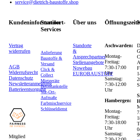
service@dietrich-baustoffe.shop
Kundeninformation
Standort-
Über uns
Öffnungszeit
K
Services
Vertrag
Standorte
Aschwarden:
D
widerrufen
&
G
Anlieferung
Montag-
Ansprechpartner
C
Baustoffe &
Freitag:
Stellenangebote
Versand
AGB
7:30-17:00
Nowebau
F
Click &
Widerrufsrecht
Uhr
EUROBAUSTOFF
1
Collect
Datenschutz
Samstag:
2
Mietgeräte
Newsletteranmeldung
7:30-12:00
S
Betontankstelle
Batterieentsorgung
Uhr
Vor-Ort-
S
Aufmaße
Hambergen:
H
Farbmischservice
M
Schlüsseldienst
Montag-
7
Freitag:
1
7:30-18:00
T
Uhr
0
Samstag:
9
Mitglied
7:30-12:00