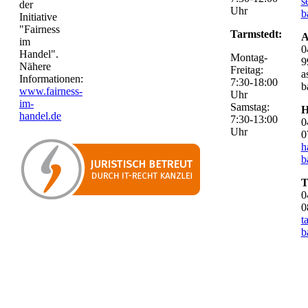
s
der
Uhr
b
Initiative
"Fairness
Tarmstedt:
A
im
0
Handel".
Montag-
9
Nähere
Freitag:
a
Informationen:
7:30-18:00
b
www.fairness-
Uhr
im-
Samstag:
H
handel.de
7:30-13:00
0
Uhr
0
h
b
T
0
0
t
b