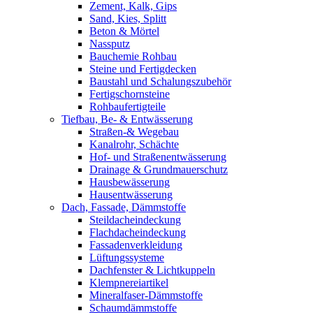
Zement, Kalk, Gips
Sand, Kies, Splitt
Beton & Mörtel
Nassputz
Bauchemie Rohbau
Steine und Fertigdecken
Baustahl und Schalungszubehör
Fertigschornsteine
Rohbaufertigteile
Tiefbau, Be- & Entwässerung
Straßen-& Wegebau
Kanalrohr, Schächte
Hof- und Straßenentwässerung
Drainage & Grundmauerschutz
Hausbewässerung
Hausentwässerung
Dach, Fassade, Dämmstoffe
Steildacheindeckung
Flachdacheindeckung
Fassadenverkleidung
Lüftungssysteme
Dachfenster & Lichtkuppeln
Klempnereiartikel
Mineralfaser-Dämmstoffe
Schaumdämmstoffe