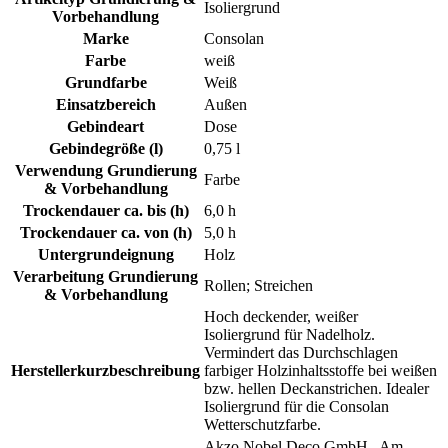
Isoliergrund
Vorbehandlung
Marke
Consolan
Farbe
weiß
Grundfarbe
Weiß
Einsatzbereich
Außen
Gebindeart
Dose
Gebindegröße (l)
0,75 l
Verwendung Grundierung
Farbe
& Vorbehandlung
Trockendauer ca. bis (h)
6,0 h
Trockendauer ca. von (h)
5,0 h
Untergrundeignung
Holz
Verarbeitung Grundierung
Rollen; Streichen
& Vorbehandlung
Hoch deckender, weißer
Isoliergrund für Nadelholz.
Vermindert das Durchschlagen
Herstellerkurzbeschreibung
farbiger Holzinhaltsstoffe bei weißen
bzw. hellen Deckanstrichen. Idealer
Isoliergrund für die Consolan
Wetterschutzfarbe.
Akzo Nobel Deco GmbH , Am