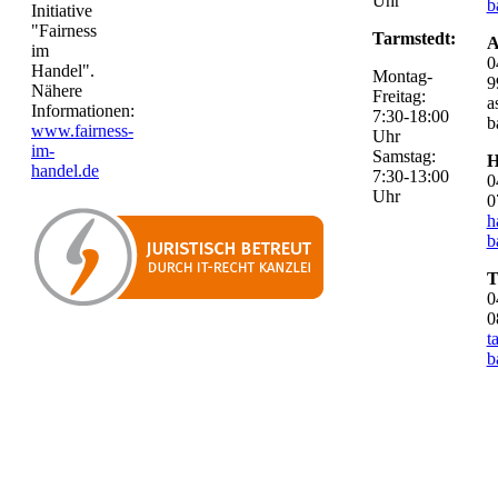
Uhr
b
Initiative
"Fairness
Tarmstedt:
A
im
0
Handel".
Montag-
9
Nähere
Freitag:
a
Informationen:
7:30-18:00
b
www.fairness-
Uhr
im-
Samstag:
H
handel.de
7:30-13:00
0
Uhr
0
h
b
T
0
0
t
b