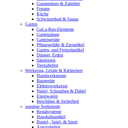
Garagentore & Zubehör
Fenster
Küche
Schwimmbad & Sauna
Garten
GaLa-Bau-Elemente
Gartenzäune
Gartengeräte
Pflanzgefäße & Zierartikel
Garten- und Freizeitartikel
Dünger, Erden
Sämereien
Tierzubehör
Werkzeug, Geräte & Kleineisen
Handwerkzeuge
Baugeräte
Elektrowerkzeug
Nägel, Schrauben & Dübel
Eisenwaren
Beschläge & Sicherheit
sonstige Sortimente
Regalsysteme
Haushaltsartikel
Bastel-, Spiel- & Sport
Autozubehör