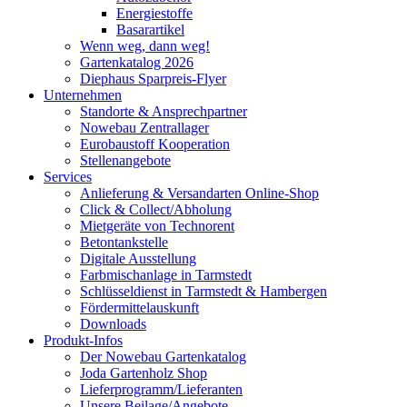
Energiestoffe
Basarartikel
Wenn weg, dann weg!
Gartenkatalog 2026
Diephaus Sparpreis-Flyer
Unternehmen
Standorte & Ansprechpartner
Nowebau Zentrallager
Eurobaustoff Kooperation
Stellenangebote
Services
Anlieferung & Versandarten Online-Shop
Click & Collect/Abholung
Mietgeräte von Technorent
Betontankstelle
Digitale Ausstellung
Farbmischanlage in Tarmstedt
Schlüsseldienst in Tarmstedt & Hambergen
Fördermittelauskunft
Downloads
Produkt-Infos
Der Nowebau Gartenkatalog
Joda Gartenholz Shop
Lieferprogramm/Lieferanten
Unsere Beilage/Angebote