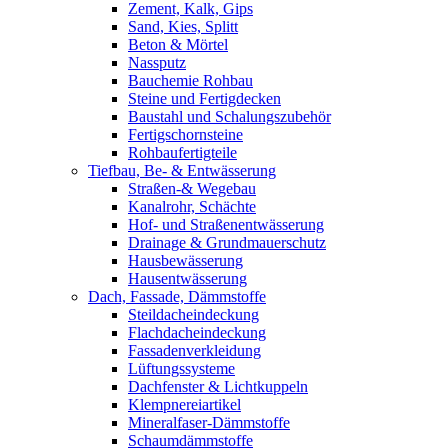
Zement, Kalk, Gips
Sand, Kies, Splitt
Beton & Mörtel
Nassputz
Bauchemie Rohbau
Steine und Fertigdecken
Baustahl und Schalungszubehör
Fertigschornsteine
Rohbaufertigteile
Tiefbau, Be- & Entwässerung
Straßen-& Wegebau
Kanalrohr, Schächte
Hof- und Straßenentwässerung
Drainage & Grundmauerschutz
Hausbewässerung
Hausentwässerung
Dach, Fassade, Dämmstoffe
Steildacheindeckung
Flachdacheindeckung
Fassadenverkleidung
Lüftungssysteme
Dachfenster & Lichtkuppeln
Klempnereiartikel
Mineralfaser-Dämmstoffe
Schaumdämmstoffe