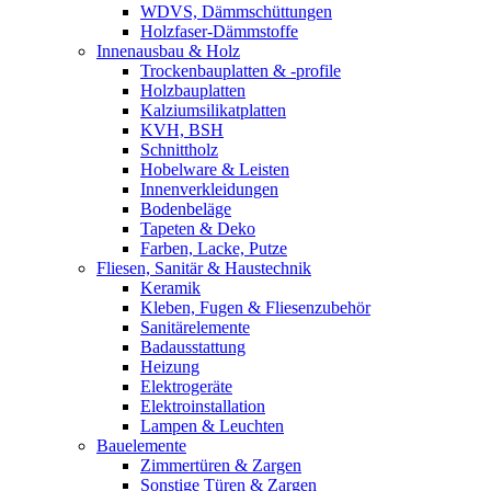
WDVS, Dämmschüttungen
Holzfaser-Dämmstoffe
Innenausbau & Holz
Trockenbauplatten & -profile
Holzbauplatten
Kalziumsilikatplatten
KVH, BSH
Schnittholz
Hobelware & Leisten
Innenverkleidungen
Bodenbeläge
Tapeten & Deko
Farben, Lacke, Putze
Fliesen, Sanitär & Haustechnik
Keramik
Kleben, Fugen & Fliesenzubehör
Sanitärelemente
Badausstattung
Heizung
Elektrogeräte
Elektroinstallation
Lampen & Leuchten
Bauelemente
Zimmertüren & Zargen
Sonstige Türen & Zargen