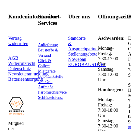
Kundeninformation
Standort-
Über uns
Öffnungszeit
K
Services
Vertrag
Standorte
Aschwarden:
D
widerrufen
&
G
Anlieferung
Montag-
Ansprechpartner
C
Baustoffe &
Freitag:
Stellenangebote
Versand
AGB
7:30-17:00
Nowebau
F
Click &
Widerrufsrecht
Uhr
EUROBAUSTOFF
1
Collect
Datenschutz
Samstag:
2
Mietgeräte
Newsletteranmeldung
7:30-12:00
S
Betontankstelle
Batterieentsorgung
Uhr
Vor-Ort-
S
Aufmaße
Hambergen:
H
Farbmischservice
M
Schlüsseldienst
Montag-
7
Freitag:
1
7:30-18:00
T
Uhr
0
Samstag:
9
Mitglied
7:30-12:00
s
der