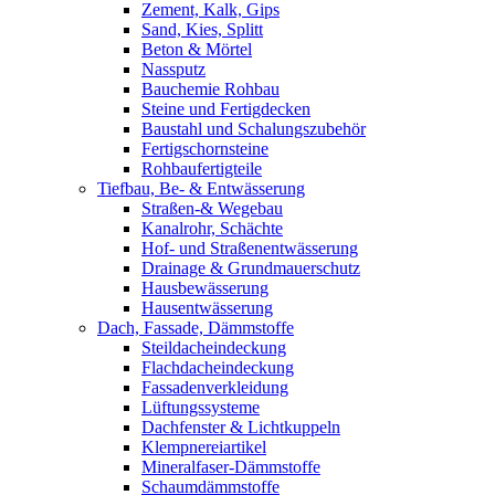
Zement, Kalk, Gips
Sand, Kies, Splitt
Beton & Mörtel
Nassputz
Bauchemie Rohbau
Steine und Fertigdecken
Baustahl und Schalungszubehör
Fertigschornsteine
Rohbaufertigteile
Tiefbau, Be- & Entwässerung
Straßen-& Wegebau
Kanalrohr, Schächte
Hof- und Straßenentwässerung
Drainage & Grundmauerschutz
Hausbewässerung
Hausentwässerung
Dach, Fassade, Dämmstoffe
Steildacheindeckung
Flachdacheindeckung
Fassadenverkleidung
Lüftungssysteme
Dachfenster & Lichtkuppeln
Klempnereiartikel
Mineralfaser-Dämmstoffe
Schaumdämmstoffe