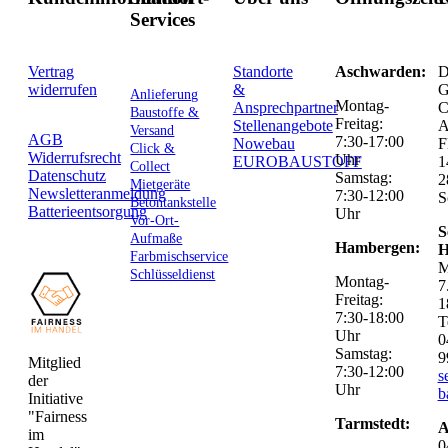
Services
Vertrag
Standorte
Aschwarden:
D
widerrufen
&
G
Anlieferung
Montag-
Ansprechpartner
C
Baustoffe &
Freitag:
Stellenangebote
Versand
AGB
7:30-17:00
Nowebau
F
Click &
Widerrufsrecht
Uhr
EUROBAUSTOFF
1
Collect
Datenschutz
Samstag:
2
Mietgeräte
Newsletteranmeldung
7:30-12:00
S
Betontankstelle
Batterieentsorgung
Uhr
Vor-Ort-
S
Aufmaße
Hambergen:
H
Farbmischservice
M
Schlüsseldienst
Montag-
7
Freitag:
1
7:30-18:00
T
Uhr
0
Samstag:
9
Mitglied
7:30-12:00
s
der
Uhr
b
Initiative
"Fairness
Tarmstedt:
A
im
0