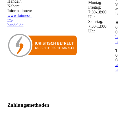
Handel".
Montag-
9
Nähere
Freitag:
a
Informationen:
7:30-18:00
b
www.fairness-
Uhr
im-
Samstag:
H
handel.de
7:30-13:00
0
Uhr
0
h
b
T
0
0
t
b
Zahlungsmethoden