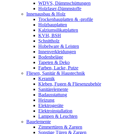
WDVS, Dämmschüttungen
Holzfaser-Dämmstoffe
Innenausbau & Holz
Trockenbauplatten & -profile
Holzbauplatten
Kalziumsilikatplatten
KVH, BSH
Schnittholz
Hobelware & Leisten
Innenverkleidungen
Bodenbeläge
Tapeten & Deko
Farben, Lacke, Putze
Fliesen, Sanitär & Haustechnik
Keramik
Kleben, Fugen & Fliesenzubehör
Sanitärelemente
Badausstattung
Heizung
Elektrogeräte
Elektroinstallation
Lampen & Leuchten
Bauelemente
Zimmertüren & Zargen
Sonstige Türen & Zargen