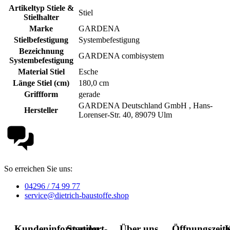
Artikeltyp Stiele &
Stiel
Stielhalter
Marke
GARDENA
Stielbefestigung
Systembefestigung
Bezeichnung
GARDENA combisystem
Systembefestigung
Material Stiel
Esche
Länge Stiel (cm)
180,0 cm
Griffform
gerade
GARDENA Deutschland GmbH , Hans-
Hersteller
Lorenser-Str. 40, 89079 Ulm
So erreichen Sie uns:
04296 / 74 99 77
service@dietrich-baustoffe.shop
Kundeninformation
Standort-
Über uns
Öffnungszeit
K