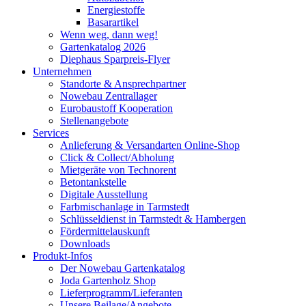
Energiestoffe
Basarartikel
Wenn weg, dann weg!
Gartenkatalog 2026
Diephaus Sparpreis-Flyer
Unternehmen
Standorte & Ansprechpartner
Nowebau Zentrallager
Eurobaustoff Kooperation
Stellenangebote
Services
Anlieferung & Versandarten Online-Shop
Click & Collect/Abholung
Mietgeräte von Technorent
Betontankstelle
Digitale Ausstellung
Farbmischanlage in Tarmstedt
Schlüsseldienst in Tarmstedt & Hambergen
Fördermittelauskunft
Downloads
Produkt-Infos
Der Nowebau Gartenkatalog
Joda Gartenholz Shop
Lieferprogramm/Lieferanten
Unsere Beilage/Angebote