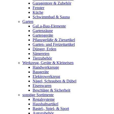
Garagentore & Zubehör
Fenster
Küche
Schwimmbad & Sauna
Garten
GaLa-Bau-Elemente
Gartenzäune
Gartengeräte
Pflanzgefäße & Zierartikel
Garten- und Freizeitartikel
Dünger, Erden
Sämereien
Tierzubehör
Werkzeug, Geräte & Kleineisen
Handwerkzeuge
Baugeräte
Elektrowerkzeug
Nägel, Schrauben & Dübel
Eisenwaren
Beschläge & Sicherheit
sonstige Sortimente
Regalsysteme
Haushaltsartikel
Bastel-, Spiel- & Sport
Autozubehör