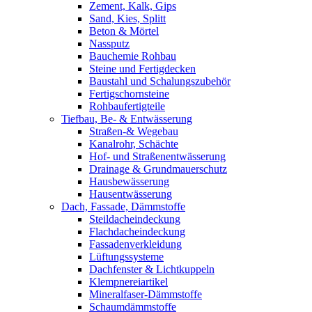
Zement, Kalk, Gips
Sand, Kies, Splitt
Beton & Mörtel
Nassputz
Bauchemie Rohbau
Steine und Fertigdecken
Baustahl und Schalungszubehör
Fertigschornsteine
Rohbaufertigteile
Tiefbau, Be- & Entwässerung
Straßen-& Wegebau
Kanalrohr, Schächte
Hof- und Straßenentwässerung
Drainage & Grundmauerschutz
Hausbewässerung
Hausentwässerung
Dach, Fassade, Dämmstoffe
Steildacheindeckung
Flachdacheindeckung
Fassadenverkleidung
Lüftungssysteme
Dachfenster & Lichtkuppeln
Klempnereiartikel
Mineralfaser-Dämmstoffe
Schaumdämmstoffe