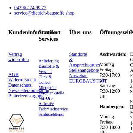
04296 / 74 99 77
service@dietrich-baustoffe.shop
Kundeninformation
Standort-
Über uns
Öffnungszeit
K
Services
Vertrag
Standorte
Aschwarden:
D
widerrufen
&
G
Anlieferung
Montag-
Ansprechpartner
C
Baustoffe &
Freitag:
Stellenangebote
Versand
AGB
7:30-17:00
Nowebau
F
Click &
Widerrufsrecht
Uhr
EUROBAUSTOFF
1
Collect
Datenschutz
Samstag:
2
Mietgeräte
Newsletteranmeldung
7:30-12:00
S
Betontankstelle
Batterieentsorgung
Uhr
Vor-Ort-
S
Aufmaße
Hambergen:
H
Farbmischservice
M
Schlüsseldienst
Montag-
7
Freitag:
1
7:30-18:00
T
Uhr