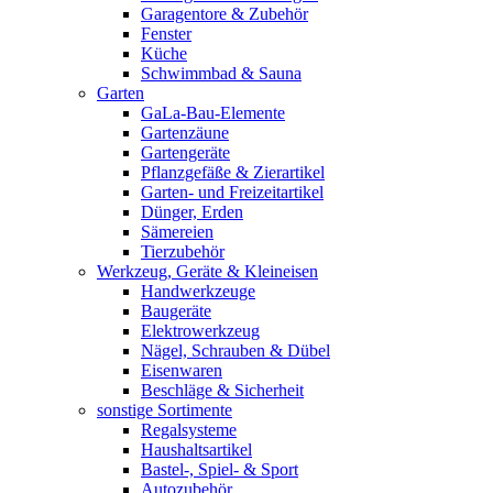
Garagentore & Zubehör
Fenster
Küche
Schwimmbad & Sauna
Garten
GaLa-Bau-Elemente
Gartenzäune
Gartengeräte
Pflanzgefäße & Zierartikel
Garten- und Freizeitartikel
Dünger, Erden
Sämereien
Tierzubehör
Werkzeug, Geräte & Kleineisen
Handwerkzeuge
Baugeräte
Elektrowerkzeug
Nägel, Schrauben & Dübel
Eisenwaren
Beschläge & Sicherheit
sonstige Sortimente
Regalsysteme
Haushaltsartikel
Bastel-, Spiel- & Sport
Autozubehör