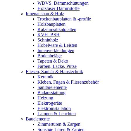
WDVS, Dämmschüttungen
Holzfaser-Dämmstoffe
Innenausbau & Holz
Trockenbauplatten & -profile
Holzbauplatten
Kalziumsilikatplatten
KVH, BSH
Schnittholz
Hobelware & Leisten
Innenverkleidungen
Bodenbeläge
Tapeten & Deko
Farben, Lacke, Putze
Fliesen, Sanitär & Haustechnik
Keramik
Kleben, Fugen & Fliesenzubehör
Sanitärelemente
Badausstattung
Heizung
Elektrogeräte
Elektroinstallation
Lampen & Leuchten
Bauelemente
Zimmertüren & Zargen
Sonstige Türen & Zargen