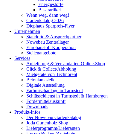
Energiestoffe
Basarartikel
Wenn weg, dann weg!
Gartenkatalog 2026
Diephaus Sparpreis-Flyer
Unternehmen
Standorte & Ansprechpartner
Nowebau Zentrallager
Eurobaustoff Kooperation
Stellenangebote
Services
Anlieferung & Versandarten Online-Shop
Click & Collect/Abholung
Mietgeräte von Technorent
Betontankstelle
Digitale Ausstellung
Farbmischanlage in Tarmstedt
Schlüsseldienst in Tarmstedt & Hambergen
Fördermittelauskunft
Downloads
Produkt-Infos
Der Nowebau Gartenkatalog
Joda Gartenholz Shop
Lieferprogramm/Lieferanten
Unsere Beilage/Angebote