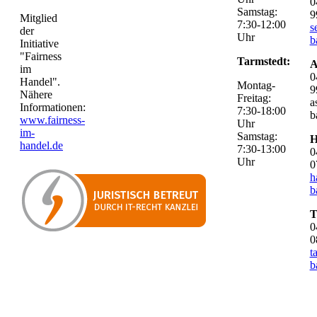
0
Samstag:
9
Mitglied
7:30-12:00
s
der
Uhr
b
Initiative
"Fairness
Tarmstedt:
A
im
0
Handel".
Montag-
9
Nähere
Freitag:
a
Informationen:
7:30-18:00
b
www.fairness-
Uhr
im-
Samstag:
H
handel.de
7:30-13:00
0
Uhr
0
h
b
T
0
0
t
b