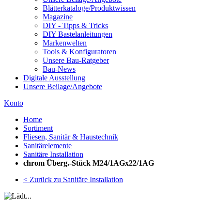
Blätterkataloge/Produktwissen
Magazine
DIY - Tipps & Tricks
DIY Bastelanleitungen
Markenwelten
Tools & Konfiguratoren
Unsere Bau-Ratgeber
Bau-News
Digitale Ausstellung
Unsere Beilage/Angebote
Konto
Home
Sortiment
Fliesen, Sanitär & Haustechnik
Sanitärelemente
Sanitäre Installation
chrom Überg.-Stück M24/1AGx22/1AG
< Zurück zu Sanitäre Installation