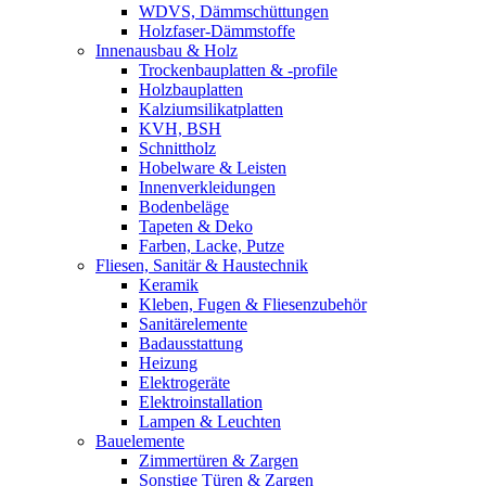
WDVS, Dämmschüttungen
Holzfaser-Dämmstoffe
Innenausbau & Holz
Trockenbauplatten & -profile
Holzbauplatten
Kalziumsilikatplatten
KVH, BSH
Schnittholz
Hobelware & Leisten
Innenverkleidungen
Bodenbeläge
Tapeten & Deko
Farben, Lacke, Putze
Fliesen, Sanitär & Haustechnik
Keramik
Kleben, Fugen & Fliesenzubehör
Sanitärelemente
Badausstattung
Heizung
Elektrogeräte
Elektroinstallation
Lampen & Leuchten
Bauelemente
Zimmertüren & Zargen
Sonstige Türen & Zargen