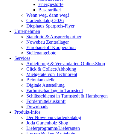
Energiestoffe
Basarartikel
Wenn weg, dann weg!
Gartenkatalog 2026
Diephaus Sparpreis-Flyer
Unternehmen
Standorte & Ansprechpartner
Nowebau Zentrallager
Eurobaustoff Kooperation
Stellenangebote
Services
Anlieferung & Versandarten Online-Shop
Click & Collect/Abholung
Mietgeräte von Technorent
Betontankstelle
Digitale Ausstellung
Farbmischanlage in Tarmstedt
Schlüsseldienst in Tarmstedt & Hambergen
Fördermittelauskunft
Downloads
Produkt-Infos
Der Nowebau Gartenkatalog
Joda Gartenholz Shop
Lieferprogramm/Lieferanten
Unsere Beilage/Angebote