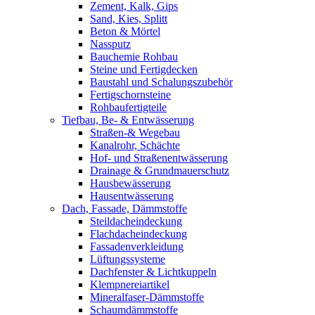
Zement, Kalk, Gips
Sand, Kies, Splitt
Beton & Mörtel
Nassputz
Bauchemie Rohbau
Steine und Fertigdecken
Baustahl und Schalungszubehör
Fertigschornsteine
Rohbaufertigteile
Tiefbau, Be- & Entwässerung
Straßen-& Wegebau
Kanalrohr, Schächte
Hof- und Straßenentwässerung
Drainage & Grundmauerschutz
Hausbewässerung
Hausentwässerung
Dach, Fassade, Dämmstoffe
Steildacheindeckung
Flachdacheindeckung
Fassadenverkleidung
Lüftungssysteme
Dachfenster & Lichtkuppeln
Klempnereiartikel
Mineralfaser-Dämmstoffe
Schaumdämmstoffe