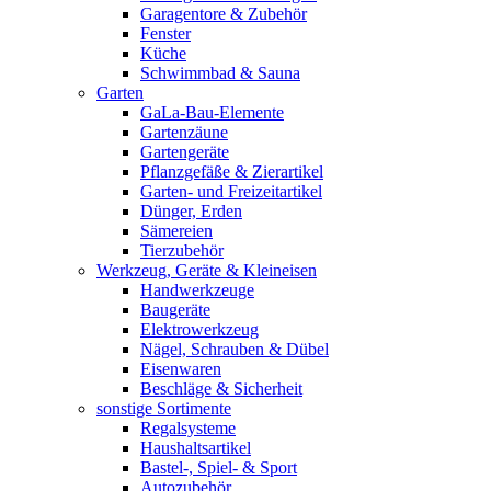
Garagentore & Zubehör
Fenster
Küche
Schwimmbad & Sauna
Garten
GaLa-Bau-Elemente
Gartenzäune
Gartengeräte
Pflanzgefäße & Zierartikel
Garten- und Freizeitartikel
Dünger, Erden
Sämereien
Tierzubehör
Werkzeug, Geräte & Kleineisen
Handwerkzeuge
Baugeräte
Elektrowerkzeug
Nägel, Schrauben & Dübel
Eisenwaren
Beschläge & Sicherheit
sonstige Sortimente
Regalsysteme
Haushaltsartikel
Bastel-, Spiel- & Sport
Autozubehör