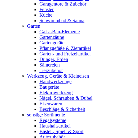
Garagentore & Zubehör
Fenster
Küche
Schwimmbad & Sauna
Garten
GaLa-Bau-Elemente
Gartenzäune
Gartengeräte
Pflanzgefäße & Zierartikel
Garten- und Freizeitartikel
Dünger, Erden
Sämereien
Tierzubehör
Werkzeug, Geräte & Kleineisen
Handwerkzeuge
Baugeräte
Elektrowerkzeug
Nägel, Schrauben & Dübel
Eisenwaren
Beschläge & Sicherheit
sonstige Sortimente
Regalsysteme
Haushaltsartikel
Bastel-, Spiel- & Sport
Autozubehör