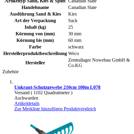
Artikeltyp Sand, Kies & Splitt
Canadian Slate
Handelsname
Canadian Slate
Ausführung Sand & Kies
Kies
Art der Verpackung
Sack
Inhalt (kg)
25
Körnung von (mm)
30 mm
Körnung bis (mm)
60 mm
Farbe
schwarz
Herstellerproduktbeschreibung
Weco
Zentrallager Nowebau GmbH &
Hersteller
Co.KG
Zubehör
Unkraut-Schutzgewebe 210cm 100m L078
Versand ( 1102 Quadratmeter )
Aschwarden
Artikeldetails
Zur Merkliste hinzufügen
Produktvergleich