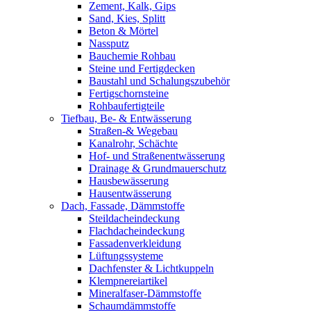
Zement, Kalk, Gips
Sand, Kies, Splitt
Beton & Mörtel
Nassputz
Bauchemie Rohbau
Steine und Fertigdecken
Baustahl und Schalungszubehör
Fertigschornsteine
Rohbaufertigteile
Tiefbau, Be- & Entwässerung
Straßen-& Wegebau
Kanalrohr, Schächte
Hof- und Straßenentwässerung
Drainage & Grundmauerschutz
Hausbewässerung
Hausentwässerung
Dach, Fassade, Dämmstoffe
Steildacheindeckung
Flachdacheindeckung
Fassadenverkleidung
Lüftungssysteme
Dachfenster & Lichtkuppeln
Klempnereiartikel
Mineralfaser-Dämmstoffe
Schaumdämmstoffe