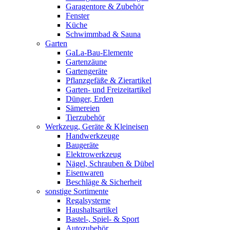
Garagentore & Zubehör
Fenster
Küche
Schwimmbad & Sauna
Garten
GaLa-Bau-Elemente
Gartenzäune
Gartengeräte
Pflanzgefäße & Zierartikel
Garten- und Freizeitartikel
Dünger, Erden
Sämereien
Tierzubehör
Werkzeug, Geräte & Kleineisen
Handwerkzeuge
Baugeräte
Elektrowerkzeug
Nägel, Schrauben & Dübel
Eisenwaren
Beschläge & Sicherheit
sonstige Sortimente
Regalsysteme
Haushaltsartikel
Bastel-, Spiel- & Sport
Autozubehör