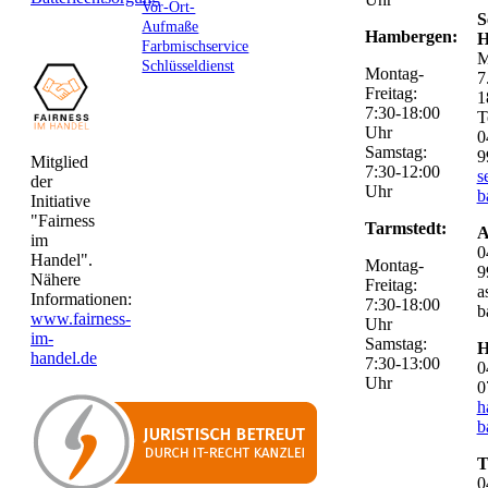
Vor-Ort-
S
Aufmaße
Hambergen:
H
Farbmischservice
M
Schlüsseldienst
Montag-
7
Freitag:
1
7:30-18:00
T
Uhr
0
Samstag:
9
Mitglied
7:30-12:00
s
der
Uhr
b
Initiative
"Fairness
Tarmstedt:
A
im
0
Handel".
Montag-
9
Nähere
Freitag:
a
Informationen:
7:30-18:00
b
www.fairness-
Uhr
im-
Samstag:
H
handel.de
7:30-13:00
0
Uhr
0
h
b
T
0