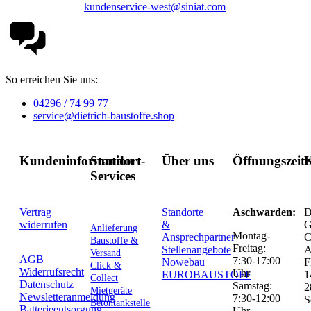
kundenservice-west@siniat.com
So erreichen Sie uns:
04296 / 74 99 77
service@dietrich-baustoffe.shop
Kundeninformation
Standort-
Über uns
Öffnungszeit
K
Services
Vertrag
Standorte
Aschwarden:
D
widerrufen
&
G
Anlieferung
Montag-
Ansprechpartner
C
Baustoffe &
Freitag:
Stellenangebote
Versand
AGB
7:30-17:00
Nowebau
F
Click &
Widerrufsrecht
Uhr
EUROBAUSTOFF
1
Collect
Datenschutz
Samstag:
2
Mietgeräte
Newsletteranmeldung
7:30-12:00
S
Betontankstelle
Batterieentsorgung
Uhr