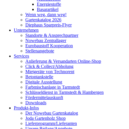
Energiestoffe
Basarartikel
Wenn weg, dann weg!
Gartenkatalog 2026
Diephaus Sparpreis-Flyer
Unternehmen
Standorte & Ansprechpartner
Nowebau Zentrallager
Eurobaustoff Kooperation
Stellenangebote
Services
Anlieferung & Versandarten Online-Shop
Click & Collect/Abholung
Mietgeräte von Technorent
Betontankstelle
Digitale Ausstellung
Farbmischanlage in Tarmstedt
Schlüsseldienst in Tarmstedt & Hambergen
Fördermittelauskunft
Downloads
Produkt-Infos
Der Nowebau Gartenkatalog
Joda Gartenholz Shop
Lieferprogramm/Lieferanten
Unsere Beilage/Angebote