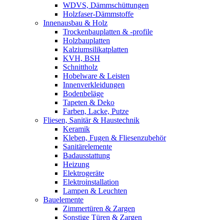
WDVS, Dämmschüttungen
Holzfaser-Dämmstoffe
Innenausbau & Holz
Trockenbauplatten & -profile
Holzbauplatten
Kalziumsilikatplatten
KVH, BSH
Schnittholz
Hobelware & Leisten
Innenverkleidungen
Bodenbeläge
Tapeten & Deko
Farben, Lacke, Putze
Fliesen, Sanitär & Haustechnik
Keramik
Kleben, Fugen & Fliesenzubehör
Sanitärelemente
Badausstattung
Heizung
Elektrogeräte
Elektroinstallation
Lampen & Leuchten
Bauelemente
Zimmertüren & Zargen
Sonstige Türen & Zargen