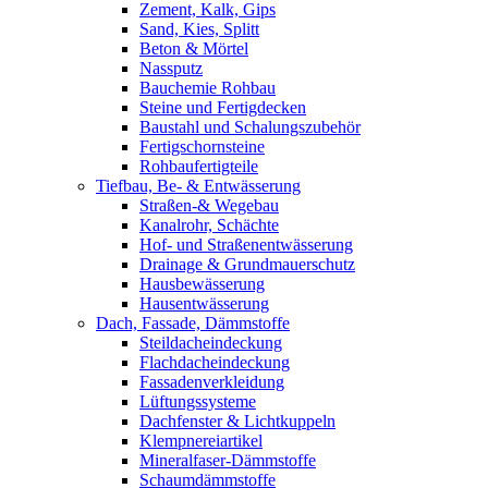
Zement, Kalk, Gips
Sand, Kies, Splitt
Beton & Mörtel
Nassputz
Bauchemie Rohbau
Steine und Fertigdecken
Baustahl und Schalungszubehör
Fertigschornsteine
Rohbaufertigteile
Tiefbau, Be- & Entwässerung
Straßen-& Wegebau
Kanalrohr, Schächte
Hof- und Straßenentwässerung
Drainage & Grundmauerschutz
Hausbewässerung
Hausentwässerung
Dach, Fassade, Dämmstoffe
Steildacheindeckung
Flachdacheindeckung
Fassadenverkleidung
Lüftungssysteme
Dachfenster & Lichtkuppeln
Klempnereiartikel
Mineralfaser-Dämmstoffe
Schaumdämmstoffe