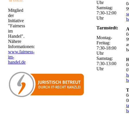
Uhr
0
Samstag:
9
Mitglied
7:30-12:00
s
der
Uhr
b
Initiative
"Fairness
Tarmstedt:
A
im
0
Handel".
Montag-
9
Nähere
Freitag:
a
Informationen:
7:30-18:00
b
www.fairness-
Uhr
im-
Samstag:
H
handel.de
7:30-13:00
0
Uhr
0
h
b
T
0
0
t
b