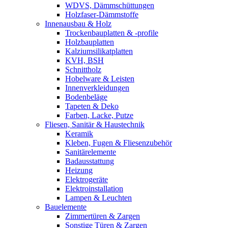
WDVS, Dämmschüttungen
Holzfaser-Dämmstoffe
Innenausbau & Holz
Trockenbauplatten & -profile
Holzbauplatten
Kalziumsilikatplatten
KVH, BSH
Schnittholz
Hobelware & Leisten
Innenverkleidungen
Bodenbeläge
Tapeten & Deko
Farben, Lacke, Putze
Fliesen, Sanitär & Haustechnik
Keramik
Kleben, Fugen & Fliesenzubehör
Sanitärelemente
Badausstattung
Heizung
Elektrogeräte
Elektroinstallation
Lampen & Leuchten
Bauelemente
Zimmertüren & Zargen
Sonstige Türen & Zargen