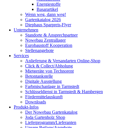
Energiestoffe
Basarartikel
Wenn weg, dann weg!
Gartenkatalog 2026
Diephaus Sparpreis-Flyer
Unternehmen
Standorte & Ansprechpartner
Nowebau Zentrallager
Eurobaustoff Kooperation
Stellenangebote
Services
Anlieferung & Versandarten Online-Shop
Click & Collect/Abholung
Mietgeräte von Technorent
Betontankstelle
Digitale Ausstellung
Farbmischanlage in Tarmstedt
Schlüsseldienst in Tarmstedt & Hambergen
Fördermittelauskunft
Downloads
Produkt-Infos
Der Nowebau Gartenkatalog
Joda Gartenholz Shop
Lieferprogramm/Lieferanten
Unsere Beilage/Angebote