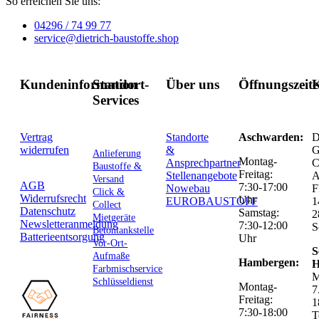
So erreichen Sie uns:
04296 / 74 99 77
service@dietrich-baustoffe.shop
Kundeninformation
Standort-
Über uns
Öffnungszeit
K
Services
Vertrag
Standorte
Aschwarden:
D
widerrufen
&
G
Anlieferung
Montag-
Ansprechpartner
C
Baustoffe &
Freitag:
Stellenangebote
Versand
AGB
7:30-17:00
Nowebau
F
Click &
Widerrufsrecht
Uhr
EUROBAUSTOFF
1
Collect
Datenschutz
Samstag:
2
Mietgeräte
Newsletteranmeldung
7:30-12:00
S
Betontankstelle
Batterieentsorgung
Uhr
Vor-Ort-
S
Aufmaße
Hambergen:
H
Farbmischservice
M
Schlüsseldienst
Montag-
7
Freitag:
1
7:30-18:00
T