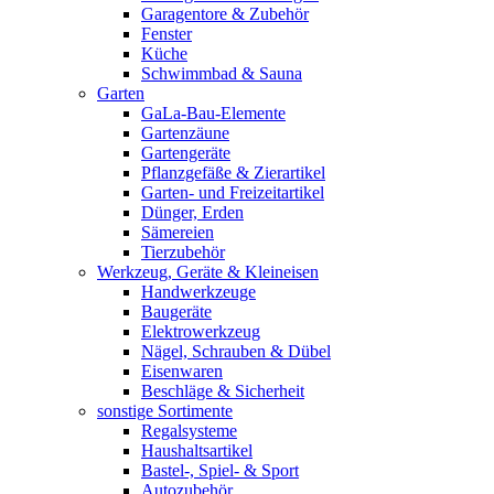
Garagentore & Zubehör
Fenster
Küche
Schwimmbad & Sauna
Garten
GaLa-Bau-Elemente
Gartenzäune
Gartengeräte
Pflanzgefäße & Zierartikel
Garten- und Freizeitartikel
Dünger, Erden
Sämereien
Tierzubehör
Werkzeug, Geräte & Kleineisen
Handwerkzeuge
Baugeräte
Elektrowerkzeug
Nägel, Schrauben & Dübel
Eisenwaren
Beschläge & Sicherheit
sonstige Sortimente
Regalsysteme
Haushaltsartikel
Bastel-, Spiel- & Sport
Autozubehör