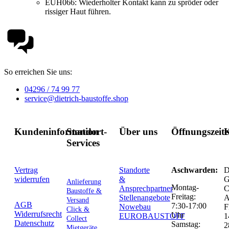
EUH066:
Wiederholter Kontakt kann zu spröder oder
rissiger Haut führen.
So erreichen Sie uns:
04296 / 74 99 77
service@dietrich-baustoffe.shop
Kundeninformation
Standort-
Über uns
Öffnungszeit
K
Services
Vertrag
Standorte
Aschwarden:
D
widerrufen
&
G
Anlieferung
Montag-
Ansprechpartner
C
Baustoffe &
Freitag:
Stellenangebote
Versand
AGB
7:30-17:00
Nowebau
F
Click &
Widerrufsrecht
Uhr
EUROBAUSTOFF
1
Collect
Datenschutz
Samstag:
2
Mietgeräte