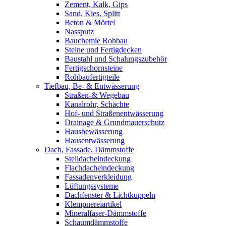
Zement, Kalk, Gips
Sand, Kies, Splitt
Beton & Mörtel
Nassputz
Bauchemie Rohbau
Steine und Fertigdecken
Baustahl und Schalungszubehör
Fertigschornsteine
Rohbaufertigteile
Tiefbau, Be- & Entwässerung
Straßen-& Wegebau
Kanalrohr, Schächte
Hof- und Straßenentwässerung
Drainage & Grundmauerschutz
Hausbewässerung
Hausentwässerung
Dach, Fassade, Dämmstoffe
Steildacheindeckung
Flachdacheindeckung
Fassadenverkleidung
Lüftungssysteme
Dachfenster & Lichtkuppeln
Klempnereiartikel
Mineralfaser-Dämmstoffe
Schaumdämmstoffe