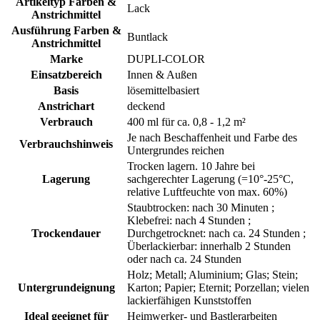
Artikeltyp Farben &
Lack
Anstrichmittel
Ausführung Farben &
Buntlack
Anstrichmittel
Marke
DUPLI-COLOR
Einsatzbereich
Innen & Außen
Basis
lösemittelbasiert
Anstrichart
deckend
Verbrauch
400 ml für ca. 0,8 - 1,2 m²
Je nach Beschaffenheit und Farbe des
Verbrauchshinweis
Untergrundes reichen
Trocken lagern. 10 Jahre bei
Lagerung
sachgerechter Lagerung (=10°-25°C,
relative Luftfeuchte von max. 60%)
Staubtrocken: nach 30 Minuten ;
Klebefrei: nach 4 Stunden ;
Trockendauer
Durchgetrocknet: nach ca. 24 Stunden ;
Überlackierbar: innerhalb 2 Stunden
oder nach ca. 24 Stunden
Holz; Metall; Aluminium; Glas; Stein;
Untergrundeignung
Karton; Papier; Eternit; Porzellan; vielen
lackierfähigen Kunststoffen
Ideal geeignet für
Heimwerker- und Bastlerarbeiten