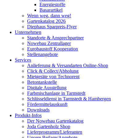
Energiestoffe
Basarartikel
Wenn weg, dann weg!
Gartenkatalog 2026
Diephaus Sparpreis-Flyer
Unternehmen
Standorte & Ansprechpartner
Nowebau Zentrallager
Eurobaustoff Kooperation
Stellenangebote
Services
Anlieferung & Versandarten Online-Shop
Click & Collect/Abholung
Mietgeräte von Technorent
Betontankstelle
Digitale Ausstellung
Farbmischanlage in Tarmstedt
Schlüsseldienst in Tarmstedt & Hambergen
Fördermittelauskunft
Downloads
Produkt-Infos
Der Nowebau Gartenkatalog
Joda Gartenholz Shop
Lieferprogramm/Lieferanten
Unsere Beilage/Angebote