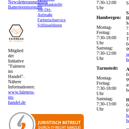
Newsletteranmeldung
7:30-12:00
S
Betontankstelle
Batterieentsorgung
Uhr
Vor-Ort-
S
Aufmaße
Hambergen:
H
Farbmischservice
M
Schlüsseldienst
Montag-
7
Freitag:
1
7:30-18:00
T
Uhr
0
Samstag:
9
Mitglied
7:30-12:00
s
der
Uhr
b
Initiative
"Fairness
Tarmstedt:
A
im
0
Handel".
Montag-
9
Nähere
Freitag:
a
Informationen:
7:30-18:00
b
www.fairness-
Uhr
im-
Samstag:
H
handel.de
7:30-13:00
0
Uhr
0
h
b