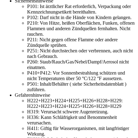
Sicherheitshinweise
P101:
Ist ärztlicher Rat erforderlich, Verpackung oder
Kennzeichnungsetikett bereithalten.
P102:
Darf nicht in die Hände von Kindern gelangen.
P210:
Von Hitze, heißen Oberflächen, Funken, offenen
Flammen und anderen Zündquellen fernhalten. Nicht
rauchen.
P211:
Nicht gegen offene Flamme oder andere
Zündquelle sprühen.
P251:
Nicht durchstechen oder verbrennen, auch nicht
nach Gebrauch.
P260:
Staub/Rauch/Gas/Nebel/Dampf/Aerosol nicht
einatmen.
P410+P412:
Vor Sonnenbestrahlung schützen und
nicht Temperaturen über 50 °C/122 °F aussetzen.
P501:
Inhalt/Behälter ( siehe Sicherheitsdatenblatt )
zuführen.
Gefahrenhinweise
H222+H223+H224+H225+H226+H228+H229:
H222+H223+H224+H225+H226+H228+H229
H319:
Verursacht schwere Augenreizung.
H336:
Kann Schläfrigkeit und Benommenheit
verursachen.
H411:
Giftig für Wasserorganismen, mit langfristiger
Wirkung.