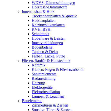
WDVS, Dämmschüttungen
Holzfaser-Dämmstoffe
Innenausbau & Holz
Trockenbauplatten & -profile
Holzbauplatten
Kalziumsilikatplatten
KVH, BSH
Schnittholz
Hobelware & Leisten
Innenverkleidungen
Bodenbeläge
Tapeten & Deko
Farben, Lacke, Putze
Fliesen, Sanitär & Haustechnik
Keramik
Kleben, Fugen & Fliesenzubehör
Sanitärelemente
Badausstattung
Heizung
Elektrogeräte
Elektroinstallation
Lampen & Leuchten
Bauelemente
Zimmertüren & Zargen
Sonstige Türen & Zargen