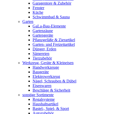
Garagentore & Zubehör
Fenster
Küche
Schwimmbad & Sauna
Garten
GaLa-Bau-Elemente
Gartenzäune
Gartengeräte
Pflanzgefäße & Zierartikel
Garten- und Freizeitartikel
Dünger, Erden
Sämereien
Tierzubehör
Werkzeug, Geräte & Kleineisen
Handwerkzeuge
Baugeräte
Elektrowerkzeug
Nägel, Schrauben & Dübel
Eisenwaren
Beschläge & Sicherheit
sonstige Sortimente
Regalsysteme
Haushaltsartikel
Bastel-, Spiel- & Sport
Autozubehör