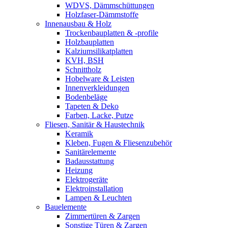
WDVS, Dämmschüttungen
Holzfaser-Dämmstoffe
Innenausbau & Holz
Trockenbauplatten & -profile
Holzbauplatten
Kalziumsilikatplatten
KVH, BSH
Schnittholz
Hobelware & Leisten
Innenverkleidungen
Bodenbeläge
Tapeten & Deko
Farben, Lacke, Putze
Fliesen, Sanitär & Haustechnik
Keramik
Kleben, Fugen & Fliesenzubehör
Sanitärelemente
Badausstattung
Heizung
Elektrogeräte
Elektroinstallation
Lampen & Leuchten
Bauelemente
Zimmertüren & Zargen
Sonstige Türen & Zargen