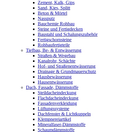
Zement, Kalk, Gips
Sand, Kies, Splitt
Beton & Mörtel
Nassputz
Bauchemie Rohbau
Steine und Fertigdecken
Baustahl und Schalungszubehör
Fertigschornsteine
Rohbaufertigteile
Tiefbau, Be- & Entwässerung
Straßen-& Wegebau
Kanalrohr, Schächte
Hof- und Straßenentwässerung
Drainage & Grundmauerschutz
Hausbewässerung
Hausentwässerung
Dach, Fassade, Dämmstoffe
Steildacheindeckung
Flachdacheindeckung
Fassadenverkleidung
Lüftungssysteme
Dachfenster & Lichtkuppeln
Klempnereiartikel
Mineralfaser-Dämmstoffe
Schaumdämmstoffe