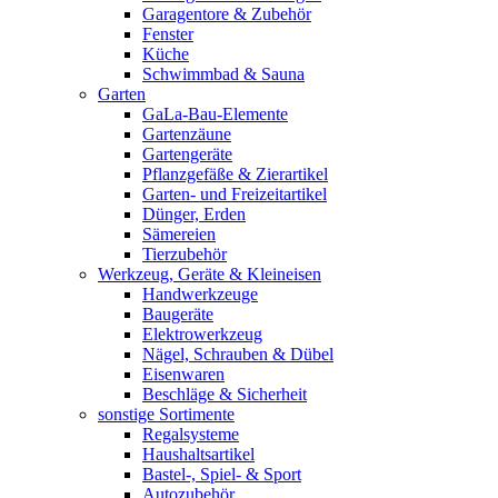
Garagentore & Zubehör
Fenster
Küche
Schwimmbad & Sauna
Garten
GaLa-Bau-Elemente
Gartenzäune
Gartengeräte
Pflanzgefäße & Zierartikel
Garten- und Freizeitartikel
Dünger, Erden
Sämereien
Tierzubehör
Werkzeug, Geräte & Kleineisen
Handwerkzeuge
Baugeräte
Elektrowerkzeug
Nägel, Schrauben & Dübel
Eisenwaren
Beschläge & Sicherheit
sonstige Sortimente
Regalsysteme
Haushaltsartikel
Bastel-, Spiel- & Sport
Autozubehör