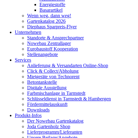
Energiestoffe
Basarartikel
Wenn weg, dann weg!
Gartenkatalog 2026
Diephaus Sparpreis-Flyer
Unternehmen
Standorte & Ansprechpartner
Nowebau Zentrallager
Eurobaustoff Kooperation
Stellenangebote
Services
Anlieferung & Versandarten Online-Shop
Click & Collect/Abholung
Mietgeräte von Technorent
Betontankstelle
Digitale Ausstellung
Farbmischanlage in Tarmstedt
Schlüsseldienst in Tarmstedt & Hambergen
Fördermittelauskunft
Downloads
Produkt-Infos
Der Nowebau Gartenkatalog
Joda Gartenholz Shop
Lieferprogramm/Lieferanten
Unsere Beilage/Angebote