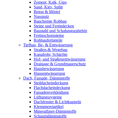
Zement, Kalk, Gips
Sand, Kies, Splitt
Beton & Mörtel
Nassputz
Bauchemie Rohbau
Steine und Fertigdecken
Baustahl und Schalungszubehör
Fertigschornsteine
Rohbaufertigteile
Tiefbau, Be- & Entwässerung
Straßen-& Wegebau
Kanalrohr, Schächte
Hof- und Straßenentwässerung
Drainage & Grundmauerschutz
Hausbewässerung
Hausentwässerung
Dach, Fassade, Dämmstoffe
Steildacheindeckung
Flachdacheindeckung
Fassadenverkleidung
Lüftungssysteme
Dachfenster & Lichtkuppeln
Klempnereiartikel
Mineralfaser-Dämmstoffe
Schaumdämmstoffe