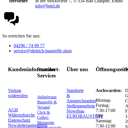
Hersteller
In der Stockwiese 7, 57334 Bad Laasphe, Email:
info@briel.de
So erreichen Sie uns:
04296 / 74 99 77
service@dietrich-baustoffe.shop
Kundeninformation
Standort-
Über uns
Öffnungszeit
K
Services
Vertrag
Standorte
Aschwarden:
D
widerrufen
&
G
Anlieferung
Montag-
Ansprechpartner
C
Baustoffe &
Freitag:
Stellenangebote
Versand
AGB
7:30-17:00
Nowebau
F
Click &
Widerrufsrecht
Uhr
EUROBAUSTOFF
1
Collect
Datenschutz
Samstag:
2
Mietgeräte
Newsletteranmeldung
7:30-12:00
S
Betontankstelle