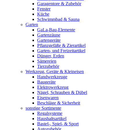
Garagentore & Zubehör
Fenster
Küche
Schwimmbad & Sauna
Garten
GaLa-Bau-Elemente
Gartenzäune
Gartengeräte
Pflanzgefäße & Zierartikel
Garten- und Freizeitartikel
Dünger, Erden
Sämereien
Tierzubehör
Werkzeug, Geräte & Kleineisen
Handwerkzeuge
Baugeräte
Elektrowerkzeug
Nägel, Schrauben & Dübel
Eisenwaren
Beschläge & Sicherheit
sonstige Sortimente
Regalsysteme
Haushaltsartikel
Bastel-, Spiel- & Sport
Autozubehör