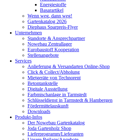
Energiestoffe
Basarartikel
Wenn weg, dann weg!
Gartenkatalog 2026
Diephaus Sparpreis-Flyer
Unternehmen
Standorte & Ansprechpartner
Nowebau Zentrallager
Eurobaustoff Kooperation
Stellenangebote
Services
Anlieferung & Versandarten Online-Shop
Click & Collect/Abholung
Mietgeräte von Technorent
Betontankstelle
Digitale Ausstellung
Farbmischanlage in Tarmstedt
Schlüsseldienst in Tarmstedt & Hambergen
Fördermittelauskunft
Downloads
Produkt-Infos
Der Nowebau Gartenkatalog
Joda Gartenholz Shop
Lieferprogramm/Lieferanten
Unsere Beilage/Angebote