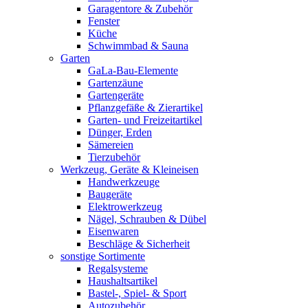
Garagentore & Zubehör
Fenster
Küche
Schwimmbad & Sauna
Garten
GaLa-Bau-Elemente
Gartenzäune
Gartengeräte
Pflanzgefäße & Zierartikel
Garten- und Freizeitartikel
Dünger, Erden
Sämereien
Tierzubehör
Werkzeug, Geräte & Kleineisen
Handwerkzeuge
Baugeräte
Elektrowerkzeug
Nägel, Schrauben & Dübel
Eisenwaren
Beschläge & Sicherheit
sonstige Sortimente
Regalsysteme
Haushaltsartikel
Bastel-, Spiel- & Sport
Autozubehör