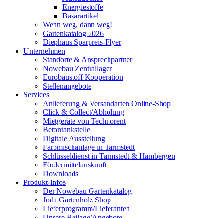
Energiestoffe
Basarartikel
Wenn weg, dann weg!
Gartenkatalog 2026
Diephaus Sparpreis-Flyer
Unternehmen
Standorte & Ansprechpartner
Nowebau Zentrallager
Eurobaustoff Kooperation
Stellenangebote
Services
Anlieferung & Versandarten Online-Shop
Click & Collect/Abholung
Mietgeräte von Technorent
Betontankstelle
Digitale Ausstellung
Farbmischanlage in Tarmstedt
Schlüsseldienst in Tarmstedt & Hambergen
Fördermittelauskunft
Downloads
Produkt-Infos
Der Nowebau Gartenkatalog
Joda Gartenholz Shop
Lieferprogramm/Lieferanten
Unsere Beilage/Angebote