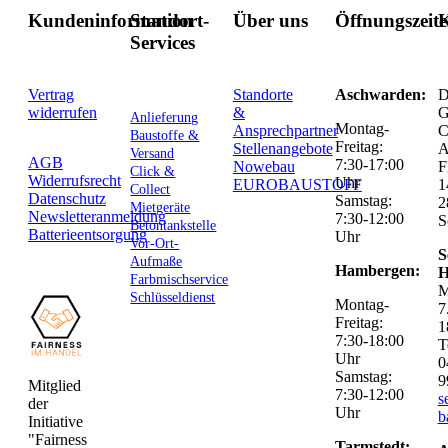
Kundeninformation
Standort-
Über uns
Öffnungszeit
K
Services
Vertrag
Standorte
Aschwarden:
D
widerrufen
&
G
Anlieferung
Montag-
Ansprechpartner
C
Baustoffe &
Freitag:
Stellenangebote
Versand
AGB
7:30-17:00
Nowebau
F
Click &
Widerrufsrecht
Uhr
EUROBAUSTOFF
1
Collect
Datenschutz
Samstag:
2
Mietgeräte
Newsletteranmeldung
7:30-12:00
S
Betontankstelle
Batterieentsorgung
Uhr
Vor-Ort-
S
Aufmaße
Hambergen:
H
Farbmischservice
M
Schlüsseldienst
Montag-
7
Freitag:
1
7:30-18:00
T
Uhr
0
Samstag:
9
Mitglied
7:30-12:00
s
der
Uhr
b
Initiative
"Fairness
Tarmstedt: