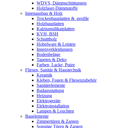
WDVS, Dämmschüttungen
Holzfaser-Dämmstoffe
Innenausbau & Holz
Trockenbauplatten & -profile
Holzbauplatten
Kalziumsilikatplatten
KVH, BSH
Schnittholz
Hobelware & Leisten
Innenverkleidungen
Bodenbeläge
Tapeten & Deko
Farben, Lacke, Putze
Fliesen, Sanitär & Haustechnik
Keramik
Kleben, Fugen & Fliesenzubehör
Sanitärelemente
Badausstattung
Heizung
Elektrogeräte
Elektroinstallation
Lampen & Leuchten
Bauelemente
Zimmertüren & Zargen
Sonstige Türen & Zargen