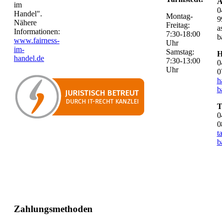
A
im
0
Handel".
Montag-
9
Nähere
Freitag:
a
Informationen:
7:30-18:00
b
www.fairness-
Uhr
im-
Samstag:
H
handel.de
7:30-13:00
0
Uhr
0
h
b
T
0
0
t
b
Zahlungsmethoden