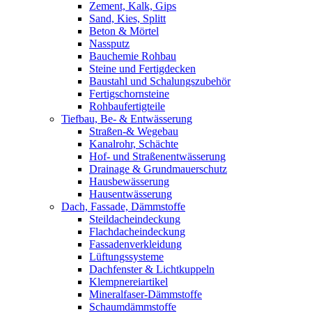
Zement, Kalk, Gips
Sand, Kies, Splitt
Beton & Mörtel
Nassputz
Bauchemie Rohbau
Steine und Fertigdecken
Baustahl und Schalungszubehör
Fertigschornsteine
Rohbaufertigteile
Tiefbau, Be- & Entwässerung
Straßen-& Wegebau
Kanalrohr, Schächte
Hof- und Straßenentwässerung
Drainage & Grundmauerschutz
Hausbewässerung
Hausentwässerung
Dach, Fassade, Dämmstoffe
Steildacheindeckung
Flachdacheindeckung
Fassadenverkleidung
Lüftungssysteme
Dachfenster & Lichtkuppeln
Klempnereiartikel
Mineralfaser-Dämmstoffe
Schaumdämmstoffe