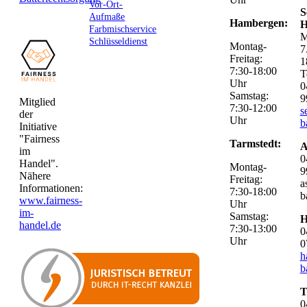
Vor-Ort-
S
Aufmaße
Hambergen:
H
Farbmischservice
M
Schlüsseldienst
Montag-
7
Freitag:
1
7:30-18:00
T
Uhr
0
Samstag:
9
Mitglied
7:30-12:00
s
der
Uhr
b
Initiative
"Fairness
Tarmstedt:
A
im
0
Handel".
Montag-
9
Nähere
Freitag:
a
Informationen:
7:30-18:00
b
www.fairness-
Uhr
im-
Samstag:
H
handel.de
7:30-13:00
0
Uhr
0
h
b
T
0