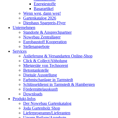
Energiestoffe
Basarartikel
Wenn weg, dann weg!
Gartenkatalog 2026
Diephaus Sparpreis-Flyer
Unternehmen
Standorte & Ansprechpartner
Nowebau Zentrallager
Eurobaustoff Kooperation
Stellenangebote
Services
Anlieferung & Versandarten Online-Shop
Click & Collect/Abholung
Mietgeräte von Technorent
Betontankstelle
Digitale Ausstellung
Farbmischanlage in Tarmstedt
Schlüsseldienst in Tarmstedt & Hambergen
Fördermittelauskunft
Downloads
Produkt-Infos
Der Nowebau Gartenkatalog
Joda Gartenholz Shop
Lieferprogramm/Lieferanten
Unsere Beilage/Angebote