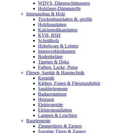
WDVS, Dämmschüttungen
Holzfaser-Dämmstoffe
Innenausbau & Holz
Trockenbauplatten & -profile
Holzbauplatten
Kalziumsilikatplatten
KVH, BSH
Schnittholz
Hobelware & Leisten
Innenverkleidungen
Bodenbeläge
Tapeten & Deko
Farben, Lacke, Putze
Fliesen, Sanitär & Haustechnik
Keramik
Kleben, Fugen & Fliesenzubehör
Sanitärelemente
Badausstattung
Heizung
Elektrogeräte
Elektroinstallation
Lampen & Leuchten
Bauelemente
Zimmertüren & Zargen
Sonstige Türen & Zargen