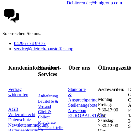
Debitoren.de@bmigroup.com
So erreichen Sie uns:
04296 / 74 99 77
service@dietrich-baustoffe.shop
Kundeninformation
Standort-
Über uns
Öffnungszeit
K
Services
Vertrag
Standorte
Aschwarden:
D
widerrufen
&
G
Anlieferung
Montag-
Ansprechpartner
C
Baustoffe &
Freitag:
Stellenangebote
Versand
AGB
7:30-17:00
Nowebau
F
Click &
Widerrufsrecht
Uhr
EUROBAUSTOFF
1
Collect
Datenschutz
Samstag:
2
Mietgeräte
Newsletteranmeldung
7:30-12:00
S
Betontankstelle
Batterieentsorgung
Uhr