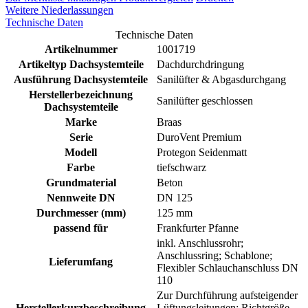
Weitere Niederlassungen
Technische Daten
Technische Daten
Artikelnummer
1001719
Artikeltyp Dachsystemteile
Dachdurchdringung
Ausführung Dachsystemteile
Sanilüfter & Abgasdurchgang
Herstellerbezeichnung
Sanilüfter geschlossen
Dachsystemteile
Marke
Braas
Serie
DuroVent Premium
Modell
Protegon Seidenmatt
Farbe
tiefschwarz
Grundmaterial
Beton
Nennweite DN
DN 125
Durchmesser (mm)
125 mm
passend für
Frankfurter Pfanne
inkl. Anschlussrohr;
Anschlussring; Schablone;
Lieferumfang
Flexibler Schlauchanschluss DN
110
Zur Durchführung aufsteigender
Herstellerkurzbeschreibung
Lüftungsleitungen; Richtgröße