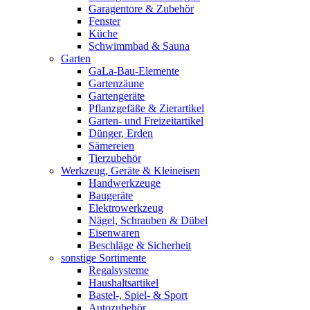
Garagentore & Zubehör
Fenster
Küche
Schwimmbad & Sauna
Garten
GaLa-Bau-Elemente
Gartenzäune
Gartengeräte
Pflanzgefäße & Zierartikel
Garten- und Freizeitartikel
Dünger, Erden
Sämereien
Tierzubehör
Werkzeug, Geräte & Kleineisen
Handwerkzeuge
Baugeräte
Elektrowerkzeug
Nägel, Schrauben & Dübel
Eisenwaren
Beschläge & Sicherheit
sonstige Sortimente
Regalsysteme
Haushaltsartikel
Bastel-, Spiel- & Sport
Autozubehör