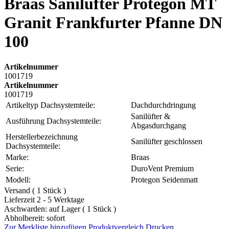
Braas Sanilüfter Protegon MT
Granit Frankfurter Pfanne DN
100
Artikelnummer
1001719
Artikelnummer
1001719
Artikeltyp Dachsystemteile:
Dachdurchdringung
Sanilüfter &
Ausführung Dachsystemteile:
Abgasdurchgang
Herstellerbezeichnung
Sanilüfter geschlossen
Dachsystemteile:
Marke:
Braas
Serie:
DuroVent Premium
Modell:
Protegon Seidenmatt
Versand ( 1 Stück )
Lieferzeit 2 - 5 Werktage
Aschwarden: auf Lager ( 1 Stück )
Abholbereit: sofort
Zur Merkliste hinzufügen
Produktvergleich
Drucken