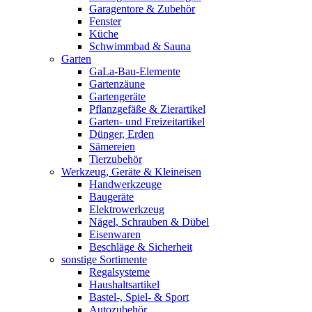
Garagentore & Zubehör
Fenster
Küche
Schwimmbad & Sauna
Garten
GaLa-Bau-Elemente
Gartenzäune
Gartengeräte
Pflanzgefäße & Zierartikel
Garten- und Freizeitartikel
Dünger, Erden
Sämereien
Tierzubehör
Werkzeug, Geräte & Kleineisen
Handwerkzeuge
Baugeräte
Elektrowerkzeug
Nägel, Schrauben & Dübel
Eisenwaren
Beschläge & Sicherheit
sonstige Sortimente
Regalsysteme
Haushaltsartikel
Bastel-, Spiel- & Sport
Autozubehör