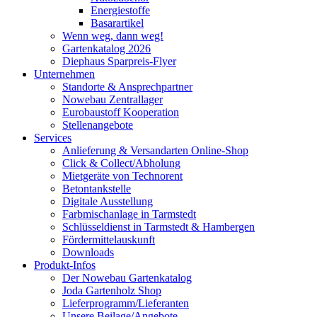
Energiestoffe
Basarartikel
Wenn weg, dann weg!
Gartenkatalog 2026
Diephaus Sparpreis-Flyer
Unternehmen
Standorte & Ansprechpartner
Nowebau Zentrallager
Eurobaustoff Kooperation
Stellenangebote
Services
Anlieferung & Versandarten Online-Shop
Click & Collect/Abholung
Mietgeräte von Technorent
Betontankstelle
Digitale Ausstellung
Farbmischanlage in Tarmstedt
Schlüsseldienst in Tarmstedt & Hambergen
Fördermittelauskunft
Downloads
Produkt-Infos
Der Nowebau Gartenkatalog
Joda Gartenholz Shop
Lieferprogramm/Lieferanten
Unsere Beilage/Angebote