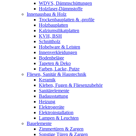
WDVS, Dämmschüttungen
Holzfaser-Dämmstoffe
Innenausbau & Holz
Trockenbauplatten & -profile
Holzbauplatten
Kalziumsilikatplatten
KVH, BSH
Schnittholz
Hobelware & Leisten
Innenverkleidungen
Bodenbeläge
Tapeten & Deko
Farben, Lacke, Putze
Fliesen, Sanitär & Haustechnik
Keramik
Kleben, Fugen & Fliesenzubehör
Sanitärelemente
Badausstattung
Heizung
Elektrogeräte
Elektroinstallation
Lampen & Leuchten
Bauelemente
Zimmertüren & Zargen
Sonstige Türen & Zargen