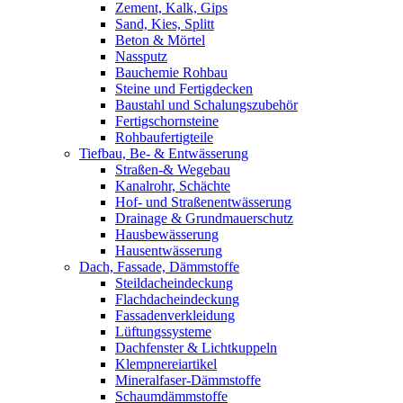
Zement, Kalk, Gips
Sand, Kies, Splitt
Beton & Mörtel
Nassputz
Bauchemie Rohbau
Steine und Fertigdecken
Baustahl und Schalungszubehör
Fertigschornsteine
Rohbaufertigteile
Tiefbau, Be- & Entwässerung
Straßen-& Wegebau
Kanalrohr, Schächte
Hof- und Straßenentwässerung
Drainage & Grundmauerschutz
Hausbewässerung
Hausentwässerung
Dach, Fassade, Dämmstoffe
Steildacheindeckung
Flachdacheindeckung
Fassadenverkleidung
Lüftungssysteme
Dachfenster & Lichtkuppeln
Klempnereiartikel
Mineralfaser-Dämmstoffe
Schaumdämmstoffe