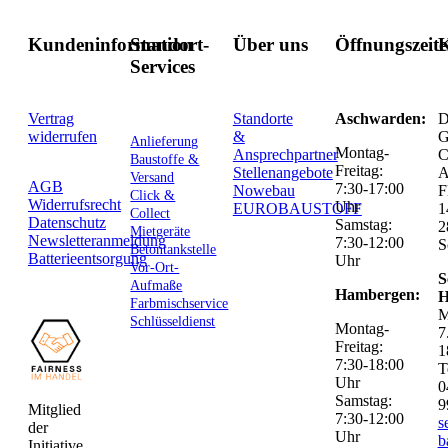
Kundeninformation
Standort-
Über uns
Öffnungszeit
K
Services
Vertrag
Standorte
Aschwarden:
D
widerrufen
&
G
Anlieferung
Montag-
Ansprechpartner
C
Baustoffe &
Freitag:
Stellenangebote
Versand
AGB
7:30-17:00
Nowebau
F
Click &
Widerrufsrecht
Uhr
EUROBAUSTOFF
1
Collect
Datenschutz
Samstag:
2
Mietgeräte
Newsletteranmeldung
7:30-12:00
S
Betontankstelle
Batterieentsorgung
Uhr
Vor-Ort-
S
Aufmaße
Hambergen:
H
Farbmischservice
M
Schlüsseldienst
Montag-
7
Freitag:
1
7:30-18:00
T
Uhr
0
Samstag:
9
Mitglied
7:30-12:00
s
der
Uhr
b
Initiative