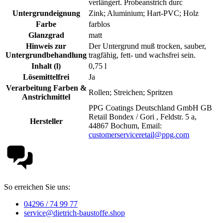
verlängert. Probeanstrich durc
Untergrundeignung
Zink; Aluminium; Hart-PVC; Holz
Farbe
farblos
Glanzgrad
matt
Hinweis zur
Der Untergrund muß trocken, sauber,
Untergrundbehandlung
tragfähig, fett- und wachsfrei sein.
Inhalt (l)
0,75 l
Lösemittelfrei
Ja
Verarbeitung Farben &
Rollen; Streichen; Spritzen
Anstrichmittel
PPG Coatings Deutschland GmbH GB
Retail Bondex / Gori , Feldstr. 5 a,
Hersteller
44867 Bochum, Email:
customerserviceretail@ppg.com
So erreichen Sie uns:
04296 / 74 99 77
service@dietrich-baustoffe.shop