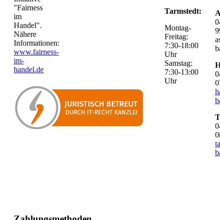
"Fairness
Tarmstedt:
A
im
0
Handel".
Montag-
9
Nähere
Freitag:
a
Informationen:
7:30-18:00
b
www.fairness-
Uhr
im-
Samstag:
H
handel.de
7:30-13:00
0
Uhr
0
h
b
T
0
0
t
b
Zahlungsmethoden