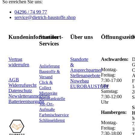
So erreichen Sie uns:
04296 / 74 99 77
service@dietrich-baustoffe.shop
Kundeninformation
Standort-
Über uns
Öffnungszeit
K
Services
Vertrag
Standorte
Aschwarden:
D
widerrufen
&
G
Anlieferung
Montag-
Ansprechpartner
C
Baustoffe &
Freitag:
Stellenangebote
Versand
AGB
7:30-17:00
Nowebau
F
Click &
Widerrufsrecht
Uhr
EUROBAUSTOFF
1
Collect
Datenschutz
Samstag:
2
Mietgeräte
Newsletteranmeldung
7:30-12:00
S
Betontankstelle
Batterieentsorgung
Uhr
Vor-Ort-
S
Aufmaße
Hambergen:
H
Farbmischservice
M
Schlüsseldienst
Montag-
7
Freitag:
1
7:30-18:00
T