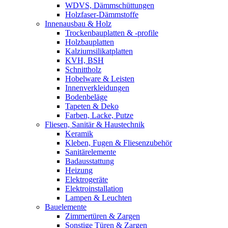
WDVS, Dämmschüttungen
Holzfaser-Dämmstoffe
Innenausbau & Holz
Trockenbauplatten & -profile
Holzbauplatten
Kalziumsilikatplatten
KVH, BSH
Schnittholz
Hobelware & Leisten
Innenverkleidungen
Bodenbeläge
Tapeten & Deko
Farben, Lacke, Putze
Fliesen, Sanitär & Haustechnik
Keramik
Kleben, Fugen & Fliesenzubehör
Sanitärelemente
Badausstattung
Heizung
Elektrogeräte
Elektroinstallation
Lampen & Leuchten
Bauelemente
Zimmertüren & Zargen
Sonstige Türen & Zargen