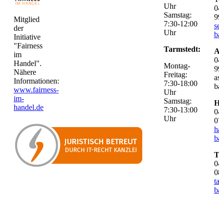
Uhr
0
Samstag:
9
Mitglied
7:30-12:00
s
der
Uhr
b
Initiative
"Fairness
Tarmstedt:
A
im
0
Handel".
Montag-
9
Nähere
Freitag:
a
Informationen:
7:30-18:00
b
www.fairness-
Uhr
im-
Samstag:
H
handel.de
7:30-13:00
0
Uhr
0
h
b
T
0
0
t
b