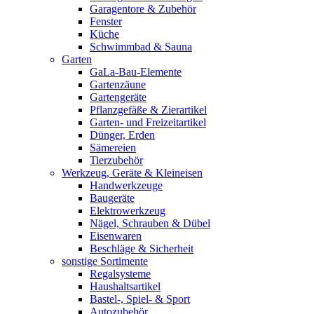
Garagentore & Zubehör
Fenster
Küche
Schwimmbad & Sauna
Garten
GaLa-Bau-Elemente
Gartenzäune
Gartengeräte
Pflanzgefäße & Zierartikel
Garten- und Freizeitartikel
Dünger, Erden
Sämereien
Tierzubehör
Werkzeug, Geräte & Kleineisen
Handwerkzeuge
Baugeräte
Elektrowerkzeug
Nägel, Schrauben & Dübel
Eisenwaren
Beschläge & Sicherheit
sonstige Sortimente
Regalsysteme
Haushaltsartikel
Bastel-, Spiel- & Sport
Autozubehör