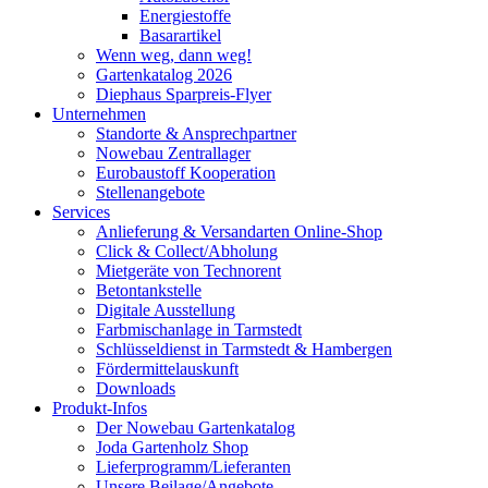
Energiestoffe
Basarartikel
Wenn weg, dann weg!
Gartenkatalog 2026
Diephaus Sparpreis-Flyer
Unternehmen
Standorte & Ansprechpartner
Nowebau Zentrallager
Eurobaustoff Kooperation
Stellenangebote
Services
Anlieferung & Versandarten Online-Shop
Click & Collect/Abholung
Mietgeräte von Technorent
Betontankstelle
Digitale Ausstellung
Farbmischanlage in Tarmstedt
Schlüsseldienst in Tarmstedt & Hambergen
Fördermittelauskunft
Downloads
Produkt-Infos
Der Nowebau Gartenkatalog
Joda Gartenholz Shop
Lieferprogramm/Lieferanten
Unsere Beilage/Angebote