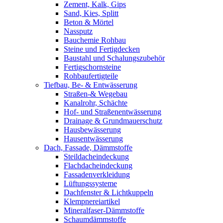
Zement, Kalk, Gips
Sand, Kies, Splitt
Beton & Mörtel
Nassputz
Bauchemie Rohbau
Steine und Fertigdecken
Baustahl und Schalungszubehör
Fertigschornsteine
Rohbaufertigteile
Tiefbau, Be- & Entwässerung
Straßen-& Wegebau
Kanalrohr, Schächte
Hof- und Straßenentwässerung
Drainage & Grundmauerschutz
Hausbewässerung
Hausentwässerung
Dach, Fassade, Dämmstoffe
Steildacheindeckung
Flachdacheindeckung
Fassadenverkleidung
Lüftungssysteme
Dachfenster & Lichtkuppeln
Klempnereiartikel
Mineralfaser-Dämmstoffe
Schaumdämmstoffe