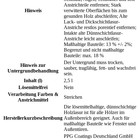
Anstrichteile entfernen; Stark
Hinweis
verwitterte Oberflächen bis zum
gesunden Holz abschleifen; Alte
Lack- und Dickschichtlasur-
Anstriche restlos porentief entfernen;
Intakte alte Dünnschichtlasur-
Anstriche leicht anschleifen;
Maßhaltige Bauteile: 13 % +/- 2%;
Begrenzt und nicht maßhaltige
Bauteile: max. 18 %
Der Untergrund muss trocken,
Hinweis zur
sauber, tragfähig, fett- und wachsfrei
Untergrundbehandlung
sein.
Inhalt (l)
2,5 l
Lösemittelfrei
Nein
Verarbeitung Farben &
Streichen
Anstrichmittel
Die lösemittelhaltige, dünnschichtige
Holzlasur ist für alle Hölzer im
Herstellerkurzbeschreibung
Außenbereich geeignet. Auch für
maßhaltige Bauteile wie Fenster und
Außentüren.
PPG Coatings Deutschland GmbH