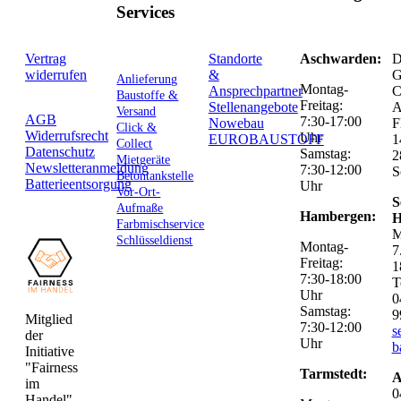
Services
Vertrag
Standorte
Aschwarden:
D
widerrufen
&
G
Anlieferung
Montag-
Ansprechpartner
C
Baustoffe &
Freitag:
Stellenangebote
Versand
AGB
7:30-17:00
Nowebau
F
Click &
Widerrufsrecht
Uhr
EUROBAUSTOFF
1
Collect
Datenschutz
Samstag:
2
Mietgeräte
Newsletteranmeldung
7:30-12:00
S
Betontankstelle
Batterieentsorgung
Uhr
Vor-Ort-
S
Aufmaße
Hambergen:
H
Farbmischservice
M
Schlüsseldienst
Montag-
7
Freitag:
1
7:30-18:00
T
Uhr
0
Samstag:
9
Mitglied
7:30-12:00
s
der
Uhr
b
Initiative
"Fairness
Tarmstedt:
A
im
0
Handel".