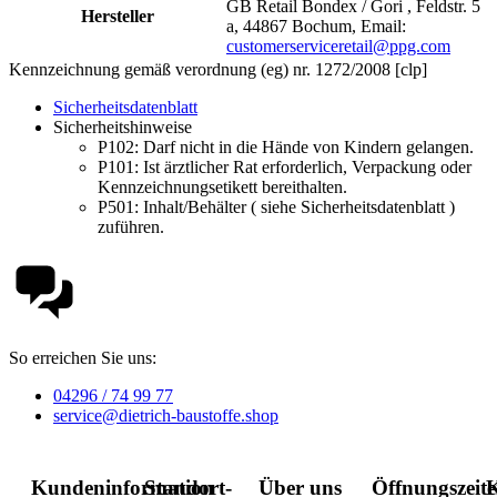
GB Retail Bondex / Gori , Feldstr. 5
Hersteller
a, 44867 Bochum, Email:
customerserviceretail@ppg.com
Kennzeichnung gemäß verordnung (eg) nr. 1272/2008 [clp]
Sicherheitsdatenblatt
Sicherheitshinweise
P102:
Darf nicht in die Hände von Kindern gelangen.
P101:
Ist ärztlicher Rat erforderlich, Verpackung oder
Kennzeichnungsetikett bereithalten.
P501:
Inhalt/Behälter ( siehe Sicherheitsdatenblatt )
zuführen.
So erreichen Sie uns:
04296 / 74 99 77
service@dietrich-baustoffe.shop
Kundeninformation
Standort-
Über uns
Öffnungszeit
K