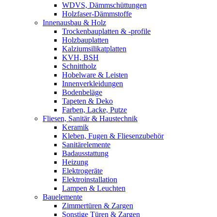
WDVS, Dämmschüttungen
Holzfaser-Dämmstoffe
Innenausbau & Holz
Trockenbauplatten & -profile
Holzbauplatten
Kalziumsilikatplatten
KVH, BSH
Schnittholz
Hobelware & Leisten
Innenverkleidungen
Bodenbeläge
Tapeten & Deko
Farben, Lacke, Putze
Fliesen, Sanitär & Haustechnik
Keramik
Kleben, Fugen & Fliesenzubehör
Sanitärelemente
Badausstattung
Heizung
Elektrogeräte
Elektroinstallation
Lampen & Leuchten
Bauelemente
Zimmertüren & Zargen
Sonstige Türen & Zargen