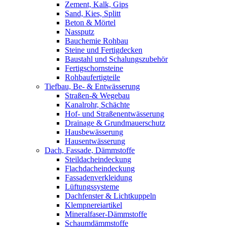
Zement, Kalk, Gips
Sand, Kies, Splitt
Beton & Mörtel
Nassputz
Bauchemie Rohbau
Steine und Fertigdecken
Baustahl und Schalungszubehör
Fertigschornsteine
Rohbaufertigteile
Tiefbau, Be- & Entwässerung
Straßen-& Wegebau
Kanalrohr, Schächte
Hof- und Straßenentwässerung
Drainage & Grundmauerschutz
Hausbewässerung
Hausentwässerung
Dach, Fassade, Dämmstoffe
Steildacheindeckung
Flachdacheindeckung
Fassadenverkleidung
Lüftungssysteme
Dachfenster & Lichtkuppeln
Klempnereiartikel
Mineralfaser-Dämmstoffe
Schaumdämmstoffe