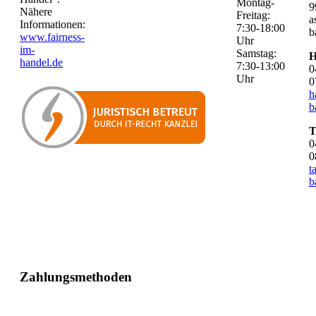
Montag-
9
Nähere
Freitag:
a
Informationen:
7:30-18:00
b
www.fairness-
Uhr
im-
Samstag:
H
handel.de
7:30-13:00
0
Uhr
0
h
b
T
0
0
t
b
Zahlungsmethoden