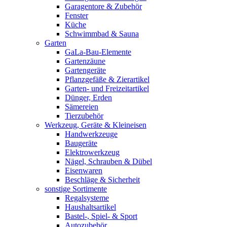
Garagentore & Zubehör
Fenster
Küche
Schwimmbad & Sauna
Garten
GaLa-Bau-Elemente
Gartenzäune
Gartengeräte
Pflanzgefäße & Zierartikel
Garten- und Freizeitartikel
Dünger, Erden
Sämereien
Tierzubehör
Werkzeug, Geräte & Kleineisen
Handwerkzeuge
Baugeräte
Elektrowerkzeug
Nägel, Schrauben & Dübel
Eisenwaren
Beschläge & Sicherheit
sonstige Sortimente
Regalsysteme
Haushaltsartikel
Bastel-, Spiel- & Sport
Autozubehör