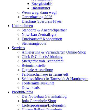
Energiestoffe
Basarartikel
Wenn weg, dann weg!
Gartenkatalog 2026
Diephaus Sparpreis-Flyer
Unternehmen
Standorte & Ansprechpartner
Nowebau Zentrallager
Eurobaustoff Kooperation
Stellenangebote
Services
Anlieferung & Versandarten Online-Shop
Click & Collect/Abholung
Mietgeräte von Technorent
Betontankstelle
Digitale Ausstellung
Farbmischanlage in Tarmstedt
Schlüsseldienst in Tarmstedt & Hambergen
Fördermittelauskunft
Downloads
Produkt-Infos
Der Nowebau Gartenkatalog
Joda Gartenholz Shop
Lieferprogramm/Lieferanten
Unsere Beilage/Angebote