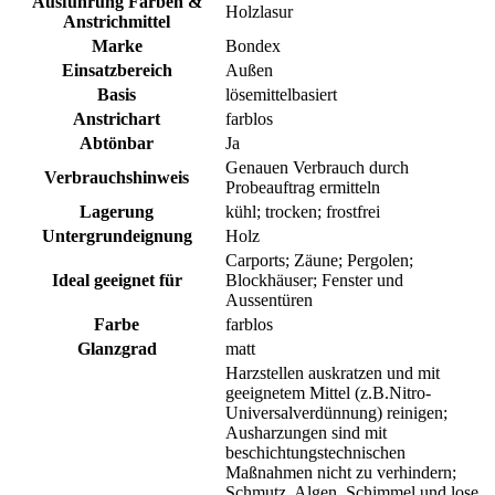
Ausführung Farben &
Holzlasur
Anstrichmittel
Marke
Bondex
Einsatzbereich
Außen
Basis
lösemittelbasiert
Anstrichart
farblos
Abtönbar
Ja
Genauen Verbrauch durch
Verbrauchshinweis
Probeauftrag ermitteln
Lagerung
kühl; trocken; frostfrei
Untergrundeignung
Holz
Carports; Zäune; Pergolen;
Ideal geeignet für
Blockhäuser; Fenster und
Aussentüren
Farbe
farblos
Glanzgrad
matt
Harzstellen auskratzen und mit
geeignetem Mittel (z.B.Nitro-
Universalverdünnung) reinigen;
Ausharzungen sind mit
beschichtungstechnischen
Maßnahmen nicht zu verhindern;
Schmutz, Algen, Schimmel und lose