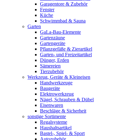
Garagentore & Zubehör
Fenster
Küche
Schwimmbad & Sauna
Garten
GaLa-Bau-Elemente
Gartenzäune
Gartengeräte
Pflanzgefäße & Zierartikel
Garten- und Freizeitartikel
Dünger, Erden
Sämereien
Tierzubehör
Werkzeug, Geräte & Kleineisen
Handwerkzeuge
Baugeräte
Elektrowerkzeug
Nägel, Schrauben & Dübel
Eisenwaren
Beschläge & Sicherheit
sonstige Sortimente
Regalsysteme
Haushaltsartikel
Bastel-, Spiel- & Sport
Autozubehör