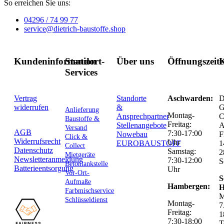
So erreichen Sie uns:
04296 / 74 99 77
service@dietrich-baustoffe.shop
Kundeninformation
Standort-
Über uns
Öffnungszeit
K
Services
Vertrag
Standorte
Aschwarden:
D
widerrufen
&
G
Anlieferung
Montag-
Ansprechpartner
C
Baustoffe &
Freitag:
Stellenangebote
Versand
AGB
7:30-17:00
Nowebau
F
Click &
Widerrufsrecht
Uhr
EUROBAUSTOFF
1
Collect
Datenschutz
Samstag:
2
Mietgeräte
Newsletteranmeldung
7:30-12:00
S
Betontankstelle
Batterieentsorgung
Uhr
Vor-Ort-
S
Aufmaße
Hambergen:
H
Farbmischservice
M
Schlüsseldienst
Montag-
7
Freitag:
1
7:30-18:00
T