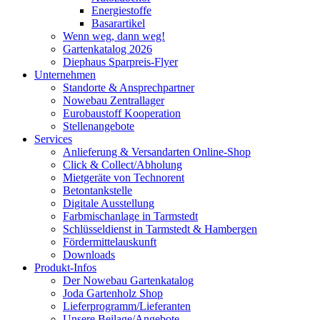
Energiestoffe
Basarartikel
Wenn weg, dann weg!
Gartenkatalog 2026
Diephaus Sparpreis-Flyer
Unternehmen
Standorte & Ansprechpartner
Nowebau Zentrallager
Eurobaustoff Kooperation
Stellenangebote
Services
Anlieferung & Versandarten Online-Shop
Click & Collect/Abholung
Mietgeräte von Technorent
Betontankstelle
Digitale Ausstellung
Farbmischanlage in Tarmstedt
Schlüsseldienst in Tarmstedt & Hambergen
Fördermittelauskunft
Downloads
Produkt-Infos
Der Nowebau Gartenkatalog
Joda Gartenholz Shop
Lieferprogramm/Lieferanten
Unsere Beilage/Angebote