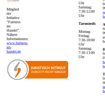
Uhr
0
Samstag:
9
Mitglied
7:30-12:00
s
der
Uhr
b
Initiative
"Fairness
Tarmstedt:
A
im
0
Handel".
Montag-
9
Nähere
Freitag:
a
Informationen:
7:30-18:00
b
www.fairness-
Uhr
im-
Samstag:
H
handel.de
7:30-13:00
0
Uhr
0
h
b
T
0
0
t
b