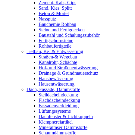
Zement, Kalk, Gips
Sand, Kies, Splitt
Beton & Mörtel
Nassputz
Bauchemie Rohbau
Steine und Fertigdecken
Baustahl und Schalungszubehör
Fertigschornsteine
Rohbaufertigteile
Tiefbau, Be- & Entwässerung
Straßen-& Wegebau
Kanalrohr, Schächte
Hof- und Straßenentwässerung
Drainage & Grundmauerschutz
Hausbewässerung
Hausentwässerung
Dach, Fassade, Dämmstoffe
Steildacheindeckung
Flachdacheindeckung
Fassadenverkleidung
Lüftungssysteme
Dachfenster & Lichtkuppeln
Klempnereiartikel
Mineralfaser-Dämmstoffe
Schaumdämmstoffe