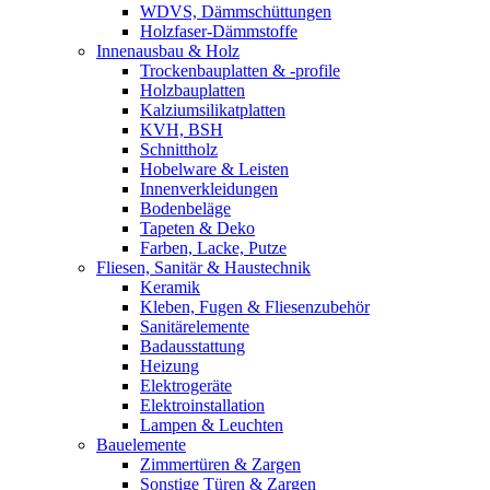
WDVS, Dämmschüttungen
Holzfaser-Dämmstoffe
Innenausbau & Holz
Trockenbauplatten & -profile
Holzbauplatten
Kalziumsilikatplatten
KVH, BSH
Schnittholz
Hobelware & Leisten
Innenverkleidungen
Bodenbeläge
Tapeten & Deko
Farben, Lacke, Putze
Fliesen, Sanitär & Haustechnik
Keramik
Kleben, Fugen & Fliesenzubehör
Sanitärelemente
Badausstattung
Heizung
Elektrogeräte
Elektroinstallation
Lampen & Leuchten
Bauelemente
Zimmertüren & Zargen
Sonstige Türen & Zargen