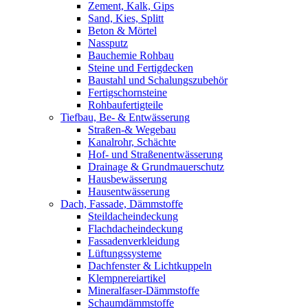
Zement, Kalk, Gips
Sand, Kies, Splitt
Beton & Mörtel
Nassputz
Bauchemie Rohbau
Steine und Fertigdecken
Baustahl und Schalungszubehör
Fertigschornsteine
Rohbaufertigteile
Tiefbau, Be- & Entwässerung
Straßen-& Wegebau
Kanalrohr, Schächte
Hof- und Straßenentwässerung
Drainage & Grundmauerschutz
Hausbewässerung
Hausentwässerung
Dach, Fassade, Dämmstoffe
Steildacheindeckung
Flachdacheindeckung
Fassadenverkleidung
Lüftungssysteme
Dachfenster & Lichtkuppeln
Klempnereiartikel
Mineralfaser-Dämmstoffe
Schaumdämmstoffe