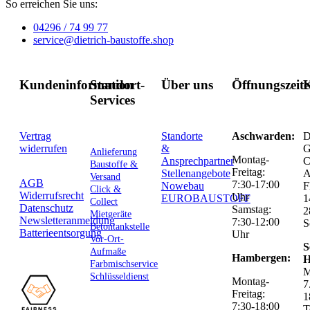
So erreichen Sie uns:
04296 / 74 99 77
service@dietrich-baustoffe.shop
Kundeninformation
Standort-
Über uns
Öffnungszeit
K
Services
Vertrag
Standorte
Aschwarden:
D
widerrufen
&
G
Anlieferung
Montag-
Ansprechpartner
C
Baustoffe &
Freitag:
Stellenangebote
Versand
AGB
7:30-17:00
Nowebau
F
Click &
Widerrufsrecht
Uhr
EUROBAUSTOFF
1
Collect
Datenschutz
Samstag:
2
Mietgeräte
Newsletteranmeldung
7:30-12:00
S
Betontankstelle
Batterieentsorgung
Uhr
Vor-Ort-
S
Aufmaße
Hambergen:
H
Farbmischservice
M
Schlüsseldienst
Montag-
7
Freitag:
1
7:30-18:00
T