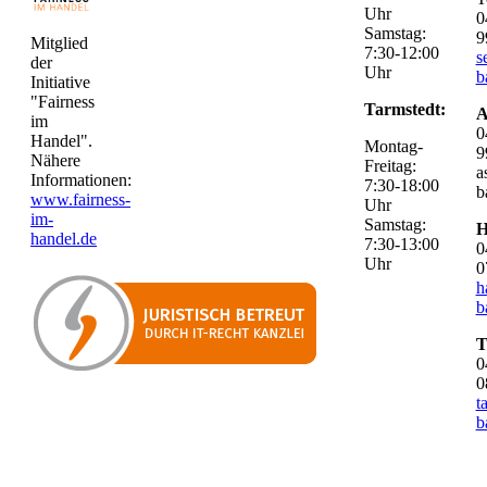
Uhr
0
Samstag:
9
Mitglied
7:30-12:00
s
der
Uhr
b
Initiative
"Fairness
Tarmstedt:
A
im
0
Handel".
Montag-
9
Nähere
Freitag:
a
Informationen:
7:30-18:00
b
www.fairness-
Uhr
im-
Samstag:
H
handel.de
7:30-13:00
0
Uhr
0
h
b
T
0
0
t
b