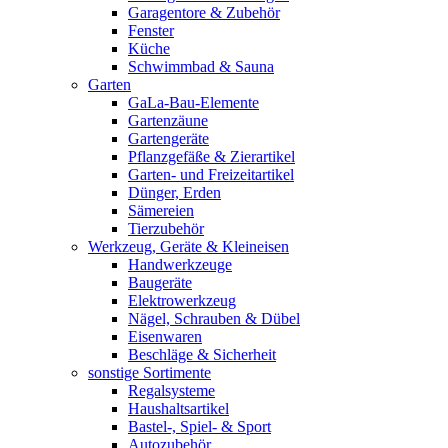
Garagentore & Zubehör
Fenster
Küche
Schwimmbad & Sauna
Garten
GaLa-Bau-Elemente
Gartenzäune
Gartengeräte
Pflanzgefäße & Zierartikel
Garten- und Freizeitartikel
Dünger, Erden
Sämereien
Tierzubehör
Werkzeug, Geräte & Kleineisen
Handwerkzeuge
Baugeräte
Elektrowerkzeug
Nägel, Schrauben & Dübel
Eisenwaren
Beschläge & Sicherheit
sonstige Sortimente
Regalsysteme
Haushaltsartikel
Bastel-, Spiel- & Sport
Autozubehör