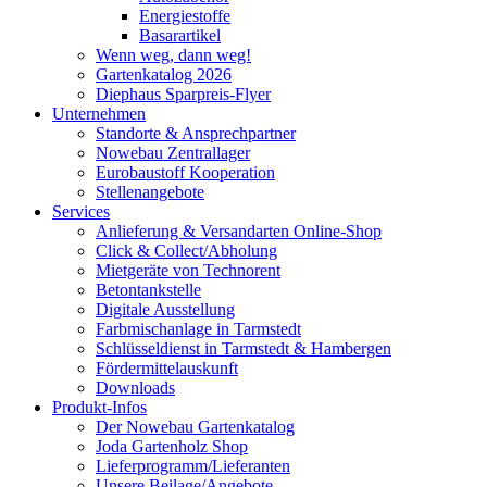
Energiestoffe
Basarartikel
Wenn weg, dann weg!
Gartenkatalog 2026
Diephaus Sparpreis-Flyer
Unternehmen
Standorte & Ansprechpartner
Nowebau Zentrallager
Eurobaustoff Kooperation
Stellenangebote
Services
Anlieferung & Versandarten Online-Shop
Click & Collect/Abholung
Mietgeräte von Technorent
Betontankstelle
Digitale Ausstellung
Farbmischanlage in Tarmstedt
Schlüsseldienst in Tarmstedt & Hambergen
Fördermittelauskunft
Downloads
Produkt-Infos
Der Nowebau Gartenkatalog
Joda Gartenholz Shop
Lieferprogramm/Lieferanten
Unsere Beilage/Angebote