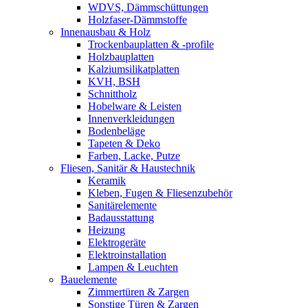
WDVS, Dämmschüttungen
Holzfaser-Dämmstoffe
Innenausbau & Holz
Trockenbauplatten & -profile
Holzbauplatten
Kalziumsilikatplatten
KVH, BSH
Schnittholz
Hobelware & Leisten
Innenverkleidungen
Bodenbeläge
Tapeten & Deko
Farben, Lacke, Putze
Fliesen, Sanitär & Haustechnik
Keramik
Kleben, Fugen & Fliesenzubehör
Sanitärelemente
Badausstattung
Heizung
Elektrogeräte
Elektroinstallation
Lampen & Leuchten
Bauelemente
Zimmertüren & Zargen
Sonstige Türen & Zargen