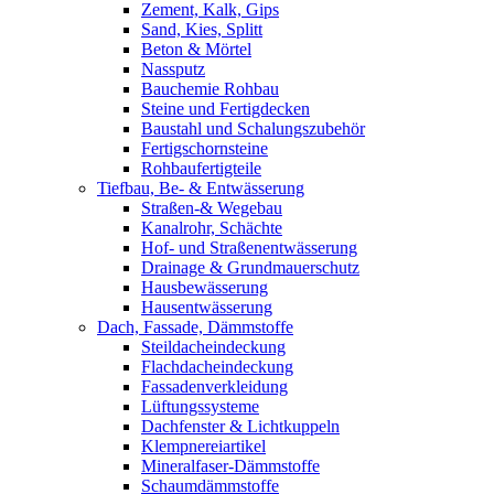
Zement, Kalk, Gips
Sand, Kies, Splitt
Beton & Mörtel
Nassputz
Bauchemie Rohbau
Steine und Fertigdecken
Baustahl und Schalungszubehör
Fertigschornsteine
Rohbaufertigteile
Tiefbau, Be- & Entwässerung
Straßen-& Wegebau
Kanalrohr, Schächte
Hof- und Straßenentwässerung
Drainage & Grundmauerschutz
Hausbewässerung
Hausentwässerung
Dach, Fassade, Dämmstoffe
Steildacheindeckung
Flachdacheindeckung
Fassadenverkleidung
Lüftungssysteme
Dachfenster & Lichtkuppeln
Klempnereiartikel
Mineralfaser-Dämmstoffe
Schaumdämmstoffe