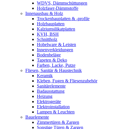
WDVS, Dämmschüttungen
Holzfaser-Dämmstoffe
Innenausbau & Holz
Trockenbauplatten & -profile
Holzbauplatten
Kalziumsilikatplatten
KVH, BSH
Schnittholz
Hobelware & Leisten
Innenverkleidungen
Bodenbeläge
Tapeten & Deko
Farben, Lacke, Putze
Fliesen, Sanitär & Haustechnik
Keramik
Kleben, Fugen & Fliesenzubehör
Sanitärelemente
Badausstattung
Heizung
Elektrogeräte
Elektroinstallation
Lampen & Leuchten
Bauelemente
Zimmertüren & Zargen
Sonstige Türen & Zargen