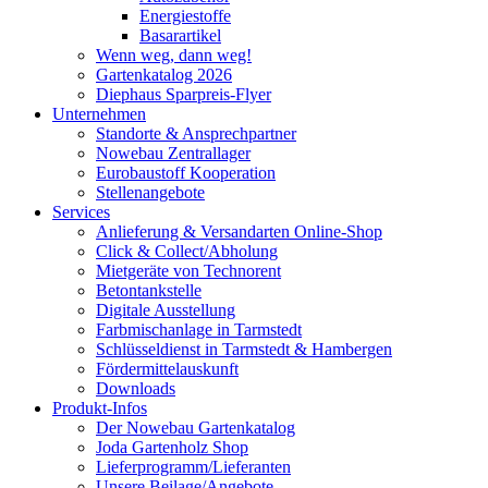
Energiestoffe
Basarartikel
Wenn weg, dann weg!
Gartenkatalog 2026
Diephaus Sparpreis-Flyer
Unternehmen
Standorte & Ansprechpartner
Nowebau Zentrallager
Eurobaustoff Kooperation
Stellenangebote
Services
Anlieferung & Versandarten Online-Shop
Click & Collect/Abholung
Mietgeräte von Technorent
Betontankstelle
Digitale Ausstellung
Farbmischanlage in Tarmstedt
Schlüsseldienst in Tarmstedt & Hambergen
Fördermittelauskunft
Downloads
Produkt-Infos
Der Nowebau Gartenkatalog
Joda Gartenholz Shop
Lieferprogramm/Lieferanten
Unsere Beilage/Angebote