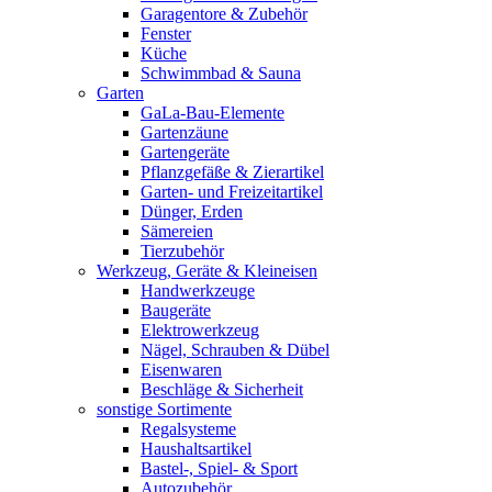
Garagentore & Zubehör
Fenster
Küche
Schwimmbad & Sauna
Garten
GaLa-Bau-Elemente
Gartenzäune
Gartengeräte
Pflanzgefäße & Zierartikel
Garten- und Freizeitartikel
Dünger, Erden
Sämereien
Tierzubehör
Werkzeug, Geräte & Kleineisen
Handwerkzeuge
Baugeräte
Elektrowerkzeug
Nägel, Schrauben & Dübel
Eisenwaren
Beschläge & Sicherheit
sonstige Sortimente
Regalsysteme
Haushaltsartikel
Bastel-, Spiel- & Sport
Autozubehör