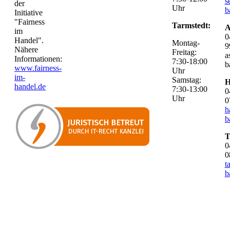
s
der
Uhr
b
Initiative
"Fairness
Tarmstedt:
A
im
0
Handel".
Montag-
9
Nähere
Freitag:
a
Informationen:
7:30-18:00
b
www.fairness-
Uhr
im-
Samstag:
H
handel.de
7:30-13:00
0
Uhr
0
h
b
T
0
0
t
b