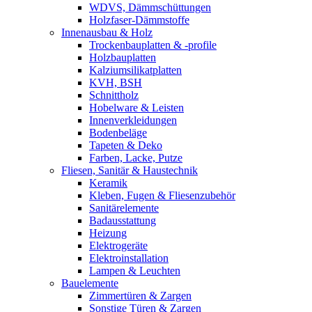
WDVS, Dämmschüttungen
Holzfaser-Dämmstoffe
Innenausbau & Holz
Trockenbauplatten & -profile
Holzbauplatten
Kalziumsilikatplatten
KVH, BSH
Schnittholz
Hobelware & Leisten
Innenverkleidungen
Bodenbeläge
Tapeten & Deko
Farben, Lacke, Putze
Fliesen, Sanitär & Haustechnik
Keramik
Kleben, Fugen & Fliesenzubehör
Sanitärelemente
Badausstattung
Heizung
Elektrogeräte
Elektroinstallation
Lampen & Leuchten
Bauelemente
Zimmertüren & Zargen
Sonstige Türen & Zargen