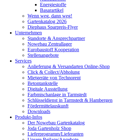
Energiestoffe
Basarartikel
Wenn weg, dann weg!
Gartenkatalog 2026
Diephaus Sparpreis-Flyer
Unternehmen
Standorte & Ansprechpartner
Nowebau Zentrallager
Eurobaustoff Kooperation
Stellenangebote
Services
Anlieferung & Versandarten Online-Shop
Click & Collect/Abholung
Mietgeräte von Technorent
Betontankstelle
Digitale Ausstellung
Farbmischanlage in Tarmstedt
Schlüsseldienst in Tarmstedt & Hambergen
Fördermittelauskunft
Downloads
Produkt-Infos
Der Nowebau Gartenkatalog
Joda Gartenholz Shop
Lieferprogramm/Lieferanten
Unsere Beilage/Angebote