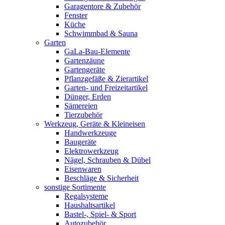
Garagentore & Zubehör
Fenster
Küche
Schwimmbad & Sauna
Garten
GaLa-Bau-Elemente
Gartenzäune
Gartengeräte
Pflanzgefäße & Zierartikel
Garten- und Freizeitartikel
Dünger, Erden
Sämereien
Tierzubehör
Werkzeug, Geräte & Kleineisen
Handwerkzeuge
Baugeräte
Elektrowerkzeug
Nägel, Schrauben & Dübel
Eisenwaren
Beschläge & Sicherheit
sonstige Sortimente
Regalsysteme
Haushaltsartikel
Bastel-, Spiel- & Sport
Autozubehör