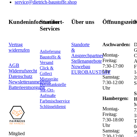
service@dietrich-baustoffe.shop
Kundeninformation
Standort-
Über uns
Öffnungszeit
K
Services
Vertrag
Standorte
Aschwarden:
D
widerrufen
&
G
Anlieferung
Montag-
Ansprechpartner
C
Baustoffe &
Freitag:
Stellenangebote
Versand
AGB
7:30-17:00
Nowebau
F
Click &
Widerrufsrecht
Uhr
EUROBAUSTOFF
1
Collect
Datenschutz
Samstag:
2
Mietgeräte
Newsletteranmeldung
7:30-12:00
S
Betontankstelle
Batterieentsorgung
Uhr
Vor-Ort-
S
Aufmaße
Hambergen:
H
Farbmischservice
M
Schlüsseldienst
Montag-
7
Freitag:
1
7:30-18:00
T
Uhr
0
Samstag:
9
Mitglied
7:30-12:00