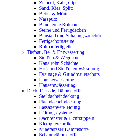
Zement, Kalk, Gips
Sand, Kies, Splitt
Beton & Mörtel
Nassputz
Bauchemie Rohbau
Steine und Fertigdecken
Baustahl und Schalungszubehör
Fertigschornsteine
Rohbaufertigteile
Tiefbau, Be- & Entwässerung
Straßen-& Wegebau
Kanalrohr, Schächte
Hof- und Straßenentwässerung
Drainage & Grundmauerschutz
Hausbewässerung
Hausentwässerung
Dach, Fassade, Dämmstoffe
Steildacheindeckung
Flachdacheindeckung
Fassadenverkleidung
Lüftungssysteme
Dachfenster & Lichtkuppeln
Klempnereiartikel
Mineralfaser-Dämmstoffe
Schaumdämmstoffe