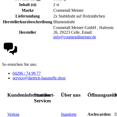
Inhalt (st)
2 st
Marke
Conmetall Meister
Lieferumfang
2x Stahldraht auf Holzstäbchen
Herstellerkurzbeschreibung
Blumendraht
Conmetall Meister GmbH , Hafenstr.
Hersteller
26, 29223 Celle, Email:
info@conmetallmeister.de
So erreichen Sie uns:
04296 / 74 99 77
service@dietrich-baustoffe.shop
Kundeninformation
Standort-
Über uns
Öffnungszeit
K
Services
Vertrag
Standorte
Aschwarden:
D