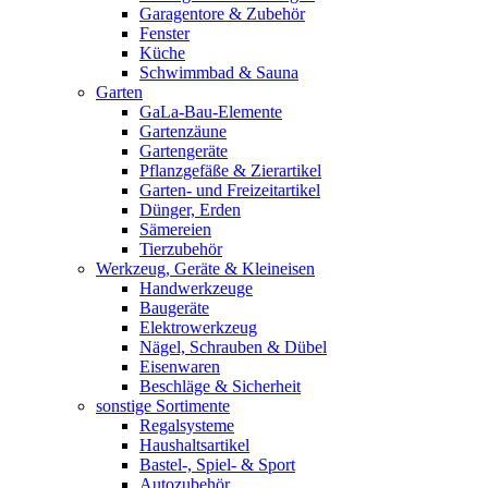
Garagentore & Zubehör
Fenster
Küche
Schwimmbad & Sauna
Garten
GaLa-Bau-Elemente
Gartenzäune
Gartengeräte
Pflanzgefäße & Zierartikel
Garten- und Freizeitartikel
Dünger, Erden
Sämereien
Tierzubehör
Werkzeug, Geräte & Kleineisen
Handwerkzeuge
Baugeräte
Elektrowerkzeug
Nägel, Schrauben & Dübel
Eisenwaren
Beschläge & Sicherheit
sonstige Sortimente
Regalsysteme
Haushaltsartikel
Bastel-, Spiel- & Sport
Autozubehör