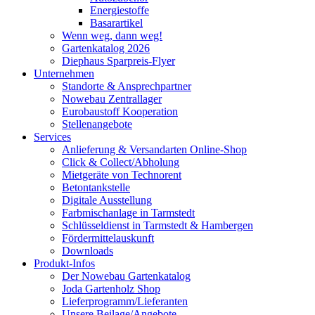
Energiestoffe
Basarartikel
Wenn weg, dann weg!
Gartenkatalog 2026
Diephaus Sparpreis-Flyer
Unternehmen
Standorte & Ansprechpartner
Nowebau Zentrallager
Eurobaustoff Kooperation
Stellenangebote
Services
Anlieferung & Versandarten Online-Shop
Click & Collect/Abholung
Mietgeräte von Technorent
Betontankstelle
Digitale Ausstellung
Farbmischanlage in Tarmstedt
Schlüsseldienst in Tarmstedt & Hambergen
Fördermittelauskunft
Downloads
Produkt-Infos
Der Nowebau Gartenkatalog
Joda Gartenholz Shop
Lieferprogramm/Lieferanten
Unsere Beilage/Angebote