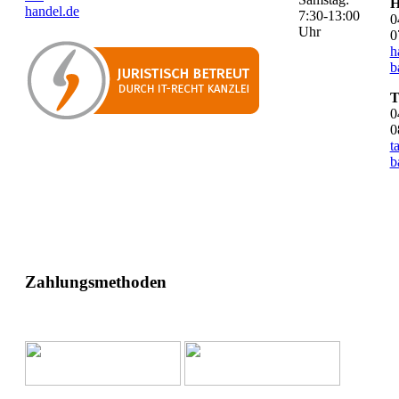
H
handel.de
7:30-13:00
0
Uhr
0
h
b
T
0
0
t
b
Zahlungsmethoden