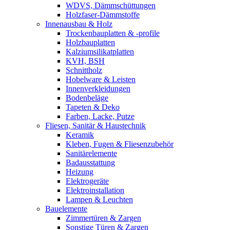
WDVS, Dämmschüttungen
Holzfaser-Dämmstoffe
Innenausbau & Holz
Trockenbauplatten & -profile
Holzbauplatten
Kalziumsilikatplatten
KVH, BSH
Schnittholz
Hobelware & Leisten
Innenverkleidungen
Bodenbeläge
Tapeten & Deko
Farben, Lacke, Putze
Fliesen, Sanitär & Haustechnik
Keramik
Kleben, Fugen & Fliesenzubehör
Sanitärelemente
Badausstattung
Heizung
Elektrogeräte
Elektroinstallation
Lampen & Leuchten
Bauelemente
Zimmertüren & Zargen
Sonstige Türen & Zargen