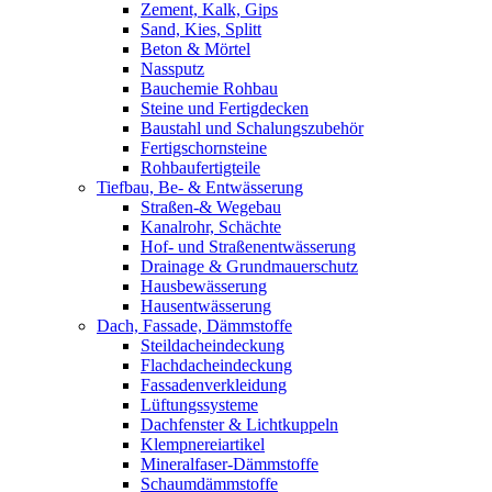
Zement, Kalk, Gips
Sand, Kies, Splitt
Beton & Mörtel
Nassputz
Bauchemie Rohbau
Steine und Fertigdecken
Baustahl und Schalungszubehör
Fertigschornsteine
Rohbaufertigteile
Tiefbau, Be- & Entwässerung
Straßen-& Wegebau
Kanalrohr, Schächte
Hof- und Straßenentwässerung
Drainage & Grundmauerschutz
Hausbewässerung
Hausentwässerung
Dach, Fassade, Dämmstoffe
Steildacheindeckung
Flachdacheindeckung
Fassadenverkleidung
Lüftungssysteme
Dachfenster & Lichtkuppeln
Klempnereiartikel
Mineralfaser-Dämmstoffe
Schaumdämmstoffe