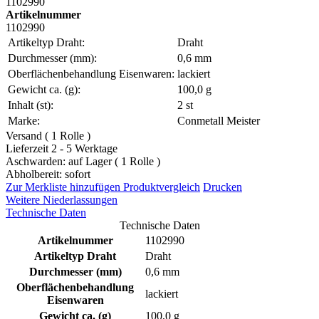
1102990
Artikelnummer
1102990
Artikeltyp Draht:
Draht
Durchmesser (mm):
0,6 mm
Oberflächenbehandlung Eisenwaren:
lackiert
Gewicht ca. (g):
100,0 g
Inhalt (st):
2 st
Marke:
Conmetall Meister
Versand ( 1 Rolle )
Lieferzeit 2 - 5 Werktage
Aschwarden: auf Lager ( 1 Rolle )
Abholbereit: sofort
Zur Merkliste hinzufügen
Produktvergleich
Drucken
Weitere Niederlassungen
Technische Daten
Technische Daten
Artikelnummer
1102990
Artikeltyp Draht
Draht
Durchmesser (mm)
0,6 mm
Oberflächenbehandlung
lackiert
Eisenwaren
Gewicht ca. (g)
100,0 g