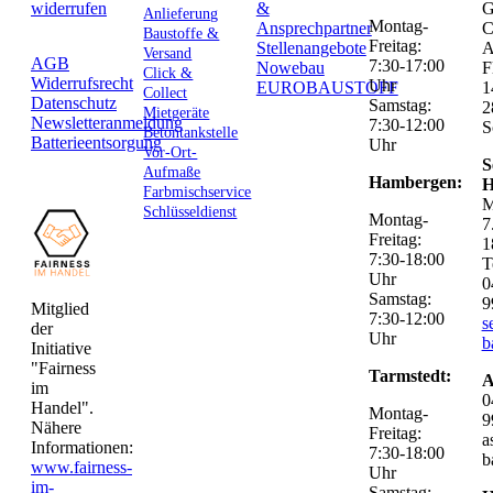
widerrufen
&
G
Anlieferung
Montag-
Ansprechpartner
C
Baustoffe &
Freitag:
Stellenangebote
Versand
AGB
7:30-17:00
Nowebau
F
Click &
Widerrufsrecht
Uhr
EUROBAUSTOFF
1
Collect
Datenschutz
Samstag:
2
Mietgeräte
Newsletteranmeldung
7:30-12:00
S
Betontankstelle
Batterieentsorgung
Uhr
Vor-Ort-
S
Aufmaße
Hambergen:
H
Farbmischservice
M
Schlüsseldienst
Montag-
7
Freitag:
1
7:30-18:00
T
Uhr
0
Samstag:
9
Mitglied
7:30-12:00
s
der
Uhr
b
Initiative
"Fairness
Tarmstedt:
A
im
0
Handel".
Montag-
9
Nähere
Freitag:
a
Informationen:
7:30-18:00
b
www.fairness-
Uhr
im-
Samstag: