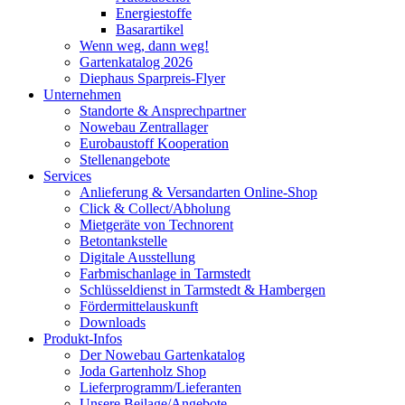
Energiestoffe
Basarartikel
Wenn weg, dann weg!
Gartenkatalog 2026
Diephaus Sparpreis-Flyer
Unternehmen
Standorte & Ansprechpartner
Nowebau Zentrallager
Eurobaustoff Kooperation
Stellenangebote
Services
Anlieferung & Versandarten Online-Shop
Click & Collect/Abholung
Mietgeräte von Technorent
Betontankstelle
Digitale Ausstellung
Farbmischanlage in Tarmstedt
Schlüsseldienst in Tarmstedt & Hambergen
Fördermittelauskunft
Downloads
Produkt-Infos
Der Nowebau Gartenkatalog
Joda Gartenholz Shop
Lieferprogramm/Lieferanten
Unsere Beilage/Angebote