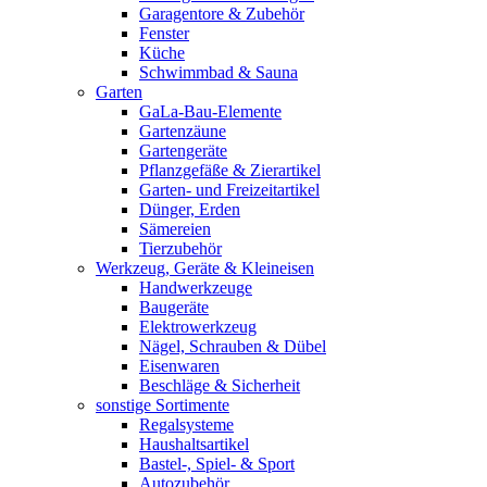
Garagentore & Zubehör
Fenster
Küche
Schwimmbad & Sauna
Garten
GaLa-Bau-Elemente
Gartenzäune
Gartengeräte
Pflanzgefäße & Zierartikel
Garten- und Freizeitartikel
Dünger, Erden
Sämereien
Tierzubehör
Werkzeug, Geräte & Kleineisen
Handwerkzeuge
Baugeräte
Elektrowerkzeug
Nägel, Schrauben & Dübel
Eisenwaren
Beschläge & Sicherheit
sonstige Sortimente
Regalsysteme
Haushaltsartikel
Bastel-, Spiel- & Sport
Autozubehör