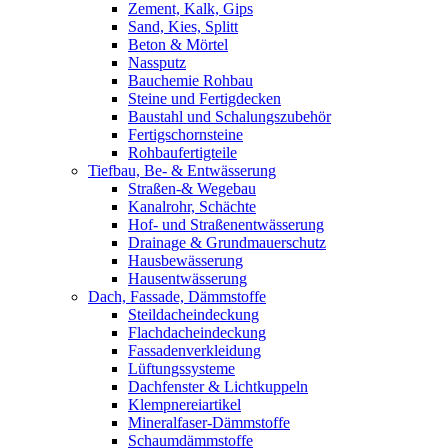
Zement, Kalk, Gips
Sand, Kies, Splitt
Beton & Mörtel
Nassputz
Bauchemie Rohbau
Steine und Fertigdecken
Baustahl und Schalungszubehör
Fertigschornsteine
Rohbaufertigteile
Tiefbau, Be- & Entwässerung
Straßen-& Wegebau
Kanalrohr, Schächte
Hof- und Straßenentwässerung
Drainage & Grundmauerschutz
Hausbewässerung
Hausentwässerung
Dach, Fassade, Dämmstoffe
Steildacheindeckung
Flachdacheindeckung
Fassadenverkleidung
Lüftungssysteme
Dachfenster & Lichtkuppeln
Klempnereiartikel
Mineralfaser-Dämmstoffe
Schaumdämmstoffe