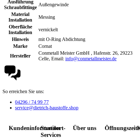
Ausführung
Außengewinde
Schraubfittinge
Material
Messing
Installation
Oberfläche
vernickelt
Installation
Hinweis
mit O-Ring Abdichtung
Marke
Cornat
Conmetall Meister GmbH , Hafenstr. 26, 29223
Hersteller
Celle, Email:
info@conmetallmeister.de
So erreichen Sie uns:
04296 / 74 99 77
service@dietrich-baustoffe.shop
Kundeninformation
Standort-
Über uns
Öffnungszeit
K
Services