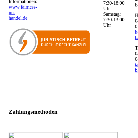
Informationen:
7:30-18:00
b
www.fairness-
Uhr
im-
Samstag:
H
handel.de
7:30-13:00
0
Uhr
0
h
b
T
0
0
t
b
Zahlungsmethoden