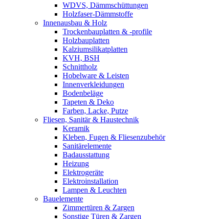
WDVS, Dämmschüttungen
Holzfaser-Dämmstoffe
Innenausbau & Holz
Trockenbauplatten & -profile
Holzbauplatten
Kalziumsilikatplatten
KVH, BSH
Schnittholz
Hobelware & Leisten
Innenverkleidungen
Bodenbeläge
Tapeten & Deko
Farben, Lacke, Putze
Fliesen, Sanitär & Haustechnik
Keramik
Kleben, Fugen & Fliesenzubehör
Sanitärelemente
Badausstattung
Heizung
Elektrogeräte
Elektroinstallation
Lampen & Leuchten
Bauelemente
Zimmertüren & Zargen
Sonstige Türen & Zargen