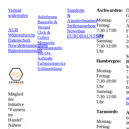
Vertrag
Standorte
Aschwarden:
D
widerrufen
&
G
Anlieferung
Montag-
Ansprechpartner
C
Baustoffe &
Freitag:
Stellenangebote
Versand
AGB
7:30-17:00
Nowebau
F
Click &
Widerrufsrecht
Uhr
EUROBAUSTOFF
1
Collect
Datenschutz
Samstag:
2
Mietgeräte
Newsletteranmeldung
7:30-12:00
S
Betontankstelle
Batterieentsorgung
Uhr
Vor-Ort-
S
Aufmaße
Hambergen:
H
Farbmischservice
M
Schlüsseldienst
Montag-
7
Freitag:
1
7:30-18:00
T
Uhr
0
Samstag:
9
Mitglied
7:30-12:00
s
der
Uhr
b
Initiative
"Fairness
Tarmstedt:
A
im
0
Handel".
Montag-
9
Nähere
Freitag:
a