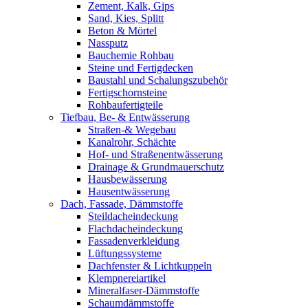
Zement, Kalk, Gips
Sand, Kies, Splitt
Beton & Mörtel
Nassputz
Bauchemie Rohbau
Steine und Fertigdecken
Baustahl und Schalungszubehör
Fertigschornsteine
Rohbaufertigteile
Tiefbau, Be- & Entwässerung
Straßen-& Wegebau
Kanalrohr, Schächte
Hof- und Straßenentwässerung
Drainage & Grundmauerschutz
Hausbewässerung
Hausentwässerung
Dach, Fassade, Dämmstoffe
Steildacheindeckung
Flachdacheindeckung
Fassadenverkleidung
Lüftungssysteme
Dachfenster & Lichtkuppeln
Klempnereiartikel
Mineralfaser-Dämmstoffe
Schaumdämmstoffe