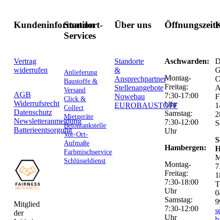
Kundeninformation
Standort-
Über uns
Öffnungszeit
K
Services
Vertrag
Standorte
Aschwarden:
D
widerrufen
&
G
Anlieferung
Montag-
Ansprechpartner
C
Baustoffe &
Freitag:
Stellenangebote
Versand
AGB
7:30-17:00
Nowebau
F
Click &
Widerrufsrecht
Uhr
EUROBAUSTOFF
1
Collect
Datenschutz
Samstag:
2
Mietgeräte
Newsletteranmeldung
7:30-12:00
S
Betontankstelle
Batterieentsorgung
Uhr
Vor-Ort-
S
Aufmaße
Hambergen:
H
Farbmischservice
M
Schlüsseldienst
Montag-
7
Freitag:
1
7:30-18:00
T
Uhr
0
Samstag:
9
Mitglied
7:30-12:00
s
der
Uhr
b