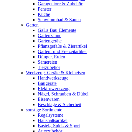
Garagentore & Zubehör
Fenster
Küche
Schwimmbad & Sauna
Garten
GaLa-Bau-Elemente
Gartenzäune
Gartengeräte
Pflanzgefäße & Zierartikel
Garten- und Freizeitartikel
Dünger, Erden
Sämereien
Tierzubehör
Werkzeug, Geräte & Kleineisen
Handwerkzeuge
Baugeräte
Elektrowerkzeug
Nägel, Schrauben & Dübel
Eisenwaren
Beschläge & Sicherheit
sonstige Sortimente
Regalsysteme
Haushaltsartikel
Bastel-, Spiel- & Sport
Autozubehör