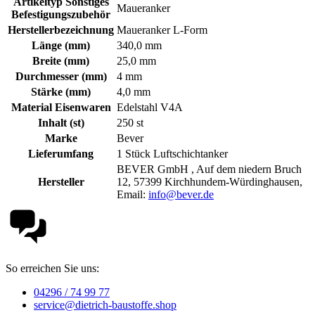
Artikeltyp Sonstiges
Maueranker
Befestigungszubehör
Herstellerbezeichnung
Maueranker L-Form
Länge (mm)
340,0 mm
Breite (mm)
25,0 mm
Durchmesser (mm)
4 mm
Stärke (mm)
4,0 mm
Material Eisenwaren
Edelstahl V4A
Inhalt (st)
250 st
Marke
Bever
Lieferumfang
1 Stück Luftschichtanker
BEVER GmbH , Auf dem niedern Bruch
Hersteller
12, 57399 Kirchhundem-Würdinghausen,
Email:
info@bever.de
So erreichen Sie uns:
04296 / 74 99 77
service@dietrich-baustoffe.shop