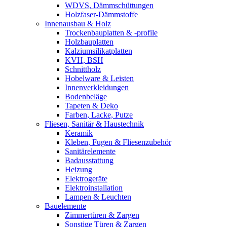
WDVS, Dämmschüttungen
Holzfaser-Dämmstoffe
Innenausbau & Holz
Trockenbauplatten & -profile
Holzbauplatten
Kalziumsilikatplatten
KVH, BSH
Schnittholz
Hobelware & Leisten
Innenverkleidungen
Bodenbeläge
Tapeten & Deko
Farben, Lacke, Putze
Fliesen, Sanitär & Haustechnik
Keramik
Kleben, Fugen & Fliesenzubehör
Sanitärelemente
Badausstattung
Heizung
Elektrogeräte
Elektroinstallation
Lampen & Leuchten
Bauelemente
Zimmertüren & Zargen
Sonstige Türen & Zargen