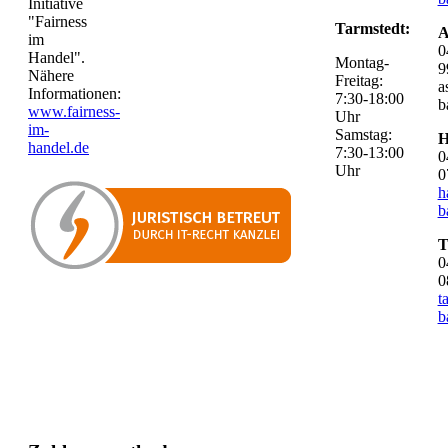
Initiative
"Fairness
Tarmstedt:
A
im
0
Handel".
Montag-
9
Nähere
Freitag:
a
Informationen:
7:30-18:00
b
www.fairness-
Uhr
im-
Samstag:
H
handel.de
7:30-13:00
0
Uhr
0
h
b
T
0
0
t
b