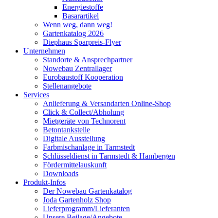
Energiestoffe
Basarartikel
Wenn weg, dann weg!
Gartenkatalog 2026
Diephaus Sparpreis-Flyer
Unternehmen
Standorte & Ansprechpartner
Nowebau Zentrallager
Eurobaustoff Kooperation
Stellenangebote
Services
Anlieferung & Versandarten Online-Shop
Click & Collect/Abholung
Mietgeräte von Technorent
Betontankstelle
Digitale Ausstellung
Farbmischanlage in Tarmstedt
Schlüsseldienst in Tarmstedt & Hambergen
Fördermittelauskunft
Downloads
Produkt-Infos
Der Nowebau Gartenkatalog
Joda Gartenholz Shop
Lieferprogramm/Lieferanten
Unsere Beilage/Angebote