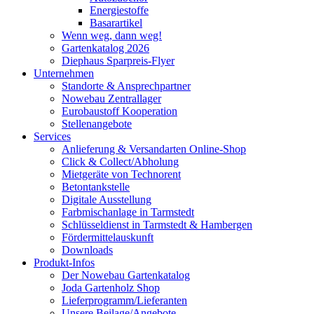
Energiestoffe
Basarartikel
Wenn weg, dann weg!
Gartenkatalog 2026
Diephaus Sparpreis-Flyer
Unternehmen
Standorte & Ansprechpartner
Nowebau Zentrallager
Eurobaustoff Kooperation
Stellenangebote
Services
Anlieferung & Versandarten Online-Shop
Click & Collect/Abholung
Mietgeräte von Technorent
Betontankstelle
Digitale Ausstellung
Farbmischanlage in Tarmstedt
Schlüsseldienst in Tarmstedt & Hambergen
Fördermittelauskunft
Downloads
Produkt-Infos
Der Nowebau Gartenkatalog
Joda Gartenholz Shop
Lieferprogramm/Lieferanten
Unsere Beilage/Angebote