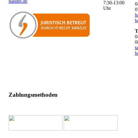
handel.de
7:30-13:00
0
Uhr
0
h
b
T
0
0
t
b
Zahlungsmethoden