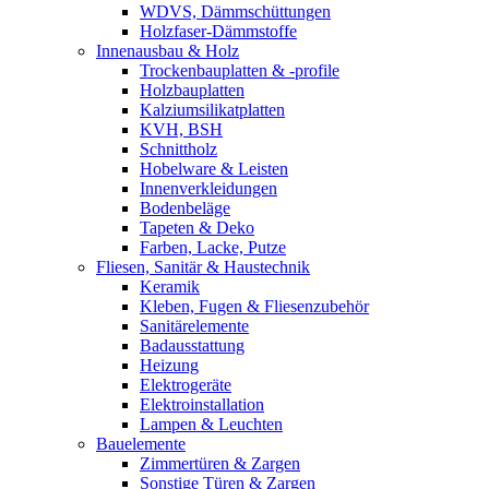
WDVS, Dämmschüttungen
Holzfaser-Dämmstoffe
Innenausbau & Holz
Trockenbauplatten & -profile
Holzbauplatten
Kalziumsilikatplatten
KVH, BSH
Schnittholz
Hobelware & Leisten
Innenverkleidungen
Bodenbeläge
Tapeten & Deko
Farben, Lacke, Putze
Fliesen, Sanitär & Haustechnik
Keramik
Kleben, Fugen & Fliesenzubehör
Sanitärelemente
Badausstattung
Heizung
Elektrogeräte
Elektroinstallation
Lampen & Leuchten
Bauelemente
Zimmertüren & Zargen
Sonstige Türen & Zargen