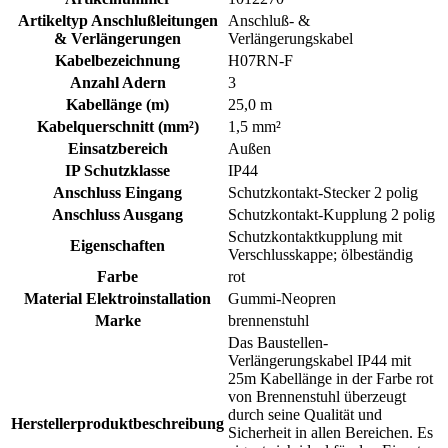
Artikeltyp Anschlußleitungen
Anschluß- &
& Verlängerungen
Verlängerungskabel
Kabelbezeichnung
H07RN-F
Anzahl Adern
3
Kabellänge (m)
25,0 m
Kabelquerschnitt (mm²)
1,5 mm²
Einsatzbereich
Außen
IP Schutzklasse
IP44
Anschluss Eingang
Schutzkontakt-Stecker 2 polig
Anschluss Ausgang
Schutzkontakt-Kupplung 2 polig
Schutzkontaktkupplung mit
Eigenschaften
Verschlusskappe; ölbeständig
Farbe
rot
Material Elektroinstallation
Gummi-Neopren
Marke
brennenstuhl
Das Baustellen-
Verlängerungskabel IP44 mit
25m Kabellänge in der Farbe rot
von Brennenstuhl überzeugt
durch seine Qualität und
Herstellerproduktbeschreibung
Sicherheit in allen Bereichen. Es