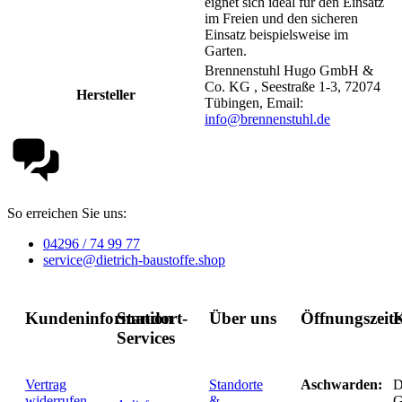
eignet sich ideal für den Einsatz
im Freien und den sicheren
Einsatz beispielsweise im
Garten.
Brennenstuhl Hugo GmbH &
Co. KG , Seestraße 1-3, 72074
Hersteller
Tübingen, Email:
info@brennenstuhl.de
So erreichen Sie uns:
04296 / 74 99 77
service@dietrich-baustoffe.shop
Kundeninformation
Standort-
Über uns
Öffnungszeit
K
Services
Vertrag
Standorte
Aschwarden:
D
widerrufen
&
G