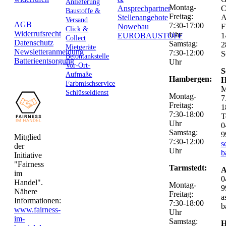
Anlieferung
Montag-
Ansprechpartner
C
Baustoffe &
Freitag:
Stellenangebote
Versand
AGB
7:30-17:00
Nowebau
F
Click &
Widerrufsrecht
Uhr
EUROBAUSTOFF
1
Collect
Datenschutz
Samstag:
2
Mietgeräte
Newsletteranmeldung
7:30-12:00
S
Betontankstelle
Batterieentsorgung
Uhr
Vor-Ort-
S
Aufmaße
Hambergen:
H
Farbmischservice
M
Schlüsseldienst
Montag-
7
Freitag:
1
7:30-18:00
T
Uhr
0
Samstag:
9
Mitglied
7:30-12:00
s
der
Uhr
b
Initiative
"Fairness
Tarmstedt:
A
im
0
Handel".
Montag-
9
Nähere
Freitag:
a
Informationen:
7:30-18:00
b
www.fairness-
Uhr
im-
Samstag:
H