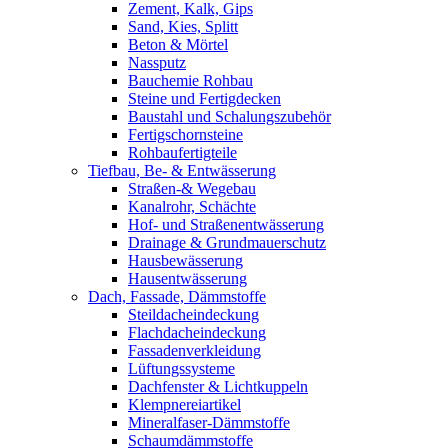
Zement, Kalk, Gips
Sand, Kies, Splitt
Beton & Mörtel
Nassputz
Bauchemie Rohbau
Steine und Fertigdecken
Baustahl und Schalungszubehör
Fertigschornsteine
Rohbaufertigteile
Tiefbau, Be- & Entwässerung
Straßen-& Wegebau
Kanalrohr, Schächte
Hof- und Straßenentwässerung
Drainage & Grundmauerschutz
Hausbewässerung
Hausentwässerung
Dach, Fassade, Dämmstoffe
Steildacheindeckung
Flachdacheindeckung
Fassadenverkleidung
Lüftungssysteme
Dachfenster & Lichtkuppeln
Klempnereiartikel
Mineralfaser-Dämmstoffe
Schaumdämmstoffe