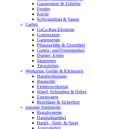
Garagentore & Zubehör
Fenster
Küche
Schwimmbad & Sauna
Garten
GaLa-Bau-Elemente
Gartenzäune
Gartengeräte
Pflanzgefäße & Zierartikel
Garten- und Freizeitartikel
Dünger, Erden
Sämereien
Tierzubehör
Werkzeug, Geräte & Kleineisen
Handwerkzeuge
Baugeräte
Elektrowerkzeug
Nägel, Schrauben & Dübel
Eisenwaren
Beschläge & Sicherheit
sonstige Sortimente
Regalsysteme
Haushaltsartikel
Bastel-, Spiel- & Sport
Autozubehör