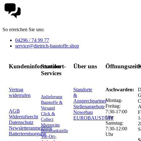
So erreichen Sie uns:
04296 / 74 99 77
service@dietrich-baustoffe.shop
Kundeninformation
Standort-
Über uns
Öffnungszeit
K
Services
Vertrag
Standorte
Aschwarden:
D
widerrufen
&
G
Anlieferung
Montag-
Ansprechpartner
C
Baustoffe &
Freitag:
Stellenangebote
Versand
AGB
7:30-17:00
Nowebau
F
Click &
Widerrufsrecht
Uhr
EUROBAUSTOFF
1
Collect
Datenschutz
Samstag:
2
Mietgeräte
Newsletteranmeldung
7:30-12:00
S
Betontankstelle
Batterieentsorgung
Uhr
Vor-Ort-
S