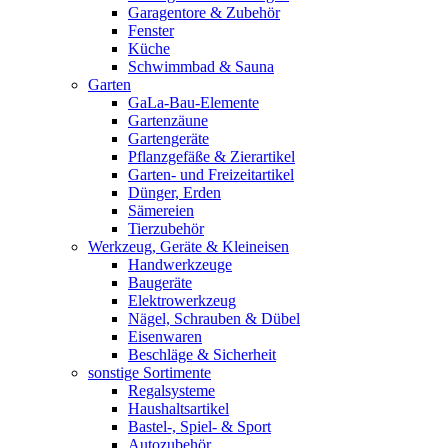
Garagentore & Zubehör
Fenster
Küche
Schwimmbad & Sauna
Garten
GaLa-Bau-Elemente
Gartenzäune
Gartengeräte
Pflanzgefäße & Zierartikel
Garten- und Freizeitartikel
Dünger, Erden
Sämereien
Tierzubehör
Werkzeug, Geräte & Kleineisen
Handwerkzeuge
Baugeräte
Elektrowerkzeug
Nägel, Schrauben & Dübel
Eisenwaren
Beschläge & Sicherheit
sonstige Sortimente
Regalsysteme
Haushaltsartikel
Bastel-, Spiel- & Sport
Autozubehör