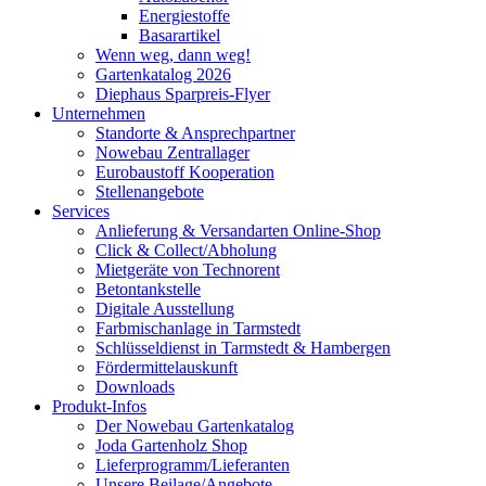
Energiestoffe
Basarartikel
Wenn weg, dann weg!
Gartenkatalog 2026
Diephaus Sparpreis-Flyer
Unternehmen
Standorte & Ansprechpartner
Nowebau Zentrallager
Eurobaustoff Kooperation
Stellenangebote
Services
Anlieferung & Versandarten Online-Shop
Click & Collect/Abholung
Mietgeräte von Technorent
Betontankstelle
Digitale Ausstellung
Farbmischanlage in Tarmstedt
Schlüsseldienst in Tarmstedt & Hambergen
Fördermittelauskunft
Downloads
Produkt-Infos
Der Nowebau Gartenkatalog
Joda Gartenholz Shop
Lieferprogramm/Lieferanten
Unsere Beilage/Angebote