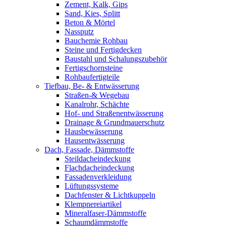
Zement, Kalk, Gips
Sand, Kies, Splitt
Beton & Mörtel
Nassputz
Bauchemie Rohbau
Steine und Fertigdecken
Baustahl und Schalungszubehör
Fertigschornsteine
Rohbaufertigteile
Tiefbau, Be- & Entwässerung
Straßen-& Wegebau
Kanalrohr, Schächte
Hof- und Straßenentwässerung
Drainage & Grundmauerschutz
Hausbewässerung
Hausentwässerung
Dach, Fassade, Dämmstoffe
Steildacheindeckung
Flachdacheindeckung
Fassadenverkleidung
Lüftungssysteme
Dachfenster & Lichtkuppeln
Klempnereiartikel
Mineralfaser-Dämmstoffe
Schaumdämmstoffe