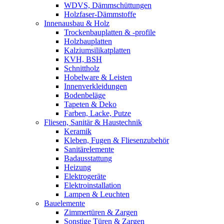
WDVS, Dämmschüttungen
Holzfaser-Dämmstoffe
Innenausbau & Holz
Trockenbauplatten & -profile
Holzbauplatten
Kalziumsilikatplatten
KVH, BSH
Schnittholz
Hobelware & Leisten
Innenverkleidungen
Bodenbeläge
Tapeten & Deko
Farben, Lacke, Putze
Fliesen, Sanitär & Haustechnik
Keramik
Kleben, Fugen & Fliesenzubehör
Sanitärelemente
Badausstattung
Heizung
Elektrogeräte
Elektroinstallation
Lampen & Leuchten
Bauelemente
Zimmertüren & Zargen
Sonstige Türen & Zargen