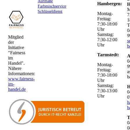
Aufmaße
Hambergen:
H
Farbmischservice
M
Schlüsseldienst
Montag-
7
Freitag:
1
7:30-18:00
T
Uhr
0
Samstag:
9
Mitglied
7:30-12:00
s
der
Uhr
b
Initiative
"Fairness
Tarmstedt:
A
im
0
Handel".
Montag-
9
Nähere
Freitag:
a
Informationen:
7:30-18:00
b
www.fairness-
Uhr
im-
Samstag:
H
handel.de
7:30-13:00
0
Uhr
0
h
b
T
0
0