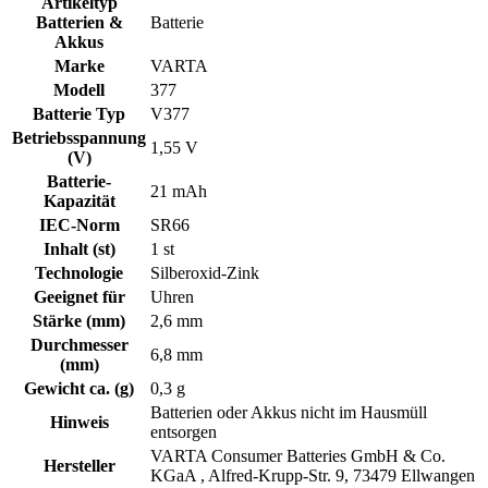
Artikeltyp
Batterien &
Batterie
Akkus
Marke
VARTA
Modell
377
Batterie Typ
V377
Betriebsspannung
1,55 V
(V)
Batterie-
21 mAh
Kapazität
IEC-Norm
SR66
Inhalt (st)
1 st
Technologie
Silberoxid-Zink
Geeignet für
Uhren
Stärke (mm)
2,6 mm
Durchmesser
6,8 mm
(mm)
Gewicht ca. (g)
0,3 g
Batterien oder Akkus nicht im Hausmüll
Hinweis
entsorgen
VARTA Consumer Batteries GmbH & Co.
Hersteller
KGaA , Alfred-Krupp-Str. 9, 73479 Ellwangen