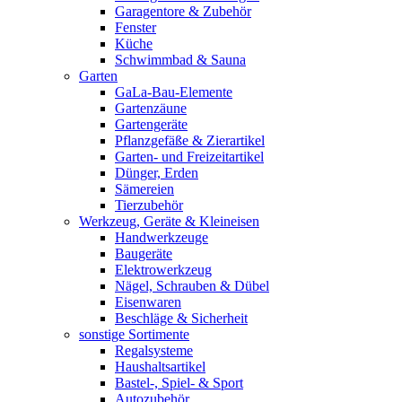
Garagentore & Zubehör
Fenster
Küche
Schwimmbad & Sauna
Garten
GaLa-Bau-Elemente
Gartenzäune
Gartengeräte
Pflanzgefäße & Zierartikel
Garten- und Freizeitartikel
Dünger, Erden
Sämereien
Tierzubehör
Werkzeug, Geräte & Kleineisen
Handwerkzeuge
Baugeräte
Elektrowerkzeug
Nägel, Schrauben & Dübel
Eisenwaren
Beschläge & Sicherheit
sonstige Sortimente
Regalsysteme
Haushaltsartikel
Bastel-, Spiel- & Sport
Autozubehör