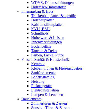
WDVS, Dämmschüttungen
Holzfaser-Dämmstoffe
Innenausbau & Holz
Trockenbauplatten & -profile
Holzbauplatten
Kalziumsilikatplatten
KVH, BSH
Schnittholz
Hobelware & Leisten
Innenverkleidungen
Bodenbeläge
Tapeten & Deko
Farben, Lacke, Putze
Fliesen, Sanitär & Haustechnik
Keramik
Kleben, Fugen & Fliesenzubehör
Sanitärelemente
Badausstattung
Heizung
Elektrogeräte
Elektroinstallation
Lampen & Leuchten
Bauelemente
Zimmertüren & Zargen
Sonstige Türen & Zargen