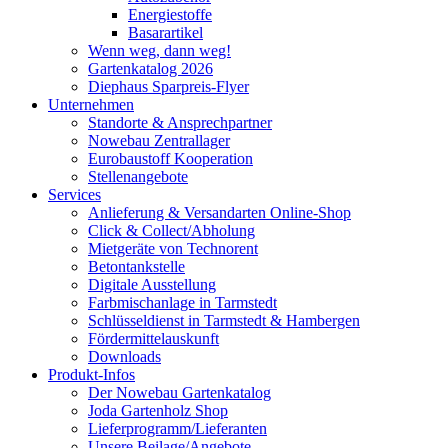
Energiestoffe
Basarartikel
Wenn weg, dann weg!
Gartenkatalog 2026
Diephaus Sparpreis-Flyer
Unternehmen
Standorte & Ansprechpartner
Nowebau Zentrallager
Eurobaustoff Kooperation
Stellenangebote
Services
Anlieferung & Versandarten Online-Shop
Click & Collect/Abholung
Mietgeräte von Technorent
Betontankstelle
Digitale Ausstellung
Farbmischanlage in Tarmstedt
Schlüsseldienst in Tarmstedt & Hambergen
Fördermittelauskunft
Downloads
Produkt-Infos
Der Nowebau Gartenkatalog
Joda Gartenholz Shop
Lieferprogramm/Lieferanten
Unsere Beilage/Angebote