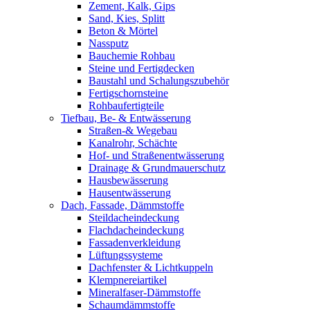
Zement, Kalk, Gips
Sand, Kies, Splitt
Beton & Mörtel
Nassputz
Bauchemie Rohbau
Steine und Fertigdecken
Baustahl und Schalungszubehör
Fertigschornsteine
Rohbaufertigteile
Tiefbau, Be- & Entwässerung
Straßen-& Wegebau
Kanalrohr, Schächte
Hof- und Straßenentwässerung
Drainage & Grundmauerschutz
Hausbewässerung
Hausentwässerung
Dach, Fassade, Dämmstoffe
Steildacheindeckung
Flachdacheindeckung
Fassadenverkleidung
Lüftungssysteme
Dachfenster & Lichtkuppeln
Klempnereiartikel
Mineralfaser-Dämmstoffe
Schaumdämmstoffe