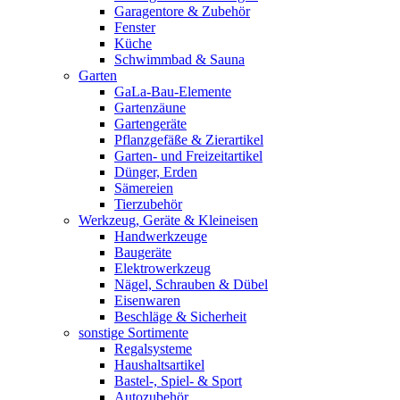
Garagentore & Zubehör
Fenster
Küche
Schwimmbad & Sauna
Garten
GaLa-Bau-Elemente
Gartenzäune
Gartengeräte
Pflanzgefäße & Zierartikel
Garten- und Freizeitartikel
Dünger, Erden
Sämereien
Tierzubehör
Werkzeug, Geräte & Kleineisen
Handwerkzeuge
Baugeräte
Elektrowerkzeug
Nägel, Schrauben & Dübel
Eisenwaren
Beschläge & Sicherheit
sonstige Sortimente
Regalsysteme
Haushaltsartikel
Bastel-, Spiel- & Sport
Autozubehör