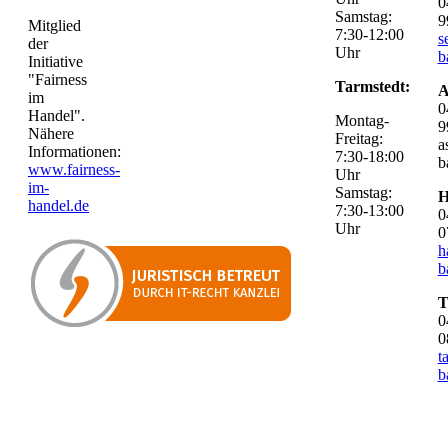
0
Samstag:
9
Mitglied
7:30-12:00
s
der
Uhr
b
Initiative
"Fairness
Tarmstedt:
A
im
0
Handel".
Montag-
9
Nähere
Freitag:
a
Informationen:
7:30-18:00
b
www.fairness-
Uhr
im-
Samstag:
H
handel.de
7:30-13:00
0
Uhr
0
h
b
T
0
0
t
b