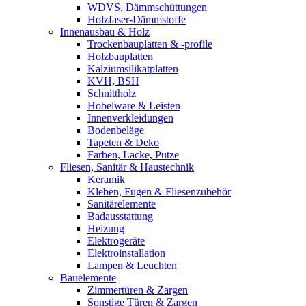
WDVS, Dämmschüttungen
Holzfaser-Dämmstoffe
Innenausbau & Holz
Trockenbauplatten & -profile
Holzbauplatten
Kalziumsilikatplatten
KVH, BSH
Schnittholz
Hobelware & Leisten
Innenverkleidungen
Bodenbeläge
Tapeten & Deko
Farben, Lacke, Putze
Fliesen, Sanitär & Haustechnik
Keramik
Kleben, Fugen & Fliesenzubehör
Sanitärelemente
Badausstattung
Heizung
Elektrogeräte
Elektroinstallation
Lampen & Leuchten
Bauelemente
Zimmertüren & Zargen
Sonstige Türen & Zargen