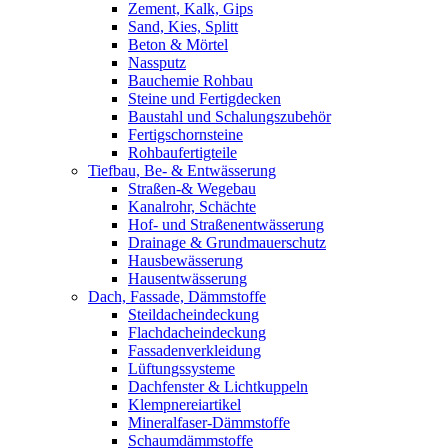
Zement, Kalk, Gips
Sand, Kies, Splitt
Beton & Mörtel
Nassputz
Bauchemie Rohbau
Steine und Fertigdecken
Baustahl und Schalungszubehör
Fertigschornsteine
Rohbaufertigteile
Tiefbau, Be- & Entwässerung
Straßen-& Wegebau
Kanalrohr, Schächte
Hof- und Straßenentwässerung
Drainage & Grundmauerschutz
Hausbewässerung
Hausentwässerung
Dach, Fassade, Dämmstoffe
Steildacheindeckung
Flachdacheindeckung
Fassadenverkleidung
Lüftungssysteme
Dachfenster & Lichtkuppeln
Klempnereiartikel
Mineralfaser-Dämmstoffe
Schaumdämmstoffe