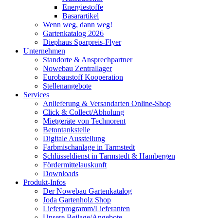
Energiestoffe
Basarartikel
Wenn weg, dann weg!
Gartenkatalog 2026
Diephaus Sparpreis-Flyer
Unternehmen
Standorte & Ansprechpartner
Nowebau Zentrallager
Eurobaustoff Kooperation
Stellenangebote
Services
Anlieferung & Versandarten Online-Shop
Click & Collect/Abholung
Mietgeräte von Technorent
Betontankstelle
Digitale Ausstellung
Farbmischanlage in Tarmstedt
Schlüsseldienst in Tarmstedt & Hambergen
Fördermittelauskunft
Downloads
Produkt-Infos
Der Nowebau Gartenkatalog
Joda Gartenholz Shop
Lieferprogramm/Lieferanten
Unsere Beilage/Angebote