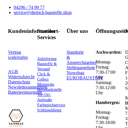
04296 / 74 99 77
service@dietrich-baustoffe.shop
Kundeninformation
Standort-
Über uns
Öffnungszeit
K
Services
Vertrag
Standorte
Aschwarden:
D
widerrufen
&
G
Anlieferung
Montag-
Ansprechpartner
C
Baustoffe &
Freitag:
Stellenangebote
Versand
AGB
7:30-17:00
Nowebau
F
Click &
Widerrufsrecht
Uhr
EUROBAUSTOFF
1
Collect
Datenschutz
Samstag:
2
Mietgeräte
Newsletteranmeldung
7:30-12:00
S
Betontankstelle
Batterieentsorgung
Uhr
Vor-Ort-
S
Aufmaße
Hambergen:
H
Farbmischservice
M
Schlüsseldienst
Montag-
7
Freitag:
1
7:30-18:00
T
Uhr