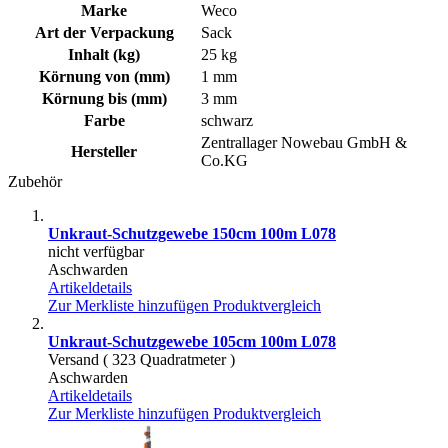
Marke
Weco
Art der Verpackung
Sack
Inhalt (kg)
25 kg
Körnung von (mm)
1 mm
Körnung bis (mm)
3 mm
Farbe
schwarz
Zentrallager Nowebau GmbH &
Hersteller
Co.KG
Zubehör
Unkraut-Schutzgewebe 150cm 100m L078
nicht verfügbar
Aschwarden
Artikeldetails
Zur Merkliste hinzufügen
Produktvergleich
Unkraut-Schutzgewebe 105cm 100m L078
Versand ( 323 Quadratmeter )
Aschwarden
Artikeldetails
Zur Merkliste hinzufügen
Produktvergleich