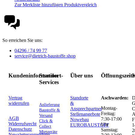
Zur Merkliste hinzufügen
Produktvergleich
So erreichen Sie uns:
04296 / 74 99 77
service@dietrich-baustoffe.shop
Kundeninformation
Standort-
Über uns
Öffnungszeit
K
Services
Vertrag
Standorte
Aschwarden:
D
widerrufen
&
G
Anlieferung
Montag-
Ansprechpartner
C
Baustoffe &
Freitag:
Stellenangebote
Versand
AGB
7:30-17:00
Nowebau
F
Click &
Widerrufsrecht
Uhr
EUROBAUSTOFF
1
Collect
Datenschutz
Samstag:
2
Mietgeräte
Newsletteranmeldung