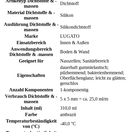
Artikeltyp Dichtstoffe & -
Dichtstoff
massen
Material Dichtstoffe & -
Silikon
massen
Ausführung Dichtstoffe & -
Silikondichtstoff
massen
Marke
LUGATO
Einsatzbereich
Innen & Außen
Anwendungsbereich
Boden & Wand
Dichtstoffe & -massen
Geeignet für
Nasszellen; Sanitärbereich
dauerhaft gummielastisch;
pilzhemmend; bakterienhemmend;
Eigenschaften
Oberflächenglanz; leicht zu glätten;
geruchlos
Anzahl Komponenten
1-komponentig
Verbrauch Dichtstoffe & -
5 x 5 mm = ca. 25,0 ml/m
massen
Inhalt (ml)
310,0 ml
Farbe
anthrazit
Temperaturbeständigkeit
-40,0 °C
von (°C)