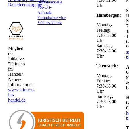
7:30-12:00
S
Betontankstelle
Batterieentsorgung
Uhr
Vor-Ort-
S
Aufmaße
Hambergen:
H
Farbmischservice
M
Schlüsseldienst
Montag-
7
Freitag:
1
7:30-18:00
T
Uhr
0
Samstag:
9
Mitglied
7:30-12:00
s
der
Uhr
b
Initiative
"Fairness
Tarmstedt:
A
im
0
Handel".
Montag-
9
Nähere
Freitag:
a
Informationen:
7:30-18:00
b
www.fairness-
Uhr
im-
Samstag:
H
handel.de
7:30-13:00
0
Uhr
0
h
b
T