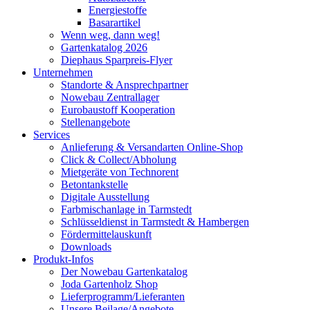
Energiestoffe
Basarartikel
Wenn weg, dann weg!
Gartenkatalog 2026
Diephaus Sparpreis-Flyer
Unternehmen
Standorte & Ansprechpartner
Nowebau Zentrallager
Eurobaustoff Kooperation
Stellenangebote
Services
Anlieferung & Versandarten Online-Shop
Click & Collect/Abholung
Mietgeräte von Technorent
Betontankstelle
Digitale Ausstellung
Farbmischanlage in Tarmstedt
Schlüsseldienst in Tarmstedt & Hambergen
Fördermittelauskunft
Downloads
Produkt-Infos
Der Nowebau Gartenkatalog
Joda Gartenholz Shop
Lieferprogramm/Lieferanten
Unsere Beilage/Angebote