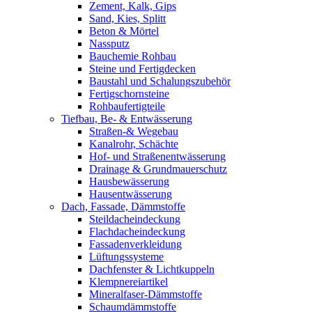
Zement, Kalk, Gips
Sand, Kies, Splitt
Beton & Mörtel
Nassputz
Bauchemie Rohbau
Steine und Fertigdecken
Baustahl und Schalungszubehör
Fertigschornsteine
Rohbaufertigteile
Tiefbau, Be- & Entwässerung
Straßen-& Wegebau
Kanalrohr, Schächte
Hof- und Straßenentwässerung
Drainage & Grundmauerschutz
Hausbewässerung
Hausentwässerung
Dach, Fassade, Dämmstoffe
Steildacheindeckung
Flachdacheindeckung
Fassadenverkleidung
Lüftungssysteme
Dachfenster & Lichtkuppeln
Klempnereiartikel
Mineralfaser-Dämmstoffe
Schaumdämmstoffe