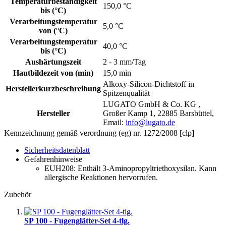
Temperaturbeständigkeit
150,0 °C
bis (°C)
Verarbeitungstemperatur
5,0 °C
von (°C)
Verarbeitungstemperatur
40,0 °C
bis (°C)
Aushärtungszeit
2 - 3 mm/Tag
Hautbildezeit von (min)
15,0 min
Alkoxy-Silicon-Dichtstoff in
Herstellerkurzbeschreibung
Spitzenqualität
LUGATO GmbH & Co. KG ,
Hersteller
Großer Kamp 1, 22885 Barsbüttel,
Email:
info@lugato.de
Kennzeichnung gemäß verordnung (eg) nr. 1272/2008 [clp]
Sicherheitsdatenblatt
Gefahrenhinweise
EUH208: Enthält 3-Aminopropyltriethoxysilan. Kann
allergische Reaktionen hervorrufen.
Zubehör
SP 100 - Fugenglätter-Set 4-tlg.