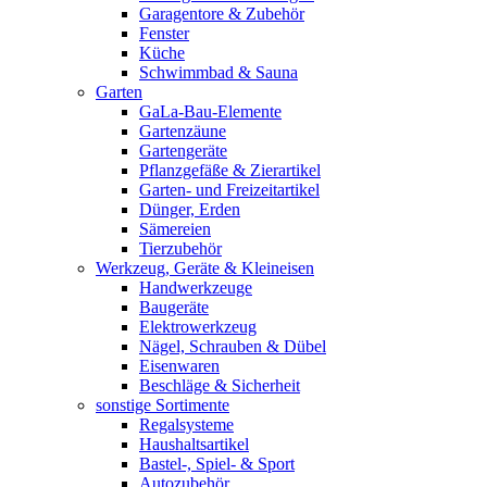
Garagentore & Zubehör
Fenster
Küche
Schwimmbad & Sauna
Garten
GaLa-Bau-Elemente
Gartenzäune
Gartengeräte
Pflanzgefäße & Zierartikel
Garten- und Freizeitartikel
Dünger, Erden
Sämereien
Tierzubehör
Werkzeug, Geräte & Kleineisen
Handwerkzeuge
Baugeräte
Elektrowerkzeug
Nägel, Schrauben & Dübel
Eisenwaren
Beschläge & Sicherheit
sonstige Sortimente
Regalsysteme
Haushaltsartikel
Bastel-, Spiel- & Sport
Autozubehör