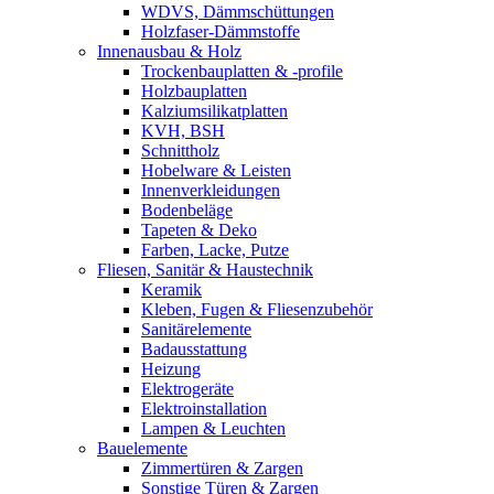
WDVS, Dämmschüttungen
Holzfaser-Dämmstoffe
Innenausbau & Holz
Trockenbauplatten & -profile
Holzbauplatten
Kalziumsilikatplatten
KVH, BSH
Schnittholz
Hobelware & Leisten
Innenverkleidungen
Bodenbeläge
Tapeten & Deko
Farben, Lacke, Putze
Fliesen, Sanitär & Haustechnik
Keramik
Kleben, Fugen & Fliesenzubehör
Sanitärelemente
Badausstattung
Heizung
Elektrogeräte
Elektroinstallation
Lampen & Leuchten
Bauelemente
Zimmertüren & Zargen
Sonstige Türen & Zargen