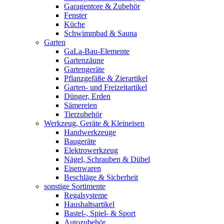
Garagentore & Zubehör
Fenster
Küche
Schwimmbad & Sauna
Garten
GaLa-Bau-Elemente
Gartenzäune
Gartengeräte
Pflanzgefäße & Zierartikel
Garten- und Freizeitartikel
Dünger, Erden
Sämereien
Tierzubehör
Werkzeug, Geräte & Kleineisen
Handwerkzeuge
Baugeräte
Elektrowerkzeug
Nägel, Schrauben & Dübel
Eisenwaren
Beschläge & Sicherheit
sonstige Sortimente
Regalsysteme
Haushaltsartikel
Bastel-, Spiel- & Sport
Autozubehör