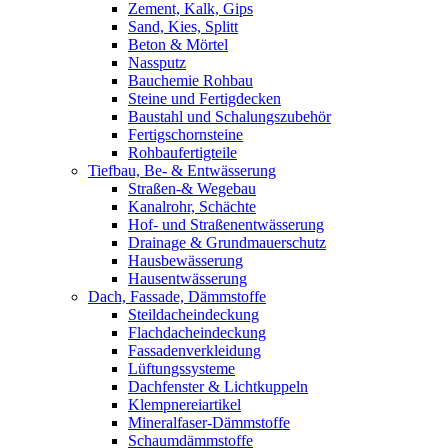
Zement, Kalk, Gips
Sand, Kies, Splitt
Beton & Mörtel
Nassputz
Bauchemie Rohbau
Steine und Fertigdecken
Baustahl und Schalungszubehör
Fertigschornsteine
Rohbaufertigteile
Tiefbau, Be- & Entwässerung
Straßen-& Wegebau
Kanalrohr, Schächte
Hof- und Straßenentwässerung
Drainage & Grundmauerschutz
Hausbewässerung
Hausentwässerung
Dach, Fassade, Dämmstoffe
Steildacheindeckung
Flachdacheindeckung
Fassadenverkleidung
Lüftungssysteme
Dachfenster & Lichtkuppeln
Klempnereiartikel
Mineralfaser-Dämmstoffe
Schaumdämmstoffe