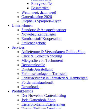
Energiestoffe
Basarartikel
Wenn weg, dann weg!
Gartenkatalog 2026
Diephaus Sparpreis-Flyer
Unternehmen
Standorte & Ansprechpartner
Nowebau Zentrallager
Eurobaustoff Kooperation
Stellenangebote
Services
Anlieferung & Versandarten Online-Shop
Click & Collect/Abholung
Mietgeräte von Technorent
Betontankstelle
Digitale Ausstellung
Farbmischanlage in Tarmstedt
Schlüsseldienst in Tarmstedt & Hambergen
Fördermittelauskunft
Downloads
Produkt-Infos
Der Nowebau Gartenkatalog
Joda Gartenholz Shop
Lieferprogramm/Lieferanten
Unsere Beilage/Angebote