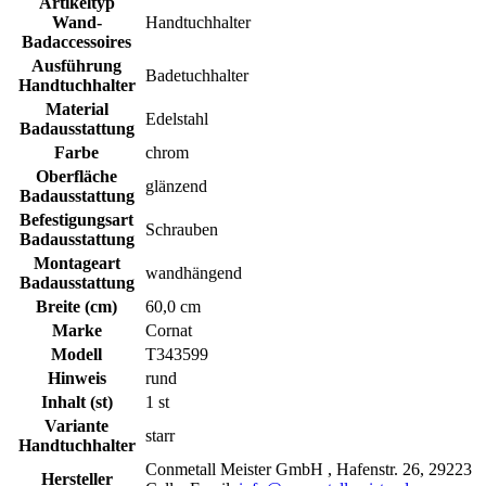
Artikeltyp
Wand-
Handtuchhalter
Badaccessoires
Ausführung
Badetuchhalter
Handtuchhalter
Material
Edelstahl
Badausstattung
Farbe
chrom
Oberfläche
glänzend
Badausstattung
Befestigungsart
Schrauben
Badausstattung
Montageart
wandhängend
Badausstattung
Breite (cm)
60,0 cm
Marke
Cornat
Modell
T343599
Hinweis
rund
Inhalt (st)
1 st
Variante
starr
Handtuchhalter
Conmetall Meister GmbH , Hafenstr. 26, 29223
Hersteller