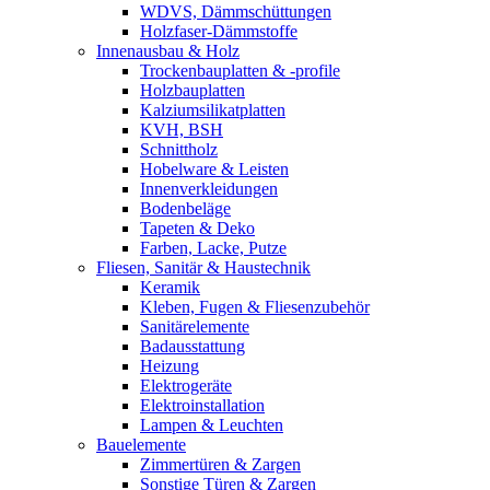
WDVS, Dämmschüttungen
Holzfaser-Dämmstoffe
Innenausbau & Holz
Trockenbauplatten & -profile
Holzbauplatten
Kalziumsilikatplatten
KVH, BSH
Schnittholz
Hobelware & Leisten
Innenverkleidungen
Bodenbeläge
Tapeten & Deko
Farben, Lacke, Putze
Fliesen, Sanitär & Haustechnik
Keramik
Kleben, Fugen & Fliesenzubehör
Sanitärelemente
Badausstattung
Heizung
Elektrogeräte
Elektroinstallation
Lampen & Leuchten
Bauelemente
Zimmertüren & Zargen
Sonstige Türen & Zargen