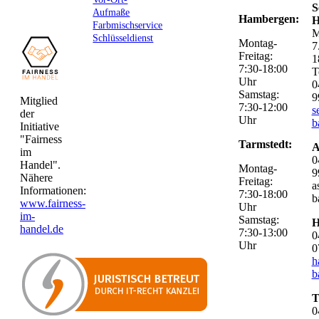
S
Aufmaße
Hambergen:
H
Farbmischservice
M
Schlüsseldienst
Montag-
7
Freitag:
1
7:30-18:00
T
Uhr
0
Samstag:
9
Mitglied
7:30-12:00
s
der
Uhr
b
Initiative
"Fairness
Tarmstedt:
A
im
0
Handel".
Montag-
9
Nähere
Freitag:
a
Informationen:
7:30-18:00
b
www.fairness-
Uhr
im-
Samstag:
H
handel.de
7:30-13:00
0
Uhr
0
h
b
T
0