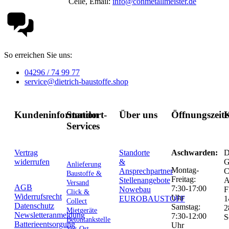
Celle, Email:
info@conmetallmeister.de
So erreichen Sie uns:
04296 / 74 99 77
service@dietrich-baustoffe.shop
Kundeninformation
Standort-
Über uns
Öffnungszeit
K
Services
Vertrag
Standorte
Aschwarden:
D
widerrufen
&
G
Anlieferung
Montag-
Ansprechpartner
C
Baustoffe &
Freitag:
Stellenangebote
Versand
AGB
7:30-17:00
Nowebau
F
Click &
Widerrufsrecht
Uhr
EUROBAUSTOFF
1
Collect
Datenschutz
Samstag:
2
Mietgeräte
Newsletteranmeldung
7:30-12:00
S
Betontankstelle
Batterieentsorgung
Uhr
Vor-Ort-