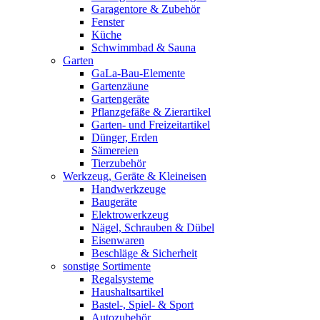
Garagentore & Zubehör
Fenster
Küche
Schwimmbad & Sauna
Garten
GaLa-Bau-Elemente
Gartenzäune
Gartengeräte
Pflanzgefäße & Zierartikel
Garten- und Freizeitartikel
Dünger, Erden
Sämereien
Tierzubehör
Werkzeug, Geräte & Kleineisen
Handwerkzeuge
Baugeräte
Elektrowerkzeug
Nägel, Schrauben & Dübel
Eisenwaren
Beschläge & Sicherheit
sonstige Sortimente
Regalsysteme
Haushaltsartikel
Bastel-, Spiel- & Sport
Autozubehör