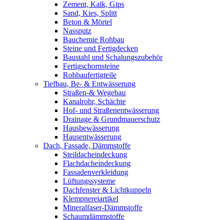
Zement, Kalk, Gips
Sand, Kies, Splitt
Beton & Mörtel
Nassputz
Bauchemie Rohbau
Steine und Fertigdecken
Baustahl und Schalungszubehör
Fertigschornsteine
Rohbaufertigteile
Tiefbau, Be- & Entwässerung
Straßen-& Wegebau
Kanalrohr, Schächte
Hof- und Straßenentwässerung
Drainage & Grundmauerschutz
Hausbewässerung
Hausentwässerung
Dach, Fassade, Dämmstoffe
Steildacheindeckung
Flachdacheindeckung
Fassadenverkleidung
Lüftungssysteme
Dachfenster & Lichtkuppeln
Klempnereiartikel
Mineralfaser-Dämmstoffe
Schaumdämmstoffe