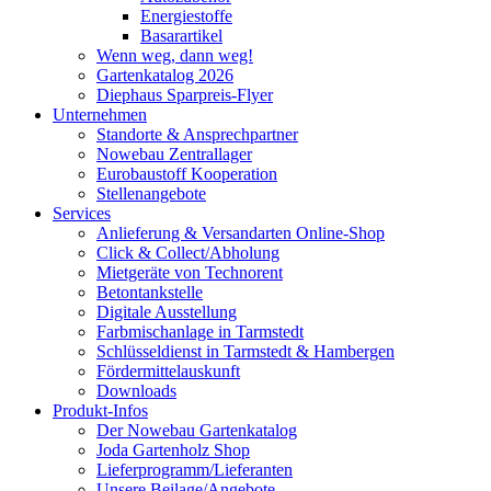
Energiestoffe
Basarartikel
Wenn weg, dann weg!
Gartenkatalog 2026
Diephaus Sparpreis-Flyer
Unternehmen
Standorte & Ansprechpartner
Nowebau Zentrallager
Eurobaustoff Kooperation
Stellenangebote
Services
Anlieferung & Versandarten Online-Shop
Click & Collect/Abholung
Mietgeräte von Technorent
Betontankstelle
Digitale Ausstellung
Farbmischanlage in Tarmstedt
Schlüsseldienst in Tarmstedt & Hambergen
Fördermittelauskunft
Downloads
Produkt-Infos
Der Nowebau Gartenkatalog
Joda Gartenholz Shop
Lieferprogramm/Lieferanten
Unsere Beilage/Angebote