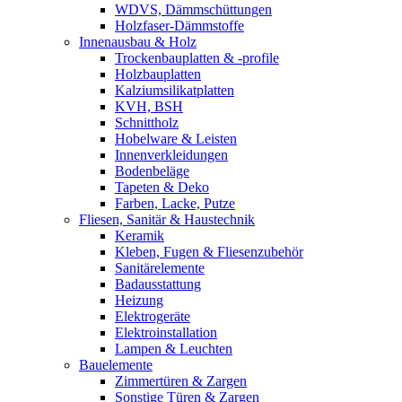
WDVS, Dämmschüttungen
Holzfaser-Dämmstoffe
Innenausbau & Holz
Trockenbauplatten & -profile
Holzbauplatten
Kalziumsilikatplatten
KVH, BSH
Schnittholz
Hobelware & Leisten
Innenverkleidungen
Bodenbeläge
Tapeten & Deko
Farben, Lacke, Putze
Fliesen, Sanitär & Haustechnik
Keramik
Kleben, Fugen & Fliesenzubehör
Sanitärelemente
Badausstattung
Heizung
Elektrogeräte
Elektroinstallation
Lampen & Leuchten
Bauelemente
Zimmertüren & Zargen
Sonstige Türen & Zargen