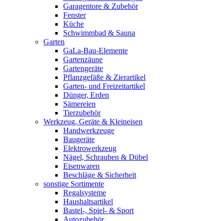
Garagentore & Zubehör
Fenster
Küche
Schwimmbad & Sauna
Garten
GaLa-Bau-Elemente
Gartenzäune
Gartengeräte
Pflanzgefäße & Zierartikel
Garten- und Freizeitartikel
Dünger, Erden
Sämereien
Tierzubehör
Werkzeug, Geräte & Kleineisen
Handwerkzeuge
Baugeräte
Elektrowerkzeug
Nägel, Schrauben & Dübel
Eisenwaren
Beschläge & Sicherheit
sonstige Sortimente
Regalsysteme
Haushaltsartikel
Bastel-, Spiel- & Sport
Autozubehör