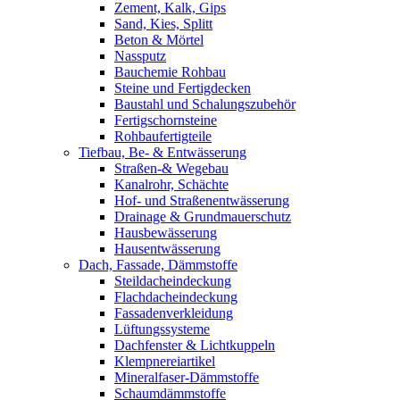
Zement, Kalk, Gips
Sand, Kies, Splitt
Beton & Mörtel
Nassputz
Bauchemie Rohbau
Steine und Fertigdecken
Baustahl und Schalungszubehör
Fertigschornsteine
Rohbaufertigteile
Tiefbau, Be- & Entwässerung
Straßen-& Wegebau
Kanalrohr, Schächte
Hof- und Straßenentwässerung
Drainage & Grundmauerschutz
Hausbewässerung
Hausentwässerung
Dach, Fassade, Dämmstoffe
Steildacheindeckung
Flachdacheindeckung
Fassadenverkleidung
Lüftungssysteme
Dachfenster & Lichtkuppeln
Klempnereiartikel
Mineralfaser-Dämmstoffe
Schaumdämmstoffe