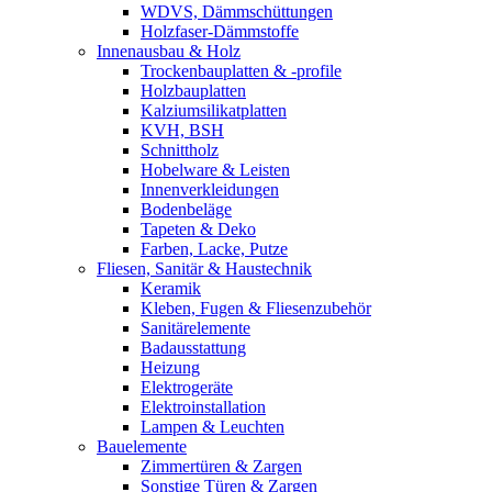
WDVS, Dämmschüttungen
Holzfaser-Dämmstoffe
Innenausbau & Holz
Trockenbauplatten & -profile
Holzbauplatten
Kalziumsilikatplatten
KVH, BSH
Schnittholz
Hobelware & Leisten
Innenverkleidungen
Bodenbeläge
Tapeten & Deko
Farben, Lacke, Putze
Fliesen, Sanitär & Haustechnik
Keramik
Kleben, Fugen & Fliesenzubehör
Sanitärelemente
Badausstattung
Heizung
Elektrogeräte
Elektroinstallation
Lampen & Leuchten
Bauelemente
Zimmertüren & Zargen
Sonstige Türen & Zargen