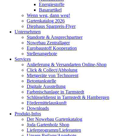
Energiestoffe
Basarartikel
Wenn weg, dann weg!
Gartenkatalog 2026
Diephaus Sparpreis-Flyer
Unternehmen
Standorte & Ansprechpartner
Nowebau Zentrallager
Eurobaustoff Kooperation
Stellenangebote
Services
Anlieferung & Versandarten Online-Shop
Click & Collect/Abholung
Mietgeräte von Technorent
Betontankstelle
Digitale Ausstellung
Farbmischanlage in Tarmstedt
Schlüsseldienst in Tarmstedt & Hambergen
Fördermittelauskunft
Downloads
Produkt-Infos
Der Nowebau Gartenkatalog
Joda Gartenholz Shop
Lieferprogramm/Lieferanten
Unsere Beilage/Angebote