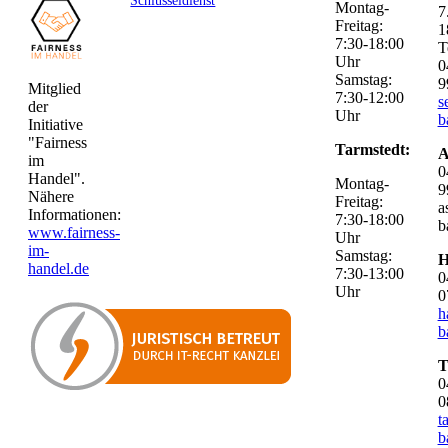
Schlüsseldienst
Montag-
7
Freitag:
1
7:30-18:00
T
Uhr
0
Samstag:
9
Mitglied
7:30-12:00
s
der
Uhr
b
Initiative
"Fairness
Tarmstedt:
A
im
0
Handel".
Montag-
9
Nähere
Freitag:
a
Informationen:
7:30-18:00
b
www.fairness-
Uhr
im-
Samstag:
H
handel.de
7:30-13:00
0
Uhr
0
h
b
T
0
0
t
b