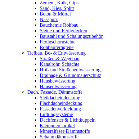
Zement, Kalk, Gips
Sand, Kies, Splitt
Beton & Mörtel
Nassputz
Bauchemie Rohbau
Steine und Fertigdecken
Baustahl und Schalungszubehör
Fertigschornsteine
Rohbaufertigteile
Tiefbau, Be- & Entwässerung
Straßen-& Wegebau
Kanalrohr, Schächte
Hof- und Straßenentwässerung
Drainage & Grundmauerschutz
Hausbewässerung
Hausentwässerung
Dach, Fassade, Dämmstoffe
Steildacheindeckung
Flachdacheindeckung
Fassadenverkleidung
Lüftungssysteme
Dachfenster & Lichtkuppeln
Klempnereiartikel
Mineralfaser-Dämmstoffe
Schaumdämmstoffe