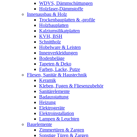
WDVS, Dämmschüttungen
Holzfaser-Dämmstoffe
Innenausbau & Holz
Trockenbauplatten & -profile
Holzbauplatten
Kalziumsilikatplatten
KVH, BSH
Schnittholz
Hobelware & Leisten
Innenverkleidungen
Bodenbeläge
Tapeten & Deko
Farben, Lacke, Putze
Fliesen, Sanitär & Haustechnik
Keramik
Kleben, Fugen & Fliesenzubehör
Sanitärelemente
Badausstattung
Heizung
Elektrogeräte
Elektroinstallation
Lampen & Leuchten
Bauelemente
Zimmertüren & Zargen
Sonstige Türen & Zargen