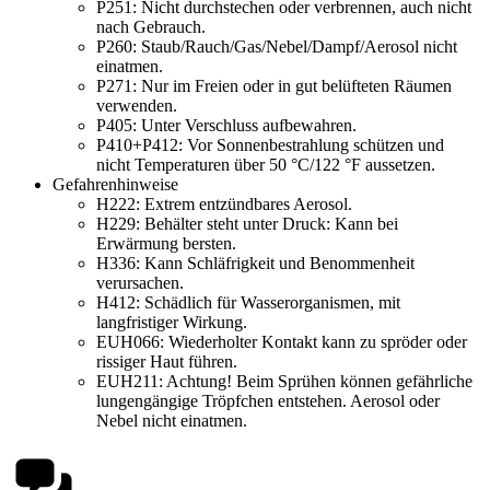
P251:
Nicht durchstechen oder verbrennen, auch nicht
nach Gebrauch.
P260:
Staub/Rauch/Gas/Nebel/Dampf/Aerosol nicht
einatmen.
P271:
Nur im Freien oder in gut belüfteten Räumen
verwenden.
P405:
Unter Verschluss aufbewahren.
P410+P412:
Vor Sonnenbestrahlung schützen und
nicht Temperaturen über 50 °C/122 °F aussetzen.
Gefahrenhinweise
H222:
Extrem entzündbares Aerosol.
H229:
Behälter steht unter Druck: Kann bei
Erwärmung bersten.
H336:
Kann Schläfrigkeit und Benommenheit
verursachen.
H412:
Schädlich für Wasserorganismen, mit
langfristiger Wirkung.
EUH066:
Wiederholter Kontakt kann zu spröder oder
rissiger Haut führen.
EUH211:
Achtung! Beim Sprühen können gefährliche
lungengängige Tröpfchen entstehen. Aerosol oder
Nebel nicht einatmen.