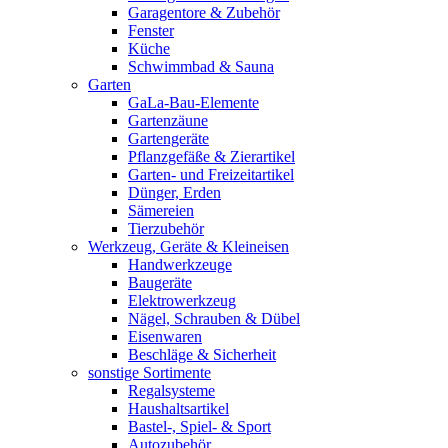
Garagentore & Zubehör
Fenster
Küche
Schwimmbad & Sauna
Garten
GaLa-Bau-Elemente
Gartenzäune
Gartengeräte
Pflanzgefäße & Zierartikel
Garten- und Freizeitartikel
Dünger, Erden
Sämereien
Tierzubehör
Werkzeug, Geräte & Kleineisen
Handwerkzeuge
Baugeräte
Elektrowerkzeug
Nägel, Schrauben & Dübel
Eisenwaren
Beschläge & Sicherheit
sonstige Sortimente
Regalsysteme
Haushaltsartikel
Bastel-, Spiel- & Sport
Autozubehör