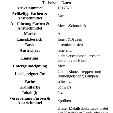
Technische Daten
Artikelnummer
1017529
Artikeltyp Farben &
Lack
Anstrichmittel
Ausführung Farben &
Metall-Schutzlack
Anstrichmittel
Marke
Alpina
Einsatzbereich
Innen & Außen
Basis
lösemittelbasiert
Anstrichart
lasierend
dicht verschlossen; trocken;
Lagerung
entfernt von Hitze
Untergrundeignung
Metall
Gartenzäune; Treppen- und
Ideal geeignet für
Balkongeländer; Lampen
Farbe
schwarz
Grundfarbe
Schwarz
Inhalt (l)
0,4 l
Verarbeitung Farben &
Sprühen
Anstrichmittel
Dieser Metallschutz-Lack bietet
den klassischen Look, nicht nur