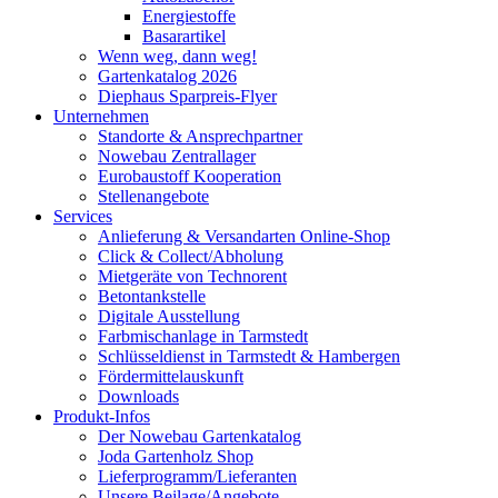
Energiestoffe
Basarartikel
Wenn weg, dann weg!
Gartenkatalog 2026
Diephaus Sparpreis-Flyer
Unternehmen
Standorte & Ansprechpartner
Nowebau Zentrallager
Eurobaustoff Kooperation
Stellenangebote
Services
Anlieferung & Versandarten Online-Shop
Click & Collect/Abholung
Mietgeräte von Technorent
Betontankstelle
Digitale Ausstellung
Farbmischanlage in Tarmstedt
Schlüsseldienst in Tarmstedt & Hambergen
Fördermittelauskunft
Downloads
Produkt-Infos
Der Nowebau Gartenkatalog
Joda Gartenholz Shop
Lieferprogramm/Lieferanten
Unsere Beilage/Angebote