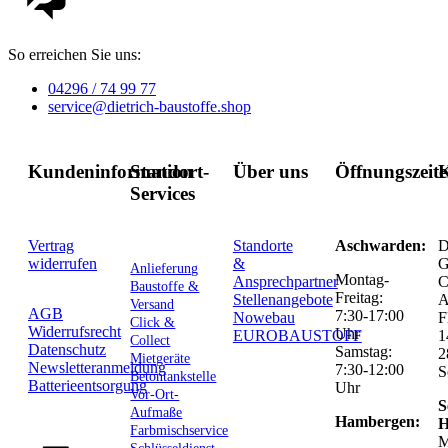
So erreichen Sie uns:
04296 / 74 99 77
service@dietrich-baustoffe.shop
Kundeninformation
Standort-
Über uns
Öffnungszeit
K
Services
Vertrag
Standorte
Aschwarden:
D
widerrufen
&
G
Anlieferung
Montag-
Ansprechpartner
C
Baustoffe &
Freitag:
Stellenangebote
Versand
AGB
7:30-17:00
Nowebau
F
Click &
Widerrufsrecht
Uhr
EUROBAUSTOFF
1
Collect
Datenschutz
Samstag:
2
Mietgeräte
Newsletteranmeldung
7:30-12:00
S
Betontankstelle
Batterieentsorgung
Uhr
Vor-Ort-
S
Aufmaße
Hambergen:
H
Farbmischservice
M