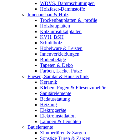
WDVS, Dämmschüttungen
Holzfaser-Dämmstoffe
Innenausbau & Holz
Trockenbauplatten & -profile
Holzbauplatten
Kalziumsilikatplatten
KVH, BSH
Schnittholz
Hobelware & Leisten
Innenverkleidungen
Bodenbeläge
Tapeten & Deko
Farben, Lacke, Putze
Fliesen, Sanitär & Haustechnik
Keramik
Kleben, Fugen & Fliesenzubehör
Sanitärelemente
Badausstattung
Heizung
Elektrogeräte
Elektroinstallation
Lampen & Leuchten
Bauelemente
Zimmertüren & Zargen
Sonstige Türen & Zargen