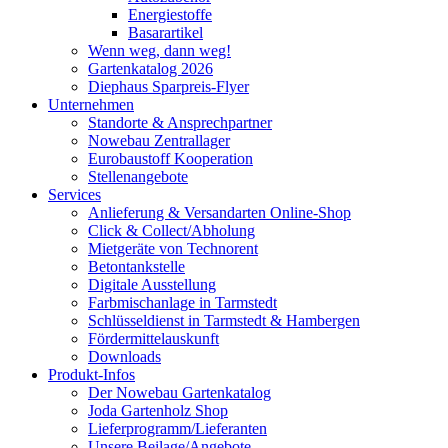
Energiestoffe
Basarartikel
Wenn weg, dann weg!
Gartenkatalog 2026
Diephaus Sparpreis-Flyer
Unternehmen
Standorte & Ansprechpartner
Nowebau Zentrallager
Eurobaustoff Kooperation
Stellenangebote
Services
Anlieferung & Versandarten Online-Shop
Click & Collect/Abholung
Mietgeräte von Technorent
Betontankstelle
Digitale Ausstellung
Farbmischanlage in Tarmstedt
Schlüsseldienst in Tarmstedt & Hambergen
Fördermittelauskunft
Downloads
Produkt-Infos
Der Nowebau Gartenkatalog
Joda Gartenholz Shop
Lieferprogramm/Lieferanten
Unsere Beilage/Angebote