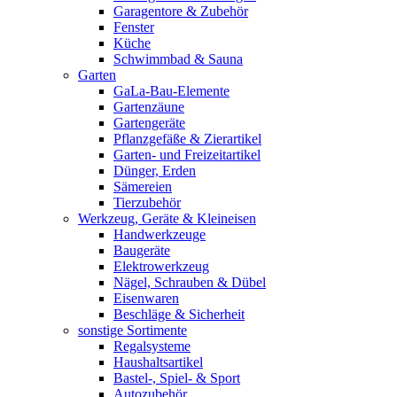
Garagentore & Zubehör
Fenster
Küche
Schwimmbad & Sauna
Garten
GaLa-Bau-Elemente
Gartenzäune
Gartengeräte
Pflanzgefäße & Zierartikel
Garten- und Freizeitartikel
Dünger, Erden
Sämereien
Tierzubehör
Werkzeug, Geräte & Kleineisen
Handwerkzeuge
Baugeräte
Elektrowerkzeug
Nägel, Schrauben & Dübel
Eisenwaren
Beschläge & Sicherheit
sonstige Sortimente
Regalsysteme
Haushaltsartikel
Bastel-, Spiel- & Sport
Autozubehör