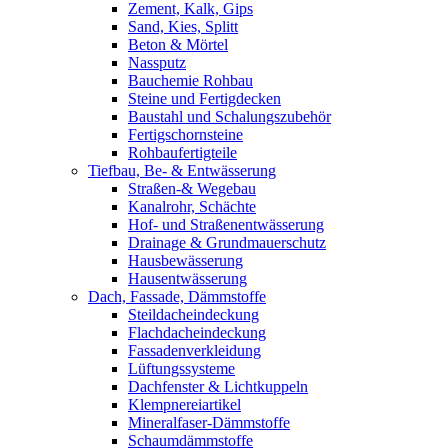
Zement, Kalk, Gips
Sand, Kies, Splitt
Beton & Mörtel
Nassputz
Bauchemie Rohbau
Steine und Fertigdecken
Baustahl und Schalungszubehör
Fertigschornsteine
Rohbaufertigteile
Tiefbau, Be- & Entwässerung
Straßen-& Wegebau
Kanalrohr, Schächte
Hof- und Straßenentwässerung
Drainage & Grundmauerschutz
Hausbewässerung
Hausentwässerung
Dach, Fassade, Dämmstoffe
Steildacheindeckung
Flachdacheindeckung
Fassadenverkleidung
Lüftungssysteme
Dachfenster & Lichtkuppeln
Klempnereiartikel
Mineralfaser-Dämmstoffe
Schaumdämmstoffe