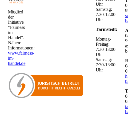
T
Uhr
0
Samstag:
9
Mitglied
7:30-12:00
s
der
Uhr
b
Initiative
"Fairness
Tarmstedt:
A
im
0
Handel".
Montag-
9
Nähere
Freitag:
a
Informationen:
7:30-18:00
b
www.fairness-
Uhr
im-
Samstag:
H
handel.de
7:30-13:00
0
Uhr
0
h
b
T
0
0
t
b