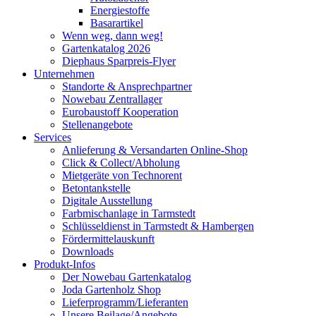
Energiestoffe
Basarartikel
Wenn weg, dann weg!
Gartenkatalog 2026
Diephaus Sparpreis-Flyer
Unternehmen
Standorte & Ansprechpartner
Nowebau Zentrallager
Eurobaustoff Kooperation
Stellenangebote
Services
Anlieferung & Versandarten Online-Shop
Click & Collect/Abholung
Mietgeräte von Technorent
Betontankstelle
Digitale Ausstellung
Farbmischanlage in Tarmstedt
Schlüsseldienst in Tarmstedt & Hambergen
Fördermittelauskunft
Downloads
Produkt-Infos
Der Nowebau Gartenkatalog
Joda Gartenholz Shop
Lieferprogramm/Lieferanten
Unsere Beilage/Angebote