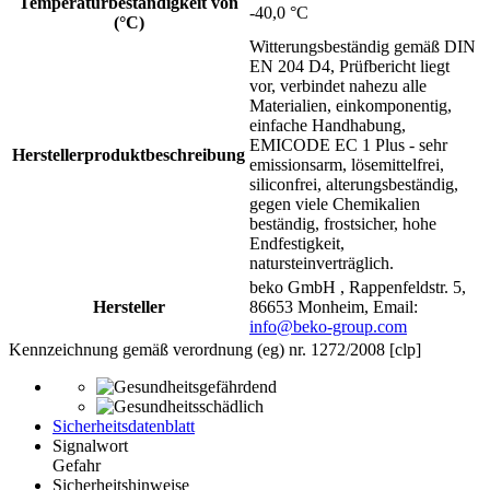
Temperaturbeständigkeit von
-40,0 °C
(°C)
Witterungsbeständig gemäß DIN
EN 204 D4, Prüfbericht liegt
vor, verbindet nahezu alle
Materialien, einkomponentig,
einfache Handhabung,
EMICODE EC 1 Plus - sehr
Herstellerproduktbeschreibung
emissionsarm, lösemittelfrei,
siliconfrei, alterungsbeständig,
gegen viele Chemikalien
beständig, frostsicher, hohe
Endfestigkeit,
natursteinverträglich.
beko GmbH , Rappenfeldstr. 5,
Hersteller
86653 Monheim, Email:
info@beko-group.com
Kennzeichnung gemäß verordnung (eg) nr. 1272/2008 [clp]
Sicherheitsdatenblatt
Signalwort
Gefahr
Sicherheitshinweise