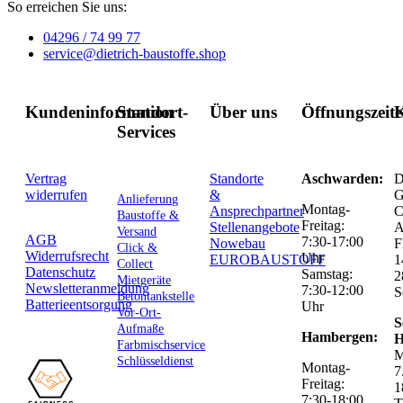
So erreichen Sie uns:
04296 / 74 99 77
service@dietrich-baustoffe.shop
Kundeninformation
Standort-
Über uns
Öffnungszeit
K
Services
Vertrag
Standorte
Aschwarden:
D
widerrufen
&
G
Anlieferung
Montag-
Ansprechpartner
C
Baustoffe &
Freitag:
Stellenangebote
Versand
AGB
7:30-17:00
Nowebau
F
Click &
Widerrufsrecht
Uhr
EUROBAUSTOFF
1
Collect
Datenschutz
Samstag:
2
Mietgeräte
Newsletteranmeldung
7:30-12:00
S
Betontankstelle
Batterieentsorgung
Uhr
Vor-Ort-
S
Aufmaße
Hambergen:
H
Farbmischservice
M
Schlüsseldienst
Montag-
7
Freitag:
1
7:30-18:00