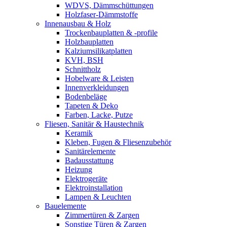
WDVS, Dämmschüttungen
Holzfaser-Dämmstoffe
Innenausbau & Holz
Trockenbauplatten & -profile
Holzbauplatten
Kalziumsilikatplatten
KVH, BSH
Schnittholz
Hobelware & Leisten
Innenverkleidungen
Bodenbeläge
Tapeten & Deko
Farben, Lacke, Putze
Fliesen, Sanitär & Haustechnik
Keramik
Kleben, Fugen & Fliesenzubehör
Sanitärelemente
Badausstattung
Heizung
Elektrogeräte
Elektroinstallation
Lampen & Leuchten
Bauelemente
Zimmertüren & Zargen
Sonstige Türen & Zargen