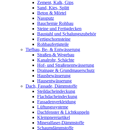
Zement, Kalk, Gips
Sand, Kies, Splitt
Beton & Mörtel
Nassputz
Bauchemie Rohbau
Steine und Fertigdecken
Baustahl und Schalungszubehör
Fertigschornsteine
Rohbaufertigteile
Tiefbau, Be- & Entwässerung
Straßen-& Wegebau
Kanalrohr, Schächte
Hof- und Straßenentwässerung
Drainage & Grundmauerschutz
Hausbewässerung
Hausentwässerung
Dach, Fassade, Dämmstoffe
Steildacheindeckung
Flachdacheindeckung
Fassadenverkleidung
Lüftungssysteme
Dachfenster & Lichtkuppeln
Klempnereiartikel
Mineralfaser-Dämmstoffe
Schaumdämmstoffe