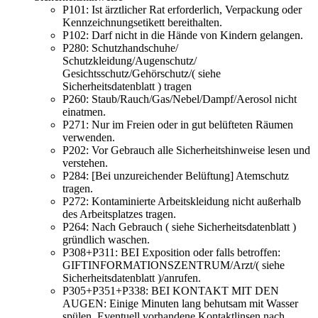
P101:
Ist ärztlicher Rat erforderlich, Verpackung oder
Kennzeichnungsetikett bereithalten.
P102:
Darf nicht in die Hände von Kindern gelangen.
P280:
Schutzhandschuhe/
Schutzkleidung/Augenschutz/
Gesichtsschutz/Gehörschutz/( siehe
Sicherheitsdatenblatt ) tragen
P260:
Staub/Rauch/Gas/Nebel/Dampf/Aerosol nicht
einatmen.
P271:
Nur im Freien oder in gut belüfteten Räumen
verwenden.
P202:
Vor Gebrauch alle Sicherheitshinweise lesen und
verstehen.
P284:
[Bei unzureichender Belüftung] Atemschutz
tragen.
P272:
Kontaminierte Arbeitskleidung nicht außerhalb
des Arbeitsplatzes tragen.
P264:
Nach Gebrauch ( siehe Sicherheitsdatenblatt )
gründlich waschen.
P308+P311:
BEI Exposition oder falls betroffen:
GIFTINFORMATIONSZENTRUM/Arzt/( siehe
Sicherheitsdatenblatt )/anrufen.
P305+P351+P338:
BEI KONTAKT MIT DEN
AUGEN: Einige Minuten lang behutsam mit Wasser
spülen. Eventuell vorhandene Kontaktlinsen nach