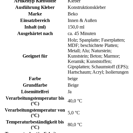
Artikeltyp Klebstoffe
Kleber
Ausführung Kleber
Konstruktionskleber
Marke
Beko
Einsatzbereich
Innen & Außen
Inhalt (ml)
150,0 ml
Ausgehärtet nach
ca. 45 Minuten
Holz; Spanplatte; Faserplatten;
MDF; beschichtete Platten;
Metall; Alu; Naturstein;
Geeignet für
Kunststein; Beton; Marmor;
Keramik; Kunststoffen;
Gipsplatten; Schaumstoff (EPS);
Hartschaum; Acryl; Isolierungen
Farbe
beige
Grundfarbe
Beige
Lösemittelfrei
Ja
Verarbeitungstemperatur bis
40,0 °C
(°C)
Verarbeitungstemperatur von
5,0 °C
(°C)
Temperaturbeständigkeit bis
80,0 °C
(°C)