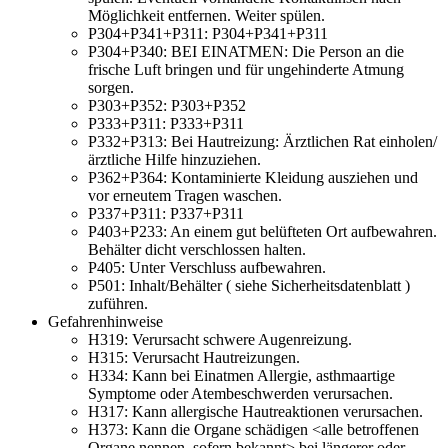
Möglichkeit entfernen. Weiter spülen.
P304+P341+P311:
P304+P341+P311
P304+P340:
BEI EINATMEN: Die Person an die
frische Luft bringen und für ungehinderte Atmung
sorgen.
P303+P352:
P303+P352
P333+P311:
P333+P311
P332+P313:
Bei Hautreizung: Ärztlichen Rat einholen/
ärztliche Hilfe hinzuziehen.
P362+P364:
Kontaminierte Kleidung ausziehen und
vor erneutem Tragen waschen.
P337+P311:
P337+P311
P403+P233:
An einem gut belüfteten Ort aufbewahren.
Behälter dicht verschlossen halten.
P405:
Unter Verschluss aufbewahren.
P501:
Inhalt/Behälter ( siehe Sicherheitsdatenblatt )
zuführen.
Gefahrenhinweise
H319:
Verursacht schwere Augenreizung.
H315:
Verursacht Hautreizungen.
H334:
Kann bei Einatmen Allergie, asthmaartige
Symptome oder Atembeschwerden verursachen.
H317:
Kann allergische Hautreaktionen verursachen.
H373:
Kann die Organe schädigen <alle betroffenen
Organe nennen, sofern bekannt> bei längerer oder