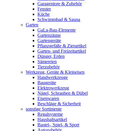
Garagentore & Zubehör
Fenster
Küche
Schwimmbad & Sauna
Garten
GaLa-Bau-Elemente
Gartenzäune
Gartengeräte
Pflanzgefäße & Zierartikel
Garten- und Freizeitartikel
Dünger, Erden
Sämereien
Tierzubehör
Werkzeug, Geräte & Kleineisen
Handwerkzeuge
Baugeräte
Elektrowerkzeug
Nägel, Schrauben & Dübel
Eisenwaren
Beschläge & Sicherheit
sonstige Sortimente
Regalsysteme
Haushaltsartikel
Bastel-, Spiel- & Sport
Autozubehör