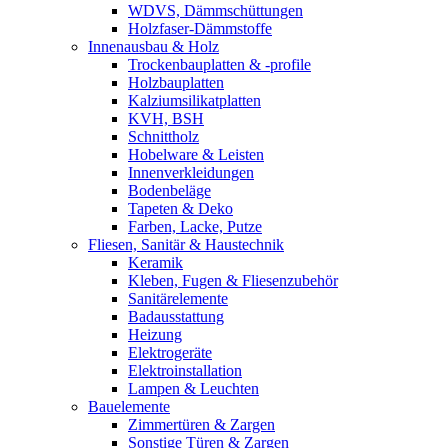
WDVS, Dämmschüttungen
Holzfaser-Dämmstoffe
Innenausbau & Holz
Trockenbauplatten & -profile
Holzbauplatten
Kalziumsilikatplatten
KVH, BSH
Schnittholz
Hobelware & Leisten
Innenverkleidungen
Bodenbeläge
Tapeten & Deko
Farben, Lacke, Putze
Fliesen, Sanitär & Haustechnik
Keramik
Kleben, Fugen & Fliesenzubehör
Sanitärelemente
Badausstattung
Heizung
Elektrogeräte
Elektroinstallation
Lampen & Leuchten
Bauelemente
Zimmertüren & Zargen
Sonstige Türen & Zargen