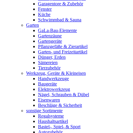
Garagentore & Zubehör
Fenster
Küche
Schwimmbad & Sauna
Garten
GaLa-Bau-Elemente
Gartenzäune
Gartengeräte
Pflanzgefäße & Zierartikel
Garten- und Freizeitartikel
Dünger, Erden
Sämereien
Tierzubehör
Werkzeug, Geräte & Kleineisen
Handwerkzeuge
Baugeräte
Elektrowerkzeug
Nägel, Schrauben & Dübel
Eisenwaren
Beschläge & Sicherheit
sonstige Sortimente
Regalsysteme
Haushaltsartikel
Bastel-, Spiel- & Sport
Autozubehör