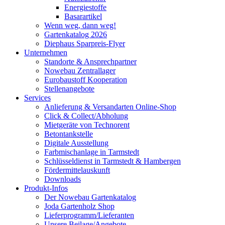
Energiestoffe
Basarartikel
Wenn weg, dann weg!
Gartenkatalog 2026
Diephaus Sparpreis-Flyer
Unternehmen
Standorte & Ansprechpartner
Nowebau Zentrallager
Eurobaustoff Kooperation
Stellenangebote
Services
Anlieferung & Versandarten Online-Shop
Click & Collect/Abholung
Mietgeräte von Technorent
Betontankstelle
Digitale Ausstellung
Farbmischanlage in Tarmstedt
Schlüsseldienst in Tarmstedt & Hambergen
Fördermittelauskunft
Downloads
Produkt-Infos
Der Nowebau Gartenkatalog
Joda Gartenholz Shop
Lieferprogramm/Lieferanten
Unsere Beilage/Angebote