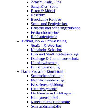
Zement, Kalk, Gips
Sand, Kies, Splitt
Beton & Mörtel
Nassputz
Bauchemie Rohbau
Steine und Fertigdecken
Baustahl und Schalungszubehör
Fertigschornsteine
Rohbaufertigteile
Tiefbau, Be- & Entwässerung
Straßen-& Wegebau
Kanalrohr, Schächte
Hof- und Straßenentwässerung
Drainage & Grundmauerschutz
Hausbewässerung
Hausentwässerung
Dach, Fassade, Dämmstoffe
Steildacheindeckung
Flachdacheindeckung
Fassadenverkleidung
Lüftungssysteme
Dachfenster & Lichtkuppeln
Klempnereiartikel
Mineralfaser-Dämmstoffe
Schaumdämmstoffe