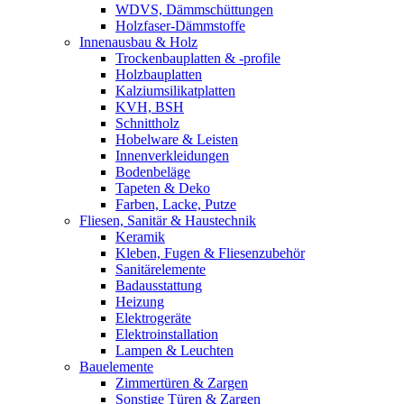
WDVS, Dämmschüttungen
Holzfaser-Dämmstoffe
Innenausbau & Holz
Trockenbauplatten & -profile
Holzbauplatten
Kalziumsilikatplatten
KVH, BSH
Schnittholz
Hobelware & Leisten
Innenverkleidungen
Bodenbeläge
Tapeten & Deko
Farben, Lacke, Putze
Fliesen, Sanitär & Haustechnik
Keramik
Kleben, Fugen & Fliesenzubehör
Sanitärelemente
Badausstattung
Heizung
Elektrogeräte
Elektroinstallation
Lampen & Leuchten
Bauelemente
Zimmertüren & Zargen
Sonstige Türen & Zargen