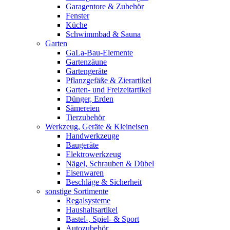
Garagentore & Zubehör
Fenster
Küche
Schwimmbad & Sauna
Garten
GaLa-Bau-Elemente
Gartenzäune
Gartengeräte
Pflanzgefäße & Zierartikel
Garten- und Freizeitartikel
Dünger, Erden
Sämereien
Tierzubehör
Werkzeug, Geräte & Kleineisen
Handwerkzeuge
Baugeräte
Elektrowerkzeug
Nägel, Schrauben & Dübel
Eisenwaren
Beschläge & Sicherheit
sonstige Sortimente
Regalsysteme
Haushaltsartikel
Bastel-, Spiel- & Sport
Autozubehör