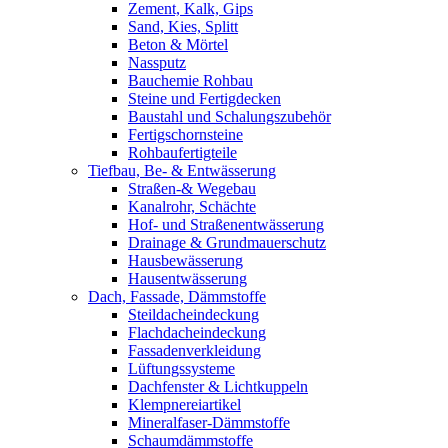
Zement, Kalk, Gips
Sand, Kies, Splitt
Beton & Mörtel
Nassputz
Bauchemie Rohbau
Steine und Fertigdecken
Baustahl und Schalungszubehör
Fertigschornsteine
Rohbaufertigteile
Tiefbau, Be- & Entwässerung
Straßen-& Wegebau
Kanalrohr, Schächte
Hof- und Straßenentwässerung
Drainage & Grundmauerschutz
Hausbewässerung
Hausentwässerung
Dach, Fassade, Dämmstoffe
Steildacheindeckung
Flachdacheindeckung
Fassadenverkleidung
Lüftungssysteme
Dachfenster & Lichtkuppeln
Klempnereiartikel
Mineralfaser-Dämmstoffe
Schaumdämmstoffe