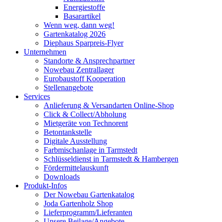
Energiestoffe
Basarartikel
Wenn weg, dann weg!
Gartenkatalog 2026
Diephaus Sparpreis-Flyer
Unternehmen
Standorte & Ansprechpartner
Nowebau Zentrallager
Eurobaustoff Kooperation
Stellenangebote
Services
Anlieferung & Versandarten Online-Shop
Click & Collect/Abholung
Mietgeräte von Technorent
Betontankstelle
Digitale Ausstellung
Farbmischanlage in Tarmstedt
Schlüsseldienst in Tarmstedt & Hambergen
Fördermittelauskunft
Downloads
Produkt-Infos
Der Nowebau Gartenkatalog
Joda Gartenholz Shop
Lieferprogramm/Lieferanten
Unsere Beilage/Angebote