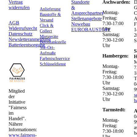
Vertrag
Standorte
Aschwarden:
D
widerrufen
&
G
Anlieferung
Montag-
Ansprechpartner
C
Baustoffe &
Freitag:
Stellenangebote
Versand
AGB
7:30-17:00
Nowebau
F
Click &
Widerrufsrecht
Uhr
EUROBAUSTOFF
1
Collect
Datenschutz
Samstag:
2
Mietgeräte
Newsletteranmeldung
7:30-12:00
S
Betontankstelle
Batterieentsorgung
Uhr
Vor-Ort-
S
Aufmaße
Hambergen:
H
Farbmischservice
M
Schlüsseldienst
Montag-
7
Freitag:
1
7:30-18:00
T
Uhr
0
Samstag:
9
Mitglied
7:30-12:00
s
der
Uhr
b
Initiative
"Fairness
Tarmstedt:
A
im
0
Handel".
Montag-
9
Nähere
Freitag:
a
Informationen:
7:30-18:00
b
www.fairness-
Uhr