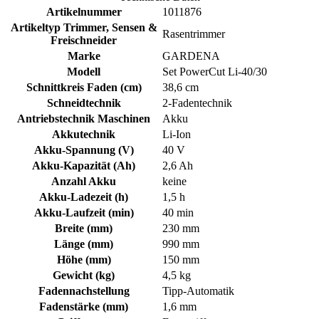
Artikelnummer
1011876
Artikeltyp Trimmer, Sensen &
Rasentrimmer
Freischneider
Marke
GARDENA
Modell
Set PowerCut Li-40/30
Schnittkreis Faden (cm)
38,6 cm
Schneidtechnik
2-Fadentechnik
Antriebstechnik Maschinen
Akku
Akkutechnik
Li-Ion
Akku-Spannung (V)
40 V
Akku-Kapazität (Ah)
2,6 Ah
Anzahl Akku
keine
Akku-Ladezeit (h)
1,5 h
Akku-Laufzeit (min)
40 min
Breite (mm)
230 mm
Länge (mm)
990 mm
Höhe (mm)
150 mm
Gewicht (kg)
4,5 kg
Fadennachstellung
Tipp-Automatik
Fadenstärke (mm)
1,6 mm