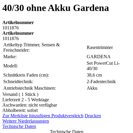
40/30 ohne Akku Gardena
Artikelnummer
1011876
Artikelnummer
1011876
Artikeltyp Trimmer, Sensen &
Rasentrimmer
Freischneider:
Marke:
GARDENA
Set PowerCut Li-
Modell:
40/30
Schnittkreis Faden (cm):
38,6 cm
Schneidtechnik:
2-Fadentechnik
Antriebstechnik Maschinen:
Akku
Versand ( 1 Stück )
Lieferzeit 2 - 5 Werktage
Aschwarden: nicht verfügbar
Abholbereit: sofort
Zur Merkliste hinzufügen
Produktvergleich
Drucken
Weitere Niederlassungen
Technische Daten
Technische Daten