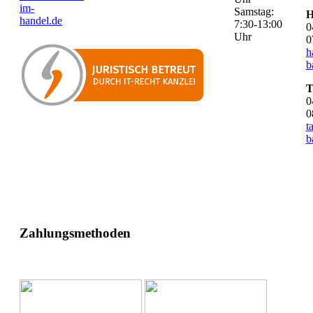
im-
Samstag:
H
handel.de
7:30-13:00
0
Uhr
0
h
b
T
0
0
t
b
Zahlungsmethoden