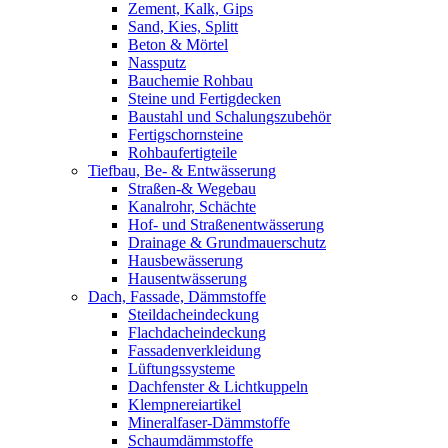
Zement, Kalk, Gips
Sand, Kies, Splitt
Beton & Mörtel
Nassputz
Bauchemie Rohbau
Steine und Fertigdecken
Baustahl und Schalungszubehör
Fertigschornsteine
Rohbaufertigteile
Tiefbau, Be- & Entwässerung
Straßen-& Wegebau
Kanalrohr, Schächte
Hof- und Straßenentwässerung
Drainage & Grundmauerschutz
Hausbewässerung
Hausentwässerung
Dach, Fassade, Dämmstoffe
Steildacheindeckung
Flachdacheindeckung
Fassadenverkleidung
Lüftungssysteme
Dachfenster & Lichtkuppeln
Klempnereiartikel
Mineralfaser-Dämmstoffe
Schaumdämmstoffe