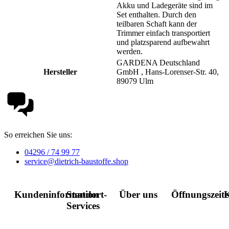
Akku und Ladegeräte sind im
Set enthalten. Durch den
teilbaren Schaft kann der
Trimmer einfach transportiert
und platzsparend aufbewahrt
werden.
GARDENA Deutschland
Hersteller
GmbH , Hans-Lorenser-Str. 40,
89079 Ulm
So erreichen Sie uns:
04296 / 74 99 77
service@dietrich-baustoffe.shop
Kundeninformation
Standort-
Über uns
Öffnungszeit
K
Services