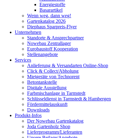
Energiestoffe
Basarartikel
Wenn weg, dann weg!
Gartenkatalog 2026
Diephaus Sparpreis-Flyer
Unternehmen
Standorte & Ansprechpartner
Nowebau Zentrallager
Eurobaustoff Kooperation
Stellenangebote
Services
Anlieferung & Versandarten Online-Shop
Click & Collect/Abholung
Mietgeräte von Technorent
Betontankstelle
Digitale Ausstellung
Farbmischanlage in Tarmstedt
Schlüsseldienst in Tarmstedt & Hambergen
Fördermittelauskunft
Downloads
Produkt-Infos
Der Nowebau Gartenkatalog
Joda Gartenholz Shop
Lieferprogramm/Lieferanten
Unsere Beilage/Angebote