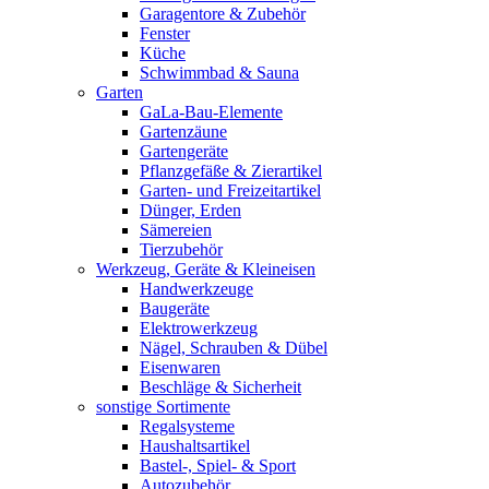
Garagentore & Zubehör
Fenster
Küche
Schwimmbad & Sauna
Garten
GaLa-Bau-Elemente
Gartenzäune
Gartengeräte
Pflanzgefäße & Zierartikel
Garten- und Freizeitartikel
Dünger, Erden
Sämereien
Tierzubehör
Werkzeug, Geräte & Kleineisen
Handwerkzeuge
Baugeräte
Elektrowerkzeug
Nägel, Schrauben & Dübel
Eisenwaren
Beschläge & Sicherheit
sonstige Sortimente
Regalsysteme
Haushaltsartikel
Bastel-, Spiel- & Sport
Autozubehör