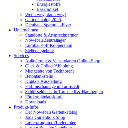
Energiestoffe
Basarartikel
Wenn weg, dann weg!
Gartenkatalog 2026
Diephaus Sparpreis-Flyer
Unternehmen
Standorte & Ansprechpartner
Nowebau Zentrallager
Eurobaustoff Kooperation
Stellenangebote
Services
Anlieferung & Versandarten Online-Shop
Click & Collect/Abholung
Mietgeräte von Technorent
Betontankstelle
Digitale Ausstellung
Farbmischanlage in Tarmstedt
Schlüsseldienst in Tarmstedt & Hambergen
Fördermittelauskunft
Downloads
Produkt-Infos
Der Nowebau Gartenkatalog
Joda Gartenholz Shop
Lieferprogramm/Lieferanten
Unsere Beilage/Angebote