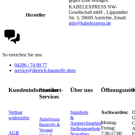
gegen Erde betragen.
KABELEXPRESS NW-
Gesellschaft mbH , Lippstädter
Hersteller
Str. 3, 59609 Anröchte, Email:
info@kabelexpress.de
So erreichen Sie uns:
04296 / 74 99 77
service@dietrich-baustoffe.shop
Kundeninformation
Standort-
Über uns
Öffnungszeit
K
Services
Vertrag
Standorte
Aschwarden:
D
widerrufen
&
G
Anlieferung
Montag-
Ansprechpartner
C
Baustoffe &
Freitag:
Stellenangebote
Versand
AGB
7:30-17:00
Nowebau
F