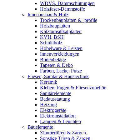
WDVS, Dämmschüttungen
Holzfaser-Dämmstoffe
Innenausbau & Holz
Trockenbauplatten & -profile
Holzbauplatten
Kalziumsilikatplatten
KVH, BSH
Schnittholz
Hobelware & Leisten
Innenverkleidungen
Bodenbeläge
Tapeten & Deko
Farben, Lacke, Putze
Fliesen, Sanitär & Haustechnik
Keramik
Kleben, Fugen & Fliesenzubehör
Sanitärelemente
Badausstattung
Heizung
Elektrogeräte
Elektroinstallation
Lampen & Leuchten
Bauelemente
Zimmertüren & Zargen
Sonstige Türen & Zargen