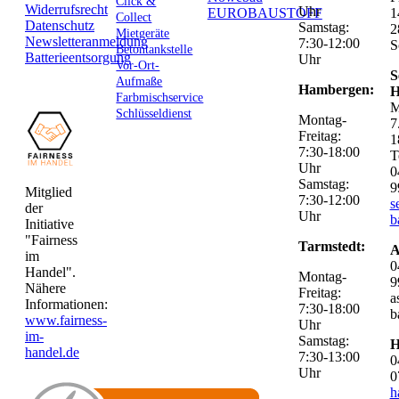
Click &
Widerrufsrecht
Uhr
EUROBAUSTOFF
1
Collect
Datenschutz
Samstag:
2
Mietgeräte
Newsletteranmeldung
7:30-12:00
S
Betontankstelle
Batterieentsorgung
Uhr
Vor-Ort-
S
Aufmaße
Hambergen:
H
Farbmischservice
M
Schlüsseldienst
Montag-
7
Freitag:
1
7:30-18:00
T
Uhr
0
Samstag:
9
Mitglied
7:30-12:00
s
der
Uhr
b
Initiative
"Fairness
Tarmstedt:
A
im
0
Handel".
Montag-
9
Nähere
Freitag:
a
Informationen:
7:30-18:00
b
www.fairness-
Uhr
im-
Samstag:
H
handel.de
7:30-13:00
0
Uhr
0
h