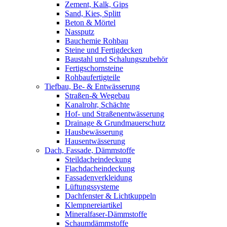
Zement, Kalk, Gips
Sand, Kies, Splitt
Beton & Mörtel
Nassputz
Bauchemie Rohbau
Steine und Fertigdecken
Baustahl und Schalungszubehör
Fertigschornsteine
Rohbaufertigteile
Tiefbau, Be- & Entwässerung
Straßen-& Wegebau
Kanalrohr, Schächte
Hof- und Straßenentwässerung
Drainage & Grundmauerschutz
Hausbewässerung
Hausentwässerung
Dach, Fassade, Dämmstoffe
Steildacheindeckung
Flachdacheindeckung
Fassadenverkleidung
Lüftungssysteme
Dachfenster & Lichtkuppeln
Klempnereiartikel
Mineralfaser-Dämmstoffe
Schaumdämmstoffe