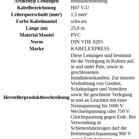
Artikeltyp Leitungen
Installationsleitung
Kabelbezeichnung
H07 V-U
Leiterquerschnitt (mm²)
1,5 mm²
Farbe Kabelmantel
schwarz
Länge (m)
25,0 m
Material Mantel
PVC
Norm
DIN VDE 0293
Marke
KABELEXPRESS
Diese Leitungen sind bestimmt
für die Verlegung in Rohren auf,
in und unter Putz, sowie in
geschlossenen
Installationskanälen. Zur inneren
Verdrahtung von Geräten,
Schaltanlagen und Verteilern
sowie für geschützte Verlegung
Herstellerproduktbeschreibung
in und an Leuchten mit einer
Nennspannung bis 1000 V
Wechselspannung oder 750 V
Gleichspannung gegen Erde. Bei
Verwendung in
Schienenfahrzeugen darf die
Betriebsgleichspannung 900 V