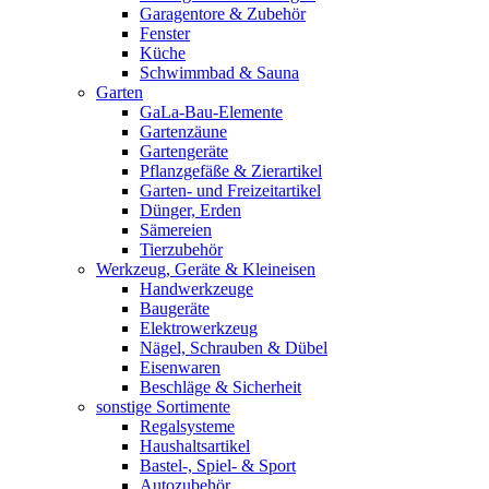
Garagentore & Zubehör
Fenster
Küche
Schwimmbad & Sauna
Garten
GaLa-Bau-Elemente
Gartenzäune
Gartengeräte
Pflanzgefäße & Zierartikel
Garten- und Freizeitartikel
Dünger, Erden
Sämereien
Tierzubehör
Werkzeug, Geräte & Kleineisen
Handwerkzeuge
Baugeräte
Elektrowerkzeug
Nägel, Schrauben & Dübel
Eisenwaren
Beschläge & Sicherheit
sonstige Sortimente
Regalsysteme
Haushaltsartikel
Bastel-, Spiel- & Sport
Autozubehör