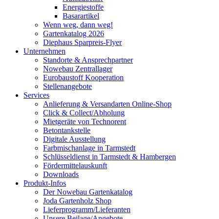
Energiestoffe
Basarartikel
Wenn weg, dann weg!
Gartenkatalog 2026
Diephaus Sparpreis-Flyer
Unternehmen
Standorte & Ansprechpartner
Nowebau Zentrallager
Eurobaustoff Kooperation
Stellenangebote
Services
Anlieferung & Versandarten Online-Shop
Click & Collect/Abholung
Mietgeräte von Technorent
Betontankstelle
Digitale Ausstellung
Farbmischanlage in Tarmstedt
Schlüsseldienst in Tarmstedt & Hambergen
Fördermittelauskunft
Downloads
Produkt-Infos
Der Nowebau Gartenkatalog
Joda Gartenholz Shop
Lieferprogramm/Lieferanten
Unsere Beilage/Angebote