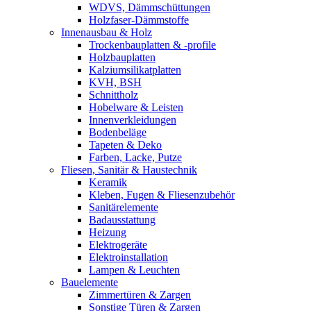
WDVS, Dämmschüttungen
Holzfaser-Dämmstoffe
Innenausbau & Holz
Trockenbauplatten & -profile
Holzbauplatten
Kalziumsilikatplatten
KVH, BSH
Schnittholz
Hobelware & Leisten
Innenverkleidungen
Bodenbeläge
Tapeten & Deko
Farben, Lacke, Putze
Fliesen, Sanitär & Haustechnik
Keramik
Kleben, Fugen & Fliesenzubehör
Sanitärelemente
Badausstattung
Heizung
Elektrogeräte
Elektroinstallation
Lampen & Leuchten
Bauelemente
Zimmertüren & Zargen
Sonstige Türen & Zargen