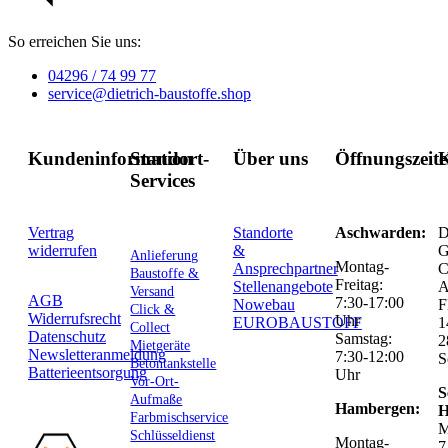
So erreichen Sie uns:
04296 / 74 99 77
service@dietrich-baustoffe.shop
Kundeninformation
Standort-
Über uns
Öffnungszeit
K
Services
Vertrag
Standorte
Aschwarden:
D
widerrufen
&
G
Anlieferung
Montag-
Ansprechpartner
C
Baustoffe &
Freitag:
Stellenangebote
Versand
AGB
7:30-17:00
Nowebau
F
Click &
Widerrufsrecht
Uhr
EUROBAUSTOFF
1
Collect
Datenschutz
Samstag:
2
Mietgeräte
Newsletteranmeldung
7:30-12:00
S
Betontankstelle
Batterieentsorgung
Uhr
Vor-Ort-
S
Aufmaße
Hambergen:
H
Farbmischservice
M
Schlüsseldienst
Montag-
7