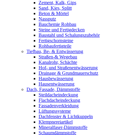
Zement, Kalk, Gips
Sand, Kies, Splitt
Beton & Mörtel
Nassputz
Bauchemie Rohbau
Steine und Fertigdecken
Baustahl und Schalungszubehör
Fertigschornsteine
Rohbaufertigteile
Tiefbau, Be- & Entwässerung
Straßen-& Wegebau
Kanalrohr, Schächte
Hof- und Straßenentwässerung
Drainage & Grundmauerschutz
Hausbewässerung
Hausentwässerung
Dach, Fassade, Dämmstoffe
Steildacheindeckung
Flachdacheindeckung
Fassadenverkleidung
Lüftungssysteme
Dachfenster & Lichtkuppeln
Klempnereiartikel
Mineralfaser-Dämmstoffe
Schaumdämmstoffe