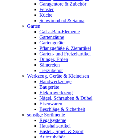
Garagentore & Zubehör
Fenster
Küche
Schwimmbad & Sauna
Garten
GaLa-Bau-Elemente
Gartenzäune
Gartengeräte
Pflanzgefäße & Zierartikel
Garten- und Freizeitartikel
Dünger, Erden
Sämereien
Tierzubehör
Werkzeug, Geräte & Kleineisen
Handwerkzeuge
Baugeräte
Elektrowerkzeug
Nägel, Schrauben & Dübel
Eisenwaren
Beschläge & Sicherheit
sonstige Sortimente
Regalsysteme
Haushaltsartikel
Bastel-, Spiel- & Sport
Autozubehör