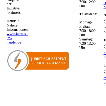
7:30-12:00
s
der
Uhr
b
Initiative
"Fairness
Tarmstedt:
A
im
0
Handel".
Montag-
9
Nähere
Freitag:
a
Informationen:
7:30-18:00
b
www.fairness-
Uhr
im-
Samstag:
H
handel.de
7:30-13:00
0
Uhr
0
h
b
T
0
0
t
b