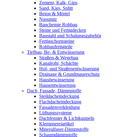
Zement, Kalk, Gips
Sand, Kies, Splitt
Beton & Mörtel
Nassputz
Bauchemie Rohbau
Steine und Fertigdecken
Baustahl und Schalungszubehör
Fertigschornsteine
Rohbaufertigteile
Tiefbau, Be- & Entwässerung
Straßen-& Wegebau
Kanalrohr, Schächte
Hof- und Straßenentwässerung
Drainage & Grundmauerschutz
Hausbewässerung
Hausentwässerung
Dach, Fassade, Dämmstoffe
Steildacheindeckung
Flachdacheindeckung
Fassadenverkleidung
Lüftungssysteme
Dachfenster & Lichtkuppeln
Klempnereiartikel
Mineralfaser-Dämmstoffe
Schaumdämmstoffe