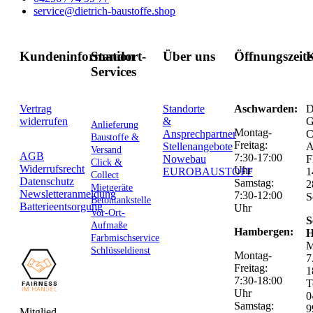
service@dietrich-baustoffe.shop
Kundeninformation
Standort-
Über uns
Öffnungszeit
K
Services
Vertrag
Standorte
Aschwarden:
D
widerrufen
&
G
Anlieferung
Montag-
Ansprechpartner
C
Baustoffe &
Freitag:
Stellenangebote
Versand
AGB
7:30-17:00
Nowebau
F
Click &
Widerrufsrecht
Uhr
EUROBAUSTOFF
1
Collect
Datenschutz
Samstag:
2
Mietgeräte
Newsletteranmeldung
7:30-12:00
S
Betontankstelle
Batterieentsorgung
Uhr
Vor-Ort-
S
Aufmaße
Hambergen:
H
Farbmischservice
M
Schlüsseldienst
Montag-
7
Freitag:
1
7:30-18:00
T
Uhr
0
Samstag:
9
Mitglied