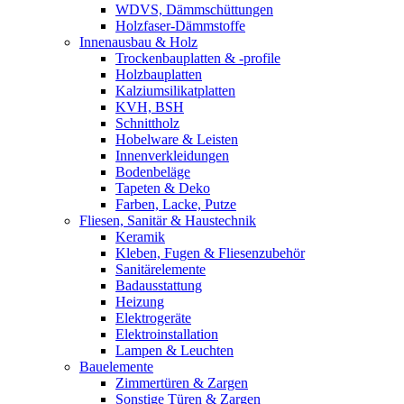
WDVS, Dämmschüttungen
Holzfaser-Dämmstoffe
Innenausbau & Holz
Trockenbauplatten & -profile
Holzbauplatten
Kalziumsilikatplatten
KVH, BSH
Schnittholz
Hobelware & Leisten
Innenverkleidungen
Bodenbeläge
Tapeten & Deko
Farben, Lacke, Putze
Fliesen, Sanitär & Haustechnik
Keramik
Kleben, Fugen & Fliesenzubehör
Sanitärelemente
Badausstattung
Heizung
Elektrogeräte
Elektroinstallation
Lampen & Leuchten
Bauelemente
Zimmertüren & Zargen
Sonstige Türen & Zargen