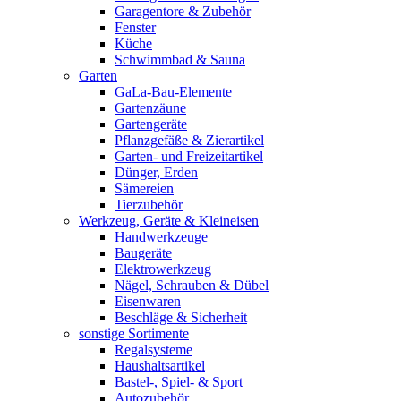
Garagentore & Zubehör
Fenster
Küche
Schwimmbad & Sauna
Garten
GaLa-Bau-Elemente
Gartenzäune
Gartengeräte
Pflanzgefäße & Zierartikel
Garten- und Freizeitartikel
Dünger, Erden
Sämereien
Tierzubehör
Werkzeug, Geräte & Kleineisen
Handwerkzeuge
Baugeräte
Elektrowerkzeug
Nägel, Schrauben & Dübel
Eisenwaren
Beschläge & Sicherheit
sonstige Sortimente
Regalsysteme
Haushaltsartikel
Bastel-, Spiel- & Sport
Autozubehör