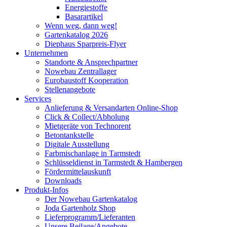
Energiestoffe
Basarartikel
Wenn weg, dann weg!
Gartenkatalog 2026
Diephaus Sparpreis-Flyer
Unternehmen
Standorte & Ansprechpartner
Nowebau Zentrallager
Eurobaustoff Kooperation
Stellenangebote
Services
Anlieferung & Versandarten Online-Shop
Click & Collect/Abholung
Mietgeräte von Technorent
Betontankstelle
Digitale Ausstellung
Farbmischanlage in Tarmstedt
Schlüsseldienst in Tarmstedt & Hambergen
Fördermittelauskunft
Downloads
Produkt-Infos
Der Nowebau Gartenkatalog
Joda Gartenholz Shop
Lieferprogramm/Lieferanten
Unsere Beilage/Angebote