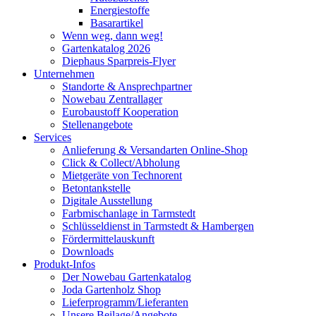
Energiestoffe
Basarartikel
Wenn weg, dann weg!
Gartenkatalog 2026
Diephaus Sparpreis-Flyer
Unternehmen
Standorte & Ansprechpartner
Nowebau Zentrallager
Eurobaustoff Kooperation
Stellenangebote
Services
Anlieferung & Versandarten Online-Shop
Click & Collect/Abholung
Mietgeräte von Technorent
Betontankstelle
Digitale Ausstellung
Farbmischanlage in Tarmstedt
Schlüsseldienst in Tarmstedt & Hambergen
Fördermittelauskunft
Downloads
Produkt-Infos
Der Nowebau Gartenkatalog
Joda Gartenholz Shop
Lieferprogramm/Lieferanten
Unsere Beilage/Angebote