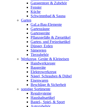
Garagentore & Zubehör
Fenster
Küche
Schwimmbad & Sauna
Garten
GaLa-Bau-Elemente
Gartenzäune
Gartengeräte
Pflanzgefäße & Zierartikel
Garten- und Freizeitartikel
Dünger, Erden
Sämereien
Tierzubehör
Werkzeug, Geräte & Kleineisen
Handwerkzeuge
Baugeräte
Elektrowerkzeug
Nägel, Schrauben & Dübel
Eisenwaren
Beschläge & Sicherheit
sonstige Sortimente
Regalsysteme
Haushaltsartikel
Bastel-, Spiel- & Sport
Autozubehör