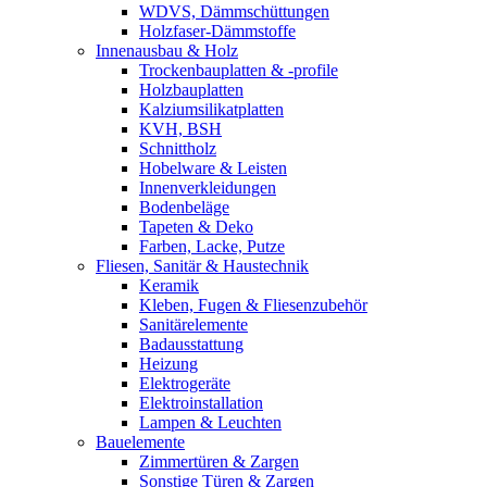
WDVS, Dämmschüttungen
Holzfaser-Dämmstoffe
Innenausbau & Holz
Trockenbauplatten & -profile
Holzbauplatten
Kalziumsilikatplatten
KVH, BSH
Schnittholz
Hobelware & Leisten
Innenverkleidungen
Bodenbeläge
Tapeten & Deko
Farben, Lacke, Putze
Fliesen, Sanitär & Haustechnik
Keramik
Kleben, Fugen & Fliesenzubehör
Sanitärelemente
Badausstattung
Heizung
Elektrogeräte
Elektroinstallation
Lampen & Leuchten
Bauelemente
Zimmertüren & Zargen
Sonstige Türen & Zargen