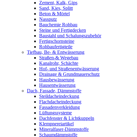
Zement, Kalk, Gips
Sand, Kies, Splitt
Beton & Mörtel
Nassputz
Bauchemie Rohbau
Steine und Fertigdecken
Baustahl und Schalungszubehör
Fertigschornsteine
Rohbaufertigteile
Tiefbau, Be- & Entwässerung
Straßen-& Wegebau
Kanalrohr, Schächte
Hof- und Straßenentwässerung
Drainage & Grundmauerschutz
Hausbewässerung
Hausentwässerung
Dach, Fassade, Dämmstoffe
Steildacheindeckung
Flachdacheindeckung
Fassadenverkleidung
Lüftungssysteme
Dachfenster & Lichtkuppeln
Klempnereiartikel
Mineralfaser-Dämmstoffe
Schaumdämmstoffe