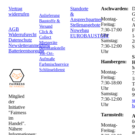
Vertrag
Standorte
Aschwarden:
D
widerrufen
&
G
Anlieferung
Montag-
Ansprechpartner
C
Baustoffe &
Freitag:
Stellenangebote
Versand
AGB
7:30-17:00
Nowebau
F
Click &
Widerrufsrecht
Uhr
EUROBAUSTOFF
1
Collect
Datenschutz
Samstag:
2
Mietgeräte
Newsletteranmeldung
7:30-12:00
S
Betontankstelle
Batterieentsorgung
Uhr
Vor-Ort-
S
Aufmaße
Hambergen:
H
Farbmischservice
M
Schlüsseldienst
Montag-
7
Freitag:
1
7:30-18:00
T
Uhr
0
Samstag:
9
Mitglied
7:30-12:00
s
der
Uhr
b
Initiative
"Fairness
Tarmstedt:
A
im
0
Handel".
Montag-
9
Nähere
Freitag:
a
Informationen: