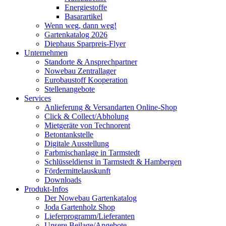
Energiestoffe
Basarartikel
Wenn weg, dann weg!
Gartenkatalog 2026
Diephaus Sparpreis-Flyer
Unternehmen
Standorte & Ansprechpartner
Nowebau Zentrallager
Eurobaustoff Kooperation
Stellenangebote
Services
Anlieferung & Versandarten Online-Shop
Click & Collect/Abholung
Mietgeräte von Technorent
Betontankstelle
Digitale Ausstellung
Farbmischanlage in Tarmstedt
Schlüsseldienst in Tarmstedt & Hambergen
Fördermittelauskunft
Downloads
Produkt-Infos
Der Nowebau Gartenkatalog
Joda Gartenholz Shop
Lieferprogramm/Lieferanten
Unsere Beilage/Angebote