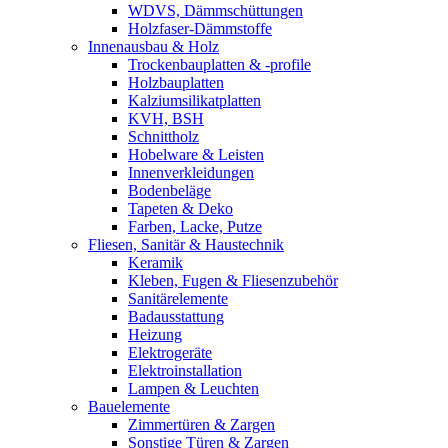
WDVS, Dämmschüttungen
Holzfaser-Dämmstoffe
Innenausbau & Holz
Trockenbauplatten & -profile
Holzbauplatten
Kalziumsilikatplatten
KVH, BSH
Schnittholz
Hobelware & Leisten
Innenverkleidungen
Bodenbeläge
Tapeten & Deko
Farben, Lacke, Putze
Fliesen, Sanitär & Haustechnik
Keramik
Kleben, Fugen & Fliesenzubehör
Sanitärelemente
Badausstattung
Heizung
Elektrogeräte
Elektroinstallation
Lampen & Leuchten
Bauelemente
Zimmertüren & Zargen
Sonstige Türen & Zargen