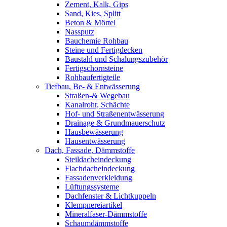
Zement, Kalk, Gips
Sand, Kies, Splitt
Beton & Mörtel
Nassputz
Bauchemie Rohbau
Steine und Fertigdecken
Baustahl und Schalungszubehör
Fertigschornsteine
Rohbaufertigteile
Tiefbau, Be- & Entwässerung
Straßen-& Wegebau
Kanalrohr, Schächte
Hof- und Straßenentwässerung
Drainage & Grundmauerschutz
Hausbewässerung
Hausentwässerung
Dach, Fassade, Dämmstoffe
Steildacheindeckung
Flachdacheindeckung
Fassadenverkleidung
Lüftungssysteme
Dachfenster & Lichtkuppeln
Klempnereiartikel
Mineralfaser-Dämmstoffe
Schaumdämmstoffe