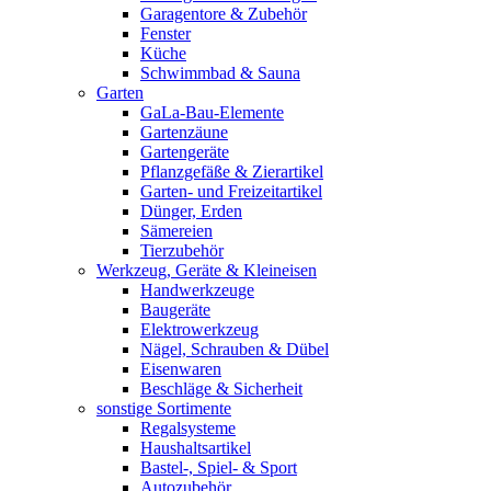
Garagentore & Zubehör
Fenster
Küche
Schwimmbad & Sauna
Garten
GaLa-Bau-Elemente
Gartenzäune
Gartengeräte
Pflanzgefäße & Zierartikel
Garten- und Freizeitartikel
Dünger, Erden
Sämereien
Tierzubehör
Werkzeug, Geräte & Kleineisen
Handwerkzeuge
Baugeräte
Elektrowerkzeug
Nägel, Schrauben & Dübel
Eisenwaren
Beschläge & Sicherheit
sonstige Sortimente
Regalsysteme
Haushaltsartikel
Bastel-, Spiel- & Sport
Autozubehör