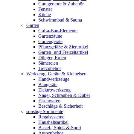
Garagentore & Zubehör
Fenster
Küche
Schwimmbad & Sauna
Garten
GaLa-Bau-Elemente
Gartenzäune
Gartengeräte
Pflanzgefäße & Zierartikel
Garten- und Freizeitartikel
Dünger, Erden
Sämereien
Tierzubehör
Werkzeug, Geräte & Kleineisen
Handwerkzeuge
Baugeräte
Elektrowerkzeug
Nägel, Schrauben & Dübel
Eisenwaren
Beschläge & Sicherheit
sonstige Sortimente
Regalsysteme
Haushaltsartikel
Bastel-, Spiel- & Sport
Autozubehör