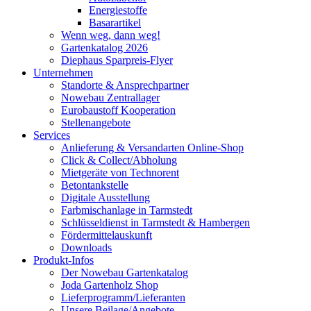
Energiestoffe
Basarartikel
Wenn weg, dann weg!
Gartenkatalog 2026
Diephaus Sparpreis-Flyer
Unternehmen
Standorte & Ansprechpartner
Nowebau Zentrallager
Eurobaustoff Kooperation
Stellenangebote
Services
Anlieferung & Versandarten Online-Shop
Click & Collect/Abholung
Mietgeräte von Technorent
Betontankstelle
Digitale Ausstellung
Farbmischanlage in Tarmstedt
Schlüsseldienst in Tarmstedt & Hambergen
Fördermittelauskunft
Downloads
Produkt-Infos
Der Nowebau Gartenkatalog
Joda Gartenholz Shop
Lieferprogramm/Lieferanten
Unsere Beilage/Angebote