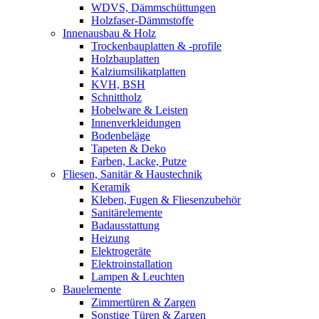
WDVS, Dämmschüttungen
Holzfaser-Dämmstoffe
Innenausbau & Holz
Trockenbauplatten & -profile
Holzbauplatten
Kalziumsilikatplatten
KVH, BSH
Schnittholz
Hobelware & Leisten
Innenverkleidungen
Bodenbeläge
Tapeten & Deko
Farben, Lacke, Putze
Fliesen, Sanitär & Haustechnik
Keramik
Kleben, Fugen & Fliesenzubehör
Sanitärelemente
Badausstattung
Heizung
Elektrogeräte
Elektroinstallation
Lampen & Leuchten
Bauelemente
Zimmertüren & Zargen
Sonstige Türen & Zargen