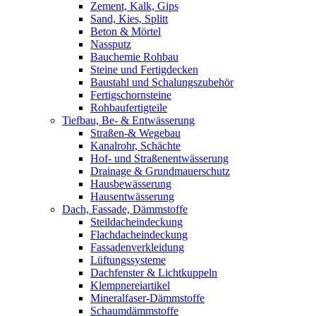
Zement, Kalk, Gips
Sand, Kies, Splitt
Beton & Mörtel
Nassputz
Bauchemie Rohbau
Steine und Fertigdecken
Baustahl und Schalungszubehör
Fertigschornsteine
Rohbaufertigteile
Tiefbau, Be- & Entwässerung
Straßen-& Wegebau
Kanalrohr, Schächte
Hof- und Straßenentwässerung
Drainage & Grundmauerschutz
Hausbewässerung
Hausentwässerung
Dach, Fassade, Dämmstoffe
Steildacheindeckung
Flachdacheindeckung
Fassadenverkleidung
Lüftungssysteme
Dachfenster & Lichtkuppeln
Klempnereiartikel
Mineralfaser-Dämmstoffe
Schaumdämmstoffe